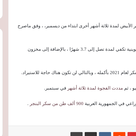
الأبيض لمدة ثلاثة أشهر أخرى ابتداء من ديسمبر، ، وفق ماصرح
وتمتلك مصر احتياطيات من السكر لنظام الحصص التموينية تكفي لمدة تصل إلى 3.7 شهرًا ، بالإضافة إلى مخزون
حاجة للاستيراد.
و ، ثم
مددت الفجوة لمدة ثلاثة أشهر
في سبتمبر.
عي في الجمهورية العربية
900 ألف طن من سكر البنجر
.
بينتيريست
‏Reddit
‏VKontakte
مشاركة عبر البريد
طباعة