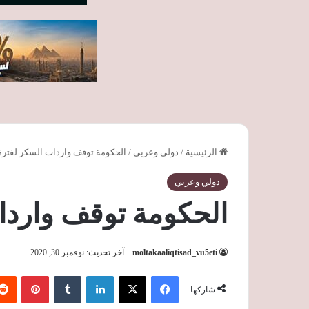
الرئيسية
/
دولي وعربي
/
الحكومة توقف واردات السكر لفترة
دولي وعربي
الحكومة توقف واردا
moltakaaliqtisad_vu5eti
آخر تحديث: نوفمبر 30, 2020
فيسبوك
‫X
لينكدإن
‏Tumblr
بينتيريست
شاركها