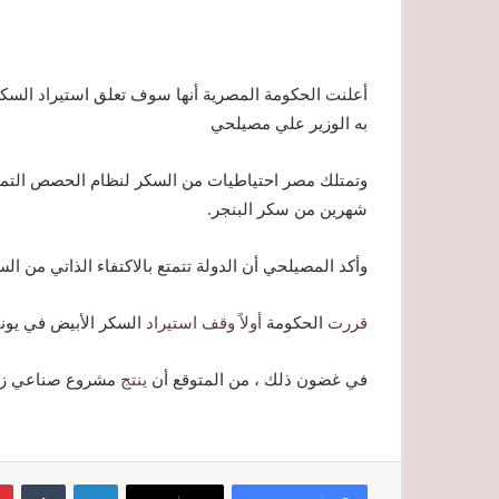
أعلنت الحكومة المصرية أنها سوف تعلق استيراد السكر 
به الوزير
علي مصيلحي
شهرين من سكر البنجر.
وأكد المصيلحي أن الدولة تتمتع بالاكتفاء الذاتي من السكر لعام 2021 بأكمله ، وبالتالي لن تكون هناك 
قررت
الحكومة
أولاً وقف استيراد
السكر الأبيض في يوني
في غضون ذلك ، من المتوقع أن
ينتج
مشروع صناعي زرا
لينكدإن
‏Tumblr