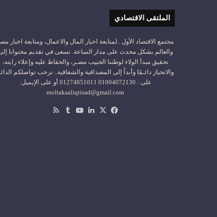
الملتقى الاقتصادي
مجتمع الاقتصاد الأول ..لمتابعة اخبار المال والاعمال، ومتابعة اخبار مص
والعالم بشكل محدث على مدار الساعة. نسعى في تقديم محتوانا إلى
تحقيق مبدأ الولاء لوطننا الحبيب مصـر، والحفاظ عليه وإعلاء رايته،
والانحياز دائـمًا وأبداً إلى المصداقية والشفافية.. نرحب تواصلكم الدائ
على : 01004072130 01274851011 أو على الإيميل:
moltakaaliqtisad@gmail.com
‫X
فيسبوك
لينكدإن
‫YouTube
ملخص
الموقع
RSS