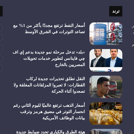
ترند
ر
أسعار النفط ترتفع مجددًا بأكثر من 1% مع
تصاعد التوترات في الشرق الأوسط
م
«بلد» تدخل مرحلة نمو جديدة بدعم إي اف
چي فاينانس لتطوير خدمات تحويلات
المصريين بالخارج
النقل تطلق تحذيرات جديدة لركاب
القطارات: لا تعبروا المزلقانات المغلقة ولا
تصعدوا أثناء الحركة
أسعار الذهب ترتفع عالميًا لليوم الثاني رغم
انحسار التوتر في مضيق هرمز وترقب
بيانات الوظائف الأمريكية
هيئة الطرق والكباري تحدد ضوابط جديدة