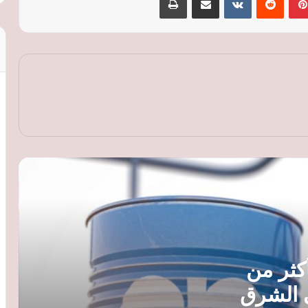
أسعار النفط ترتفع مجددًا بأكثر من 1% مع
تصاعد التوترات في الشرق الأوسط
أسعار الذهب ترتفع عالميًا لليوم الثاني رغم
انحسار التوتر في مضيق هرمز وترقب
بيانات الوظائف الأمريكية
أوبك بلس يوافق على زيادة إنتاج النفط 188
ألف برميل يوميًا اعتبارًا من سبتمبر
تباطؤ تضخم أسعار المنتجين في جنوب
أفريقيا إلى 7.5% خلال يونيو
تراجع التبادل التجاري بين مصر ومدغشقر
إلى 122.8 مليون دولار خلال 2025 رغم نمو
أكثر من
الاستثمارات
ي الشرق