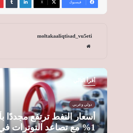
فيسبوك
‫X
moltakaaliqtisad_vu5eti
موق
ع
الوي
ب
أقرأ التالي
دولي وعربي
أسعار النفط ترتفع مجددًا ب
1% مع تصاعد التوترات ف