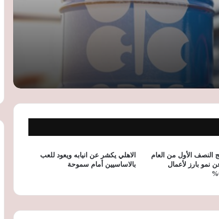
التوترات الروسية الأوكرانية ترفع أسعار
القمح عالميًا.. ومخزون مصر الاستراتيجي
يؤمن الاحتياجات حتى مارس 2027
أسعار النفط تقفز لأعلى مستوى في 6
أسابيع مع تصاعد التوترات بالشرق الأوسط
وتهديدات الحوثيين للملاحة
البنك الدولي يمنح جنوب أفريقيا قرضًا بـ1.5
مليار دولار لتطوير الكهرباء والنقل والمياه
سويسرا تدعم لاجئي أفغانستان بـ2.4 مليون
دولار عبر مفوضية الأمم المتحدة
ئج النصف الأول من العام
الاهلي يكشر عن انيابه ويعود للعب
عن نمو بارز لأعمال
بالاساسيين أمام سموحة
بيتكوين تقترب من 65 ألف دولار بدعم تباطؤ
التضخم الأمريكي رغم التوترات
الجيوسياسية