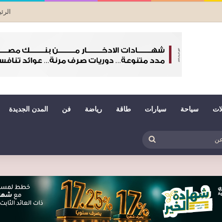
الرئ
لات
سياحة
سيارات
طاقة
رياضة
فن
المدن الجديدة
بي
ظلم
بحث
عن