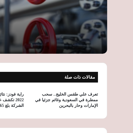
الأوسط
مقالات ذات صلة
تعرف علي طقس الخليج.. سحب
راية فودز: نتا
ممطرة في السعودية وغائم جزئيا في
2022 تكشف 
الإمارات وحار بالبحرين
الشركة بلغ 65%