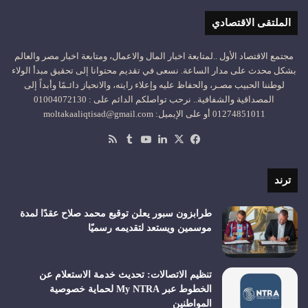
الملتقى الاقتصادي
مجتمع الاقتصاد الأول ..لمتابعة اخبار المال والاعمال، ومتابعة اخبار مصر والعالم
بشكل محدث على مدار الساعة. نسعى في تقديم محتوانا إلى تحقيق مبدأ الولاء
لوطننا الحبيب مصـر، والحفاظ عليه وإعلاء رايته، والانحياز دائـمًا وأبداً إلى
المصداقية والشفافية.. نرحب تواصلكم الدائم على : 01004072130
01274851011 أو على الإيميل: moltakaaliqtisad@gmail.com
‫X
فيسبوك
لينكدإن
‫YouTube
ملخص
الموقع
RSS
ترند
طرابزون سبور يعلن توقيع محمد صلاح عقدًا لمدة
موسمين ويستعد لتقديمه رسميًا
تنظيم الاتصالات: تحديث خدمة الاستعلام عن
الخطوط عبر My NTRA لحماية خصوصية
المواطنين