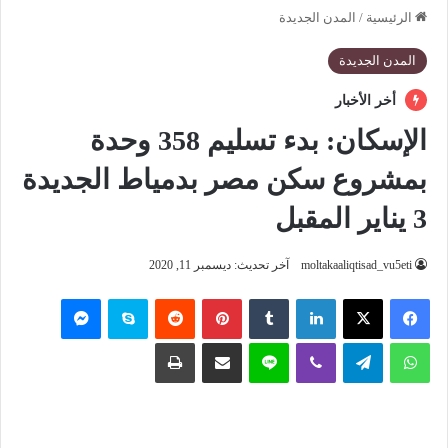
الرئيسية
/
المدن الجديدة
المدن الجديدة
أخر الأخبار
الإسكان: بدء تسليم 358 وحدة
بمشروع سكن مصر بدمياط الجديدة
3 يناير المقبل
moltakaaliqtisad_vu5eti
آخر تحديث: ديسمبر 11, 2020
فيسبوك
‫X
لينكدإن
‏Tumblr
بينتيريست
‏Reddit
سكايب
ماسنجر
واتساب
تيلقرام
ڤايبر
لاين
مشاركة عبر البريد
طباعة