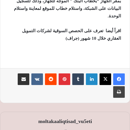
بمقر الجهاز “بخطاب البنك ” الموجه للجهاز، وذلك لتسجيل
البيانات على الشبكة، واستلام خطاب للموقع لمعاينة واستلام
الوحدة.
اقرأ أيضا
تعرف على الحصص السوقية لشركات التمويل
العقاري خلال 10 شهور (جراف)
لينكدإن
‏Tumblr
بينتيريست
‏Reddit
‏VKontakte
مشاركة عبر البريد
طباعة
moltakaaliqtisad_vu5eti