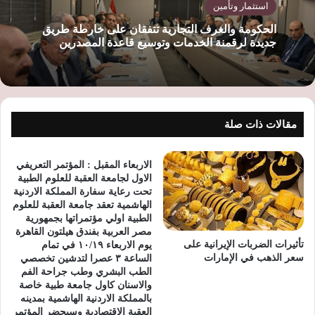
استثمار وتأمين
الحكومة والغرف التجارية تتفقان على خارطة طريق
جديدة لرقمنة الخدمات وتوسيع قاعدة المصدرين
مقالات ذات صلة
الاربعاء المقبل : المؤتمر التعريفي
الاول لجامعة العقبة للعلوم الطبية
تحت رعاية سفارة المملكة الاردنية
الهاشمية تعقد جامعة العقبة للعلوم
الطبية اولي مؤتمراتها بجمهورية
مصر العربية بفندق هيلتون القاهرة
تأثيرات الضربات الإيرانية على
يوم الاربعاء ١٠/١٩ في تمام
سعر الذهب في الإمارات
الساعة ٣ عصرا لتدشين تخصصي
الطب البشري وطب جراحة الفم
والاسنان كاول جامعة طبية خاصة
بالمملكة الاردنية الهاشمية بمدينه
العقبة الاقتصادية وسيحضر المؤتمر