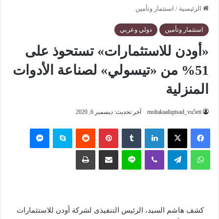
الرئيسية
/
استثمار وتأمين
استثمار وتأمين
دولي وعربي
«أودن للاستثمارات» تستحوذ على
51% من «تيسولي» لصناعة الأدوات
المنزلية
moltakaaliqtisad_vu5eti
آخر تحديث: ديسمبر 6, 2020
فيسبوك
‫X
لينكدإن
‏Tumblr
بينتيريست
‏Reddit
سكايب
ماسنجر
واتساب
تيلقرام
ڤايبر
لاين
مشاركة عبر البريد
طباعة
كشف هاشم السيد، الرئيس التنفيذى لشركة أودن للاستثمارات