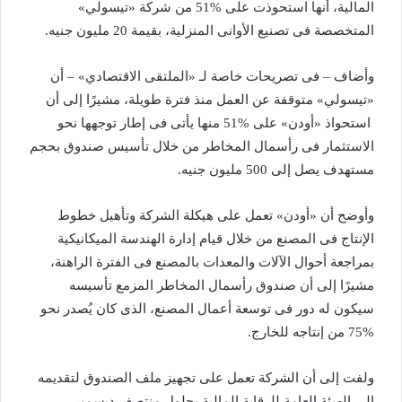
المالية، أنها استحوذت على %51 من شركة «تيسولي»
المتخصصة فى تصنيع الأوانى المنزلية، بقيمة 20 مليون جنيه.
وأضاف – فى تصريحات خاصة لـ «الملتقى الاقتصادي» – أن
«تيسولي» متوقفة عن العمل منذ فترة طويلة، مشيرًا إلى أن
استحواذ «أودن» على %51 منها يأتى فى إطار توجهها نحو
الاستثمار فى رأسمال المخاطر من خلال تأسيس صندوق بحجم
مستهدف يصل إلى 500 مليون جنيه.
وأوضح أن «أودن» تعمل على هيكلة الشركة وتأهيل خطوط
الإنتاج فى المصنع من خلال قيام إدارة الهندسة الميكانيكية
بمراجعة أحوال الآلات والمعدات بالمصنع فى الفترة الراهنة،
مشيرًا إلى أن صندوق رأسمال المخاطر المزمع تأسيسه
سيكون له دور فى توسعة أعمال المصنع، الذى كان يُصدر نحو
%75 من إنتاجه للخارج.
ولفت إلى أن الشركة تعمل على تجهيز ملف الصندوق لتقديمه
إلى الهيئة العامة للرقابة المالية بحلول منتصف ديسمبر،