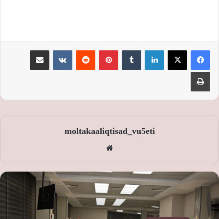
لينكدإن
‏Tumblr
بينتيريست
‏Reddit
‏VKontakte
مشاركة عبر البريد
طباعة
moltakaaliqtisad_vu5eti
موق
ع
الوي
ب