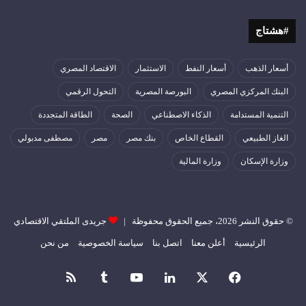
#هشتاج
أسعار الذهب
أسعار النفط
الاستثمار
الاقتصاد المصري
البنك المركزي المصري
البورصة المصرية
التحول الرقمي
التنمية المستدامة
الذكاء الاصطناعي
الصحة
الطاقة المتجددة
الغاز الطبيعي
القطاع الخاص
بنك مصر
مصر
مصطفى مدبولي
وزارة الإسكان
وزارة المالية
© حقوق النشر 2026، جميع الحقوق محفوظة |
جريدى الملتقي الاقتصادي
الرئيسية
أعلن معنا
اتصل بنا
سياسة الخصوصية
من نحن
فيسبوك
‫X
لينكدإن
‫YouTube
ملخص