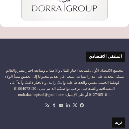
الملتقى الاقتصادي
مجتمع الاقتصاد الأول ..لمتابعة اخبار المال والاعمال، ومتابعة اخبار مصر والعالم
بشكل محدث على مدار الساعة. نسعى في تقديم محتوانا إلى تحقيق مبدأ الولاء
لوطننا الحبيب مصـر، والحفاظ عليه وإعلاء رايته، والانحياز دائـمًا وأبداً إلى
المصداقية والشفافية.. نرحب تواصلكم الدائم على : 01004072130
01274851011 أو على الإيميل: moltakaaliqtisad@gmail.com
‫X
فيسبوك
لينكدإن
‫YouTube
ملخص
الموقع
RSS
ترند