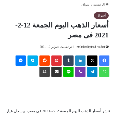
الرئيسية
/
أسواق
أسواق
أسعار الذهب اليوم الجمعة 12-2-
2021 فى مصر
moltakaaliqtisad_vu5eti
آخر تحديث: فبراير 12, 2021
فيسبوك
‫X
لينكدإن
‏Tumblr
بينتيريست
‏Reddit
سكايب
ماسنجر
واتساب
تيلقرام
ڤايبر
لاين
مشاركة عبر البريد
طباعة
ننشر أسعار الذهب اليوم الجمعة 12-2-2021 في مصر، ويسجل عيار