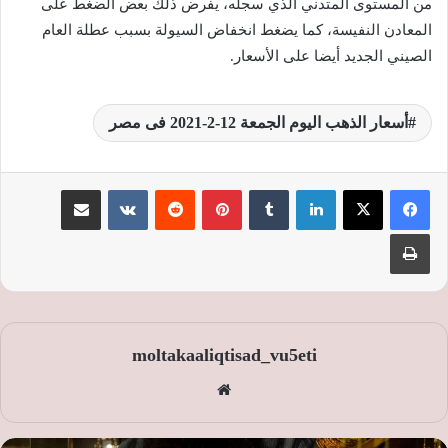
من المستوى المتدني الذي سجله، يفرض ذلك بعض الضغط على
المعادن النفيسة، كما يضغط انخفاض السيولة بسبب عطلة العام
الصيني الجديد أيضا على الأسعار.
أسعار الذهب اليوم الجمعة 12-2-2021 فى مصر
لينكدإن
‏Tumblr
بينتيريست
‏Reddit
‏VKontakte
مشاركة عبر البريد
طباعة
moltakaaliqtisad_vu5eti
موق
ع
الوي