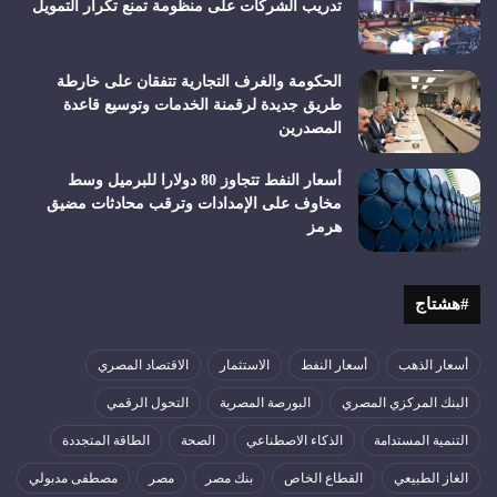
تدريب الشركات على منظومة تمنع تكرار التمويل
الحكومة والغرف التجارية تتفقان على خارطة
طريق جديدة لرقمنة الخدمات وتوسيع قاعدة
المصدرين
أسعار النفط تتجاوز 80 دولارا للبرميل وسط
مخاوف على الإمدادات وترقب محادثات مضيق
هرمز
#هشتاج
أسعار الذهب
أسعار النفط
الاستثمار
الاقتصاد المصري
البنك المركزي المصري
البورصة المصرية
التحول الرقمي
التنمية المستدامة
الذكاء الاصطناعي
الصحة
الطاقة المتجددة
الغاز الطبيعي
القطاع الخاص
بنك مصر
مصر
مصطفى مدبولي