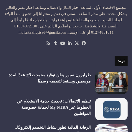
مجتمع الاقتصاد الأول ..لمتابعة اخبار المال والاعمال، ومتابعة اخبار مصر والعالم
بشكل محدث على مدار الساعة. نسعى في تقديم محتوانا إلى تحقيق مبدأ الولاء
لوطننا الحبيب مصـر، والحفاظ عليه وإعلاء رايته، والانحياز دائـمًا وأبداً إلى
المصداقية والشفافية.. نرحب تواصلكم الدائم على : 01004072130
01274851011 أو على الإيميل: moltakaaliqtisad@gmail.com
‫X
فيسبوك
لينكدإن
‫YouTube
ملخص
الموقع
RSS
ترند
طرابزون سبور يعلن توقيع محمد صلاح عقدًا لمدة
موسمين ويستعد لتقديمه رسميًا
تنظيم الاتصالات: تحديث خدمة الاستعلام عن
الخطوط عبر My NTRA لحماية خصوصية
المواطنين
الرقابة المالية تطور نشاط التخصيم إلكترونيًا..