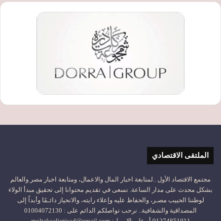
الملتقى الاقتصادي
مجتمع الاقتصاد الأول ..لمتابعة اخبار المال والاعمال، ومتابعة اخبار مصر والعالم
بشكل محدث على مدار الساعة. نسعى في تقديم محتوانا إلى تحقيق مبدأ الولاء
لوطننا الحبيب مصـر، والحفاظ عليه وإعلاء رايته، والانحياز دائـمًا وأبداً إلى
المصداقية والشفافية.. نرحب تواصلكم الدائم على : 01004072130
01274851011 أو على الإيميل: moltakaaliqtisad@gmail.com