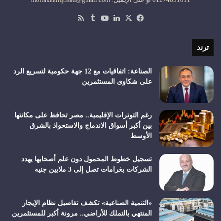
‫X
فيسبوك
لينكدإن
‫YouTube
ملخص
الموقع
RSS
ترند
الصناعة: اتفاقيات مع 12 جهة حكومية لتسريع الرد
على شكاوى المستثمرين
رغم التوترات الإقليمية.. مصر تحافظ على مكانتها
بين أكبر أسواق الاندماج والاستحواذ بالشرق
الأوسط
تسجيل خطوط المحمول دون علم أصحابها يهدد
الشركات بغرامات تصل إلى 3 ملايين جنيه
«التنمية الصناعية» تكشف تفاصيل نظام الإيجار
المنتهي بالتملك للأراضي.. مرونة أكبر للمستثمرين