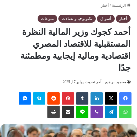
الرئيسية
/
أخبار
أخبار
أسواق
تكنولوجيا واتصالات
منوعات
أحمد كجوك وزير المالية النظرة
المستقبلية للاقتصاد المصري
اقتصادية ومالية إيجابية ومطمئنة
جدًا
محمود ابراهيم
آخر تحديث: يوليو 17, 2025
فيسبوك
‫X
لينكدإن
‏Tumblr
بينتيريست
‏Reddit
سكايب
ماسنجر
واتساب
تيلقرام
ڤايبر
لاين
مشاركة عبر البريد
طباعة