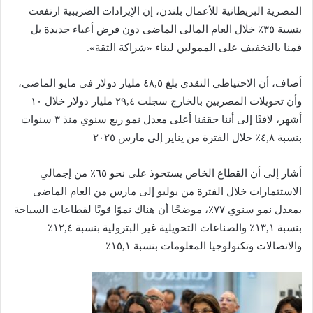
المصرية البريطانية للأعمال بلندن، إن الإيرادات الضريبية ارتفعت
بنسبة ٣٥٪ خلال العام المالى الماضى دون فرض أعباء جديدة بل
قمنا بالتخفيف على الممولين لبناء «شراكة الثقة».
أضاف، أن الاحتياطي النقدي بلغ ٤٨,٥ مليار دولار في مايو الماضي،
وأن تحويلات المصريين بالخارج سجلت ٢٩,٤ مليار دولار خلال ١٠
أشهر، لافتًا إلى أننا حققنا أعلى معدل نمو ربع سنوي منذ ٣ سنوات
بنسبة ٤,٨٪ خلال الفترة من يناير إلى مارس ٢٠٢٥
أشار إلى أن القطاع الخاص يستحوذ على نحو ٦٥٪ من إجمالي
الاستثمارات خلال الفترة من يوليو إلى مارس من العام الماضى
بمعدل نمو سنوي ٧٧٪، موضحًا أن هناك نموًا قويًا لقطاعات السياحة
بنسبة ١٣,١٪ والصناعات التحويلية غير البترولية بنسبة ١٢,٤٪
والاتصالات وتكنولوجيا المعلومات بنسبة ١٥,١٪