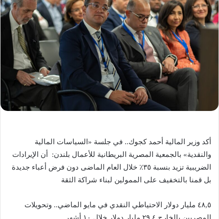
أكد وزير المالية أحمد كجوك.. في جلسة «السياسات المالية
والنقدية» بالجمعية المصرية البريطانية للأعمال بلندن: أن الإيرادات
الضريبية تزيد بنسبة ٣٥٪ خلال العام الماضى دون فرض أعباء جديدة
بل قمنا بالتخفيف على الممولين لبناء شراكة الثقة
٤٨,٥ مليار دولار الاحتياطي النقدي في مايو الماضي.. وتحويلات
المصريين بالخارج ٢٩,٤ مليار دولار خلال ١٠ أشهر