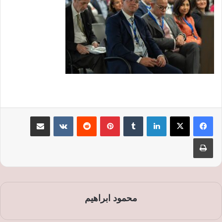
لينكدإن
‏Tumblr
بينتيريست
‏Reddit
‏VKontakte
مشاركة عبر البريد
طباعة
محمود ابراهيم