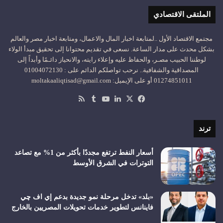
الملتقى الاقتصادي
مجتمع الاقتصاد الأول ..لمتابعة اخبار المال والاعمال، ومتابعة اخبار مصر والعالم
بشكل محدث على مدار الساعة. نسعى في تقديم محتوانا إلى تحقيق مبدأ الولاء
لوطننا الحبيب مصـر، والحفاظ عليه وإعلاء رايته، والانحياز دائـمًا وأبداً إلى
المصداقية والشفافية.. نرحب تواصلكم الدائم على : 01004072130
01274851011 أو على الإيميل: moltakaaliqtisad@gmail.com
‫X
فيسبوك
لينكدإن
‫YouTube
ملخص
الموقع
RSS
ترند
أسعار النفط ترتفع مجددًا بأكثر من 1% مع تصاعد
التوترات في الشرق الأوسط
«بلد» تدخل مرحلة نمو جديدة بدعم إي اف چي
فاينانس لتطوير خدمات تحويلات المصريين بالخارج