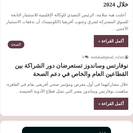
خلال 2024
أعلنت هبة سلامة، الرئيس التنفيذي للوكالة الإقليمية للاستثمار التابعة
للسوق المشتركة لشرق وجنوب أفريقيا (الكوميسا)، أن تدفقات الاستثمار
الأجنبي…
أكمل القراءة »
الصحة
0
moltakaaliqtisad_vu5eti
نوفارتس وساندوز تستعرضان دور الشراكة بين
القطاعين العام والخاص في دعم الصحة
خلال مشاركتهما في أول معرض ومؤتمر صحي أفريقي يقام في القاهرة،
ساهمت نوفارتس وساندوز مصر التي تمثل قطاع الأدوية الجنيسة…
أكمل القراءة »