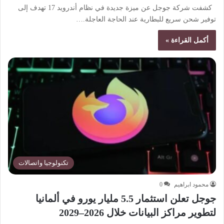
كشفت شركة جوجل عن ميزة جديدة في نظام أندرويد 17 تهدف إلى
توفير شحن سريع للبطارية عند الحاجة العاجلة.…
أكمل القراءة »
تكنولوجيا واتصالات
محمود ابراهيم
0
جوجل تعلن استثمار 5.5 مليار يورو في ألمانيا
لتطوير مراكز البيانات خلال 2026–2029