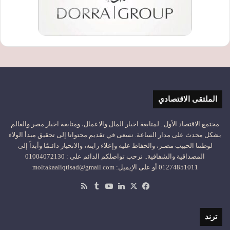
الملتقى الاقتصادي
مجتمع الاقتصاد الأول ..لمتابعة اخبار المال والاعمال، ومتابعة اخبار مصر والعالم
بشكل محدث على مدار الساعة. نسعى في تقديم محتوانا إلى تحقيق مبدأ الولاء
لوطننا الحبيب مصـر، والحفاظ عليه وإعلاء رايته، والانحياز دائـمًا وأبداً إلى
المصداقية والشفافية.. نرحب تواصلكم الدائم على : 01004072130
01274851011 أو على الإيميل: moltakaaliqtisad@gmail.com
‫X
فيسبوك
لينكدإن
‫YouTube
ملخص
الموقع
RSS
ترند