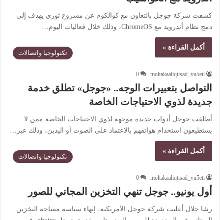
كشفت شركة جوجل بالتعاون مع كوالكوم عن مشروع ثوري يهدف إلى
دمج نظام أندرويد مع ChromeOS، وذلك خلال فعاليات اليوم…
أكمل القراءة »
تكنولوجيا واتصالات
0
moltakaaliqtisad_vu5eti
التواصل بتعبيرات الوجه.. «جوجل» تطلق خدمة
جديدة لذوي الاحتياجات الخاصة
أطلقت جوجل أدوات جديدة موجهة لذوي الاحتياجات الخاصة ممن لا
يستطيعون استخدام هواتفهم بالاعتماد على الصوت أو اليدين، وذلك عبر…
أكمل القراءة »
تكنولوجيا واتصالات
0
moltakaaliqtisad_vu5eti
أول يونيو.. جوجل تنهي التخزين المجاني للصور
رشا جلال أعلنت شركة جوجل الأمريكية، إنهاء سياسة مساحة التخزين