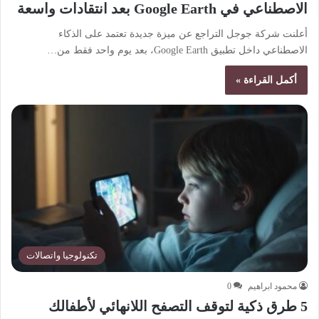
الاصطناعي في Google Earth بعد انتقادات واسعة
أعلنت شركة جوجل التراجع عن ميزة جديدة تعتمد على الذكاء
الاصطناعي داخل تطبيق Google Earth، بعد يوم واحد فقط من…
أكمل القراءة »
تكنولوجيا واتصالات
محمود ابراهيم
0
5 طرق ذكية لتوقف التصفح اللانهائي لأطفالك