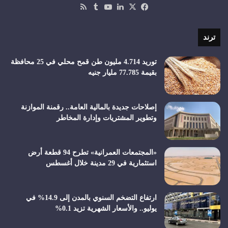
‫X
فيسبوك
لينكدإن
‫YouTube
ملخص
الموقع
RSS
ترند
توريد 4.714 مليون طن قمح محلي في 25 محافظة
بقيمة 77.785 مليار جنيه
إصلاحات جديدة بالمالية العامة.. رقمنة الموازنة
وتطوير المشتريات وإدارة المخاطر
«المجتمعات العمرانية» تطرح 94 قطعة أرض
استثمارية في 29 مدينة خلال أغسطس
ارتفاع التضخم السنوي بالمدن إلى 14.9% في
يوليو.. والأسعار الشهرية تزيد 0.1%