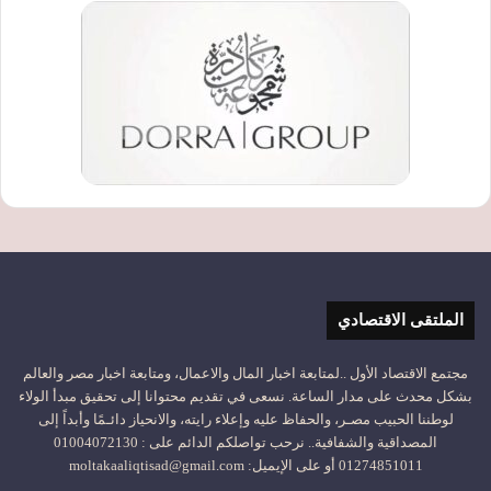
الملتقى الاقتصادي
مجتمع الاقتصاد الأول ..لمتابعة اخبار المال والاعمال، ومتابعة اخبار مصر والعالم
بشكل محدث على مدار الساعة. نسعى في تقديم محتوانا إلى تحقيق مبدأ الولاء
لوطننا الحبيب مصـر، والحفاظ عليه وإعلاء رايته، والانحياز دائـمًا وأبداً إلى
المصداقية والشفافية.. نرحب تواصلكم الدائم على : 01004072130
01274851011 أو على الإيميل: moltakaaliqtisad@gmail.com