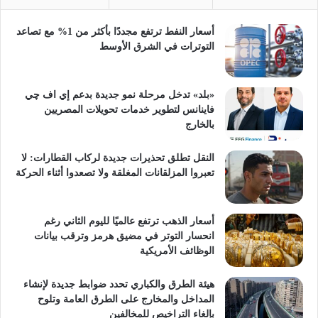
أسعار النفط ترتفع مجددًا بأكثر من 1% مع تصاعد
التوترات في الشرق الأوسط
«بلد» تدخل مرحلة نمو جديدة بدعم إي اف چي
فاينانس لتطوير خدمات تحويلات المصريين
بالخارج
النقل تطلق تحذيرات جديدة لركاب القطارات: لا
تعبروا المزلقانات المغلقة ولا تصعدوا أثناء الحركة
أسعار الذهب ترتفع عالميًا لليوم الثاني رغم
انحسار التوتر في مضيق هرمز وترقب بيانات
الوظائف الأمريكية
هيئة الطرق والكباري تحدد ضوابط جديدة لإنشاء
المداخل والمخارج على الطرق العامة وتلوح
بإلغاء التراخيص للمخالفين