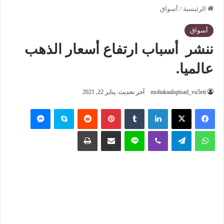
الرئيسية
/
أسواق
أسواق
ننشر أسباب ارتفاع أسعار الذهب
عالميا.
moltakaaliqtisad_vu5eti
آخر تحديث: يناير 22, 2021
فيسبوك
‫X
لينكدإن
‏Tumblr
بينتيريست
‏Reddit
سكايب
ماسنجر
واتساب
تيلقرام
ڤايبر
لاين
مشاركة عبر البريد
طباعة