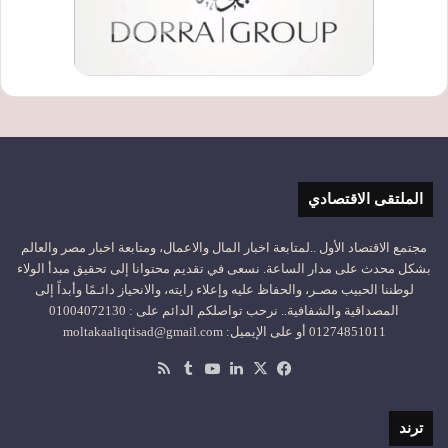
الملتقى الاقتصادي
مجتمع الاقتصاد الأول ..لمتابعة اخبار المال والاعمال، ومتابعة اخبار مصر والعالم
بشكل محدث على مدار الساعة. نسعى في تقديم محتوانا إلى تحقيق مبدأ الولاء
لوطننا الحبيب مصـر، والحفاظ عليه وإعلاء رايته، والانحياز دائـمًا وأبداً إلى
المصداقية والشفافية.. نرحب تواصلكم الدائم على : 01004072130
01274851011 أو على الإيميل: moltakaaliqtisad@gmail.com
‫X
فيسبوك
لينكدإن
‫YouTube
ملخص
الموقع
RSS
ترند