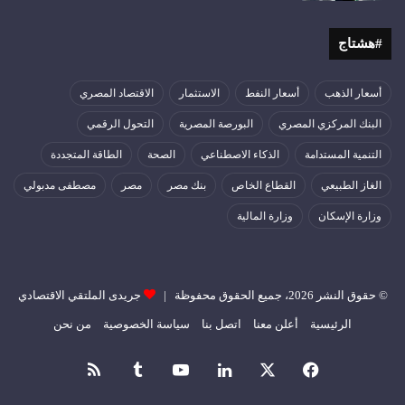
#هشتاج
أسعار الذهب
أسعار النفط
الاستثمار
الاقتصاد المصري
البنك المركزي المصري
البورصة المصرية
التحول الرقمي
التنمية المستدامة
الذكاء الاصطناعي
الصحة
الطاقة المتجددة
الغاز الطبيعي
القطاع الخاص
بنك مصر
مصر
مصطفى مدبولي
وزارة الإسكان
وزارة المالية
© حقوق النشر 2026، جميع الحقوق محفوظة |
جريدى الملتقي الاقتصادي
الرئيسية
أعلن معنا
اتصل بنا
سياسة الخصوصية
من نحن
فيسبوك
‫X
لينكدإن
‫YouTube
ملخص