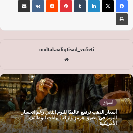
لينكدإن
‏Tumblr
بينتيريست
‏Reddit
‏VKontakte
مشاركة عبر البريد
طباعة
moltakaaliqtisad_vu5eti
موق
ع
الوي
ب
أسواق
أسعار الذهب ترتفع عالميًا لليوم الثاني رغم انحسار
التوتر في مضيق هرمز وترقب بيانات الوظائف
الأمريكية