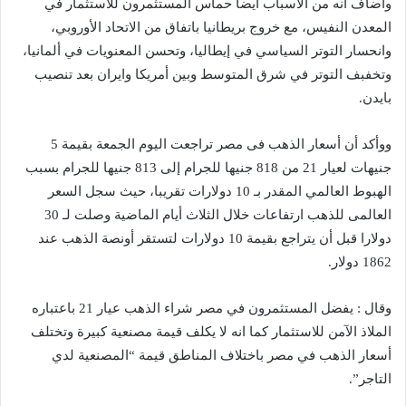
وأضاف أنه من الأسباب أيضا حماس المستثمرون للاستثمار في
المعدن النفيس، مع خروج بريطانيا باتفاق من الاتحاد الأوروبي،
وانحسار التوتر السياسي في إيطاليا، وتحسن المعنويات في ألمانيا،
وتخفبف التوتر في شرق المتوسط وبين أمريكا وايران بعد تنصيب
بايدن.
ووأكد أن أسعار الذهب فى مصر تراجعت اليوم الجمعة بقيمة 5
جنيهات لعيار 21 من 818 جنيها للجرام إلى 813 جنيها للجرام بسبب
الهبوط العالمي المقدر بـ 10 دولارات تقريبا، حيث سجل السعر
العالمى للذهب ارتفاعات خلال الثلاث أيام الماضية وصلت لـ 30
دولارا قبل أن يتراجع بقيمة 10 دولارات لتستقر أونصة الذهب عند
1862 دولار.
وقال : يفضل المستثمرون في مصر شراء الذهب عيار 21 باعتباره
الملاذ الآمن للاستثمار كما انه لا يكلف قيمة مصنعية كبيرة وتختلف
أسعار الذهب في مصر باختلاف المناطق قيمة “المصنعية لدي
التاجر”.