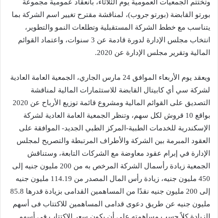
وتختتم الجمعيات العمومية يوم الثلاثاء، بانعقاد عمومية مجموعة
بورتو القابضة (بورتو جروب)، لمناقشة مقترح تغيير اسم الشركة بما
يتناسب مع خطط الشركة المستقبلية وتطلعات النمو والتطوير،
انتخاب مجلس الإدارة لدورة قادمة عن 3 سنوات، واعتماد القوائم
المالية وتقرير مجلس الإدارة عن 2020.
ويعقد يوم الأربعاء الموافق 24 مارس الجاري، الجمعية العامة العادية
لشركة سي أي كابيتال القابضة للاستثمارات المالية لمناقشة
التصديق على القوائم المالية ومشروع قائمة توزيع الأرباح عن 2020
بواقع 10 قروش لكل سهم، وتنظر الجمعية العامة العادية لشركة
الإسكندرية للخدمات الطبية-المركز الطبي الجديد- الموافقة على
العقود المبرمة بين الشركة والأطراف المرتبطة والتصريح لمجلس
الإدارة في إبرام عقود معاوضة مع الشركات التابعة، وستناقش
الجمعية زيادة رأسمال الشركة المرخص به من 200 مليون جنيه إلى
450 مليون جنيه، زيادة رأس المال المصدر من 114.19 مليون جنيه
إلى 200 مليون جنيه نقدًا من المساهمين القدامى بزيادة قدرها 85.8
مليون جنيه عن طريق دعوى قدامى المساهمين للاكتتاب فى أسهم
الزيادة كلاً حسب مساهمته على أن يكون سعر الاكتتاب في أسهم