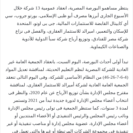
ينتظر مساهمو البورصة المصرية، انعقاد عمومية 13 شركة خلال
الأسبوع الجارى أبرزها مصرف أبو ظبى الإسلامى، بورتو جروب، سي
أي كابيتال القابضة للاستثمارات المالية، جى بى اوتو، المتحدة
للإسكان والتعمير، اميرالد للاستثمار العقارى، والفصل فى نزاع
شركة مصر للفنادق، وتوزيع أرباح شركة سبأ الدولية للأدوية
والصناعات الكيماوية.
تبدأ أولى أحداث البورصة، اليوم السبت، بانعقاد الجمعية العامة غير
العادية للشركة المصرية لنظم التعليم الحديثة، لمناقشة تعديل المواد
(4-6-7-26-46) من النظام الأساسى للشركة، وفى اليوم التالى تنعقد
الجمعية العامة العادية لشركة أميرالد للاستثمار العقارى، لمناقشة
مقترح مجلس الإدارة بشأن توزيع الأرباح عن عام 2020، والنظر فى
انتخاب أعضاء مجلس الإدارة لدورة جديدة تبدأ من 2021 وتستمر
لمدة 3 سنوات، كما ستنظر الجمعية فى تولى رئيس مجلس الإدارة
ونائب رئيس المجلس والرئيس التنفيذى أو الأعضاء المنتدبين أو
أعضاء مجلس الإدارة، عضوية مجلس إدارة أو مناصب تنفيذية أو غير
تنفيذية فى مجموعة الشركات المرتبطة أو غيرها والتى تعمل فى