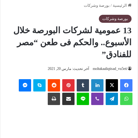
الرئيسية
/
بورصة وشركات
بورصة وشركات
13 عمومية لشركات البورصة خلال
الأسبوع.. والحكم فى طعن “مصر
للفنادق”
moltakaaliqtisad_vu5eti
آخر تحديث: مارس 20, 2021
فيسبوك
‫X
لينكدإن
‏Tumblr
بينتيريست
‏Reddit
سكايب
ماسنجر
واتساب
تيلقرام
ڤايبر
لاين
مشاركة عبر البريد
طباعة