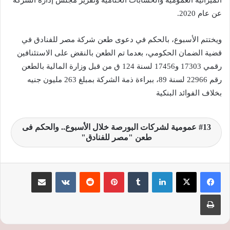
الميزانية العمومية والحسابات الختامية وتقرير مجلس إدارة الشركة
عن عام 2020.
ويختتم الأسبوع، بالحكم في دعوى طعن شركة مصر للفنادق في
قضية الضمان الحكومي، بعدما تم الطعن بالنقض على الاستئنافين
رقمي 17303 و17456 لسنة 124 ق من قبل وزارة المالية بالطعن
رقم 22966 لسنة 89، ببراءة ذمة الشركة بمبلغ 263 مليون جنيه
بخلاف الفوائد البنكية
13 عمومية لشركات البورصة خلال الأسبوع.. والحكم فى
طعن "مصر للفنادق"
لينكدإن
‏Tumblr
بينتيريست
‏Reddit
‏VKontakte
مشاركة عبر البريد
طباعة