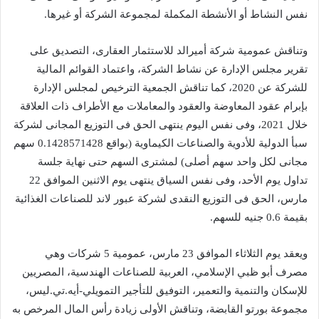
نفس النشاط أو الأنشطة المكملة لمجموعة الشركة أو غيرها.
وتناقش عمومية شركة أميرالد للاستثمار العقارى، التصديق على
تقرير مجلس الإدارة عن نشاط الشركة، واعتماد القوائم المالية
للشركة عن 2020، كما تناقش الجمعية الترخيص لمجلس الإدارة
بإبرام عقود المعاوضة والعقود والمعاملات مع الأطراف ذات العلاقة
خلال 2021، وفى نفس اليوم ينتهى الحق فى التوزيع المجانى لشركة
سبأ الدولية للأدوية والصناعات الكيماوية (بواقع 0.1428571428 سهم
مجانى لكل واحد سهم أصلى) لمشترى السهم حتى نهاية جلسة
تداول يوم الأحد، وفى نفس السياق ينتهى يوم الاثنين الموافق 22
مارس، الحق فى التوزيع النقدى لشركة عبور لاند للصناعات الغذائية
بقيمة 0.6 جنيه للسهم.
ويعقد يوم الثلاثاء الموافق 23 مارس، عمومية 5 شركات وهي
مصرف أبو ظبي الإسلامي، العربية للصناعات الهندسية، المصريين
للإسكان والتنمية والتعمير، التوفيق للتأجير التمويلي-أيه.تي.ليس،
مجموعة بورتو القابضة، وتناقش الأولى زيادة رأس المال المرخص به