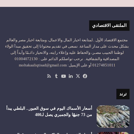
الملتقى الاقتصادي
مجتمع الاقتصاد الأول ..لمتابعة اخبار المال والاعمال، ومتابعة اخبار مصر والعالم
بشكل محدث على مدار الساعة. نسعى في تقديم محتوانا إلى تحقيق مبدأ الولاء
لوطننا الحبيب مصـر، والحفاظ عليه وإعلاء رايته، والانحياز دائـمًا وأبداً إلى
المصداقية والشفافية.. نرحب تواصلكم الدائم على : 01004072130
01274851011 أو على الإيميل: moltakaaliqtisad@gmail.com
‫X
فيسبوك
لينكدإن
‫YouTube
ملخص
الموقع
RSS
ترند
أسعار الأسماك اليوم في سوق العبور.. البلطي يبدأ
من 73 جنيهًا والجمبري يصل لـ400