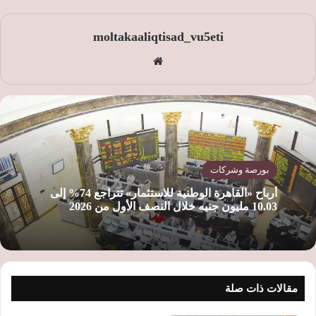
moltakaaliqtisad_vu5eti
موق
ع
الوي
ب
بورصة وشركات
أرباح «القاهرة الوطنية للاستثمار» تتراجع 74% إلى
10.03 مليون جنيه خلال النصف الأول من 2026
مقالات ذات صلة