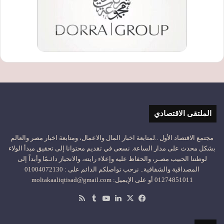
الملتقى الاقتصادي
مجتمع الاقتصاد الأول ..لمتابعة اخبار المال والاعمال، ومتابعة اخبار مصر والعالم
بشكل محدث على مدار الساعة. نسعى في تقديم محتوانا إلى تحقيق مبدأ الولاء
لوطننا الحبيب مصـر، والحفاظ عليه وإعلاء رايته، والانحياز دائـمًا وأبداً إلى
المصداقية والشفافية.. نرحب تواصلكم الدائم على : 01004072130
01274851011 أو على الإيميل: moltakaaliqtisad@gmail.com
‫X
فيسبوك
لينكدإن
‫YouTube
ملخص
الموقع
RSS