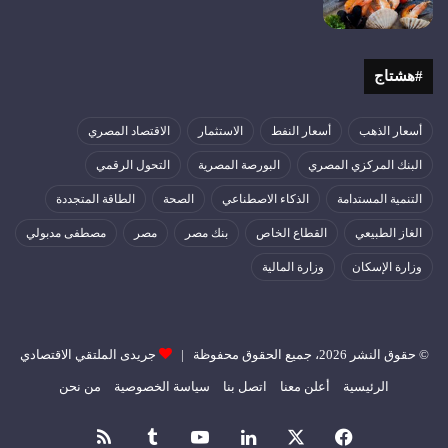
#هشتاج
أسعار الذهب
أسعار النفط
الاستثمار
الاقتصاد المصري
البنك المركزي المصري
البورصة المصرية
التحول الرقمي
التنمية المستدامة
الذكاء الاصطناعي
الصحة
الطاقة المتجددة
الغاز الطبيعي
القطاع الخاص
بنك مصر
مصر
مصطفى مدبولي
وزارة الإسكان
وزارة المالية
© حقوق النشر 2026، جميع الحقوق محفوظة |
جريدى الملتقي الاقتصادي
الرئيسية
أعلن معنا
اتصل بنا
سياسة الخصوصية
من نحن
فيسبوك
‫X
لينكدإن
‫YouTube
ملخص