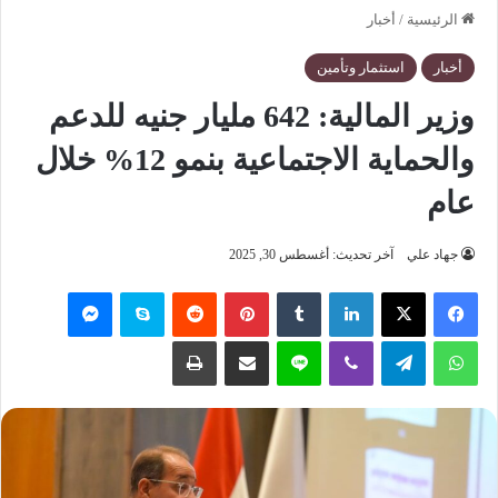
الرئيسية
/
أخبار
أخبار
استثمار وتأمين
وزير المالية: 642 مليار جنيه للدعم
والحماية الاجتماعية بنمو 12% خلال
عام
جهاد علي
آخر تحديث: أغسطس 30, 2025
فيسبوك
‫X
لينكدإن
‏Tumblr
بينتيريست
‏Reddit
سكايب
ماسنجر
واتساب
تيلقرام
ڤايبر
لاين
مشاركة عبر البريد
طباعة