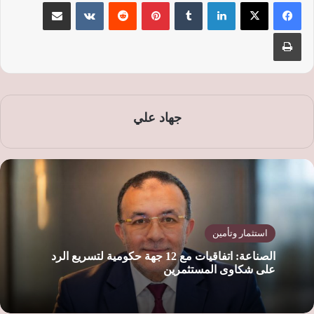
لينكدإن
‏Tumblr
بينتيريست
‏Reddit
‏VKontakte
مشاركة عبر البريد
طباعة
جهاد علي
استثمار وتأمين
الصناعة: اتفاقيات مع 12 جهة حكومية لتسريع الرد
على شكاوى المستثمرين