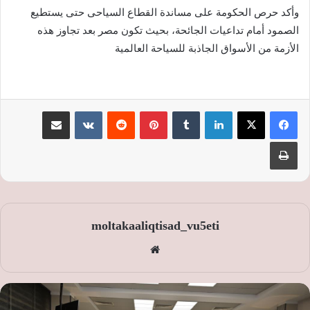
وأكد حرص الحكومة على مساندة القطاع السياحى حتى يستطيع
الصمود أمام تداعيات الجائحة، بحيث تكون مصر بعد تجاوز هذه
الأزمة من الأسواق الجاذبة للسياحة العالمية
لينكدإن
‏Tumblr
بينتيريست
‏Reddit
‏VKontakte
مشاركة عبر البريد
طباعة
moltakaaliqtisad_vu5eti
موق
ع
الوي
ب