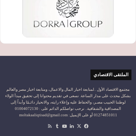
الملتقى الاقتصادي
مجتمع الاقتصاد الأول ..لمتابعة اخبار المال والاعمال، ومتابعة اخبار مصر والعالم
بشكل محدث على مدار الساعة. نسعى في تقديم محتوانا إلى تحقيق مبدأ الولاء
لوطننا الحبيب مصـر، والحفاظ عليه وإعلاء رايته، والانحياز دائـمًا وأبداً إلى
المصداقية والشفافية.. نرحب تواصلكم الدائم على : 01004072130
01274851011 أو على الإيميل: moltakaaliqtisad@gmail.com
‫X
فيسبوك
لينكدإن
‫YouTube
ملخص
الموقع