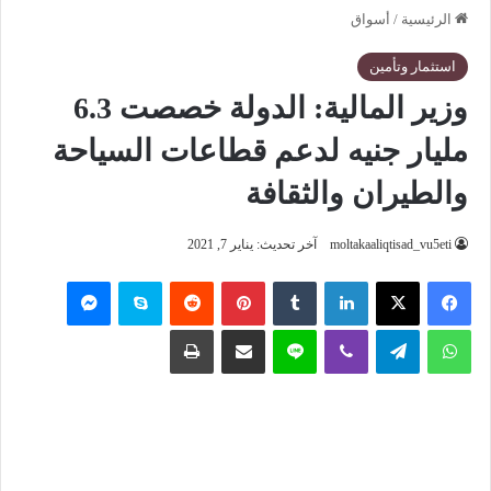
الرئيسية
/
أسواق
استثمار وتأمين
وزير المالية: الدولة خصصت 6.3
مليار جنيه لدعم قطاعات السياحة
والطيران والثقافة
moltakaaliqtisad_vu5eti
آخر تحديث: يناير 7, 2021
فيسبوك
‫X
لينكدإن
‏Tumblr
بينتيريست
‏Reddit
سكايب
ماسنجر
واتساب
تيلقرام
ڤايبر
لاين
مشاركة عبر البريد
طباعة