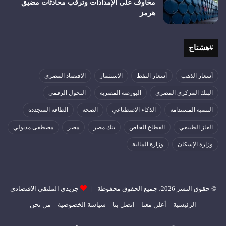
مخاوف على الإمدادات وترقب محادثات مضيق
هرمز
#هشتاج
أسعار الذهب
أسعار النفط
الاستثمار
الاقتصاد المصري
البنك المركزي المصري
البورصة المصرية
التحول الرقمي
التنمية المستدامة
الذكاء الاصطناعي
الصحة
الطاقة المتجددة
الغاز الطبيعي
القطاع الخاص
بنك مصر
مصر
مصطفى مدبولي
وزارة الإسكان
وزارة المالية
© حقوق النشر 2026، جميع الحقوق محفوظة |
جريدى الملتقي الاقتصادي
الرئيسية
أعلن معنا
اتصل بنا
سياسة الخصوصية
من نحن