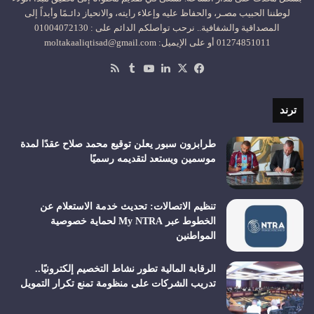
لوطننا الحبيب مصـر، والحفاظ عليه وإعلاء رايته، والانحياز دائـمًا وأبداً إلى
المصداقية والشفافية.. نرحب تواصلكم الدائم على : 01004072130
01274851011 أو على الإيميل: moltakaaliqtisad@gmail.com
‫X
فيسبوك
لينكدإن
‫YouTube
ملخص
الموقع
RSS
ترند
طرابزون سبور يعلن توقيع محمد صلاح عقدًا لمدة
موسمين ويستعد لتقديمه رسميًا
تنظيم الاتصالات: تحديث خدمة الاستعلام عن
الخطوط عبر My NTRA لحماية خصوصية
المواطنين
الرقابة المالية تطور نشاط التخصيم إلكترونيًا..
تدريب الشركات على منظومة تمنع تكرار التمويل