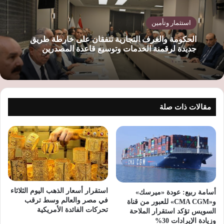
استثمار وتأمين
الحكومة والغرف التجارية تتفقان على خارطة طريق
جديدة لرقمنة الخدمات وتوسيع قاعدة المصدرين
مقالات ذات صلة
استقرار أسعار الذهب اليوم الثلاثاء
أسامة ربيع: عودة «ميرسك»
في مصر والعالم وسط ترقب
و«CMA CGM» للعبور من قناة
تحركات الفائدة الأمريكية
السويس تؤكد استقرار الملاحة
وزيادة الإيرادات 30%