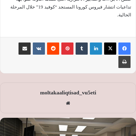
تداعيات انتشار فيروس كورونا المستجد “كوفيد 19” خلال المرحلة
الحالية.
لينكدإن
‏Tumblr
بينتيريست
‏Reddit
‏VKontakte
مشاركة عبر البريد
طباعة
moltakaaliqtisad_vu5eti
موق
ع
الوي
ب