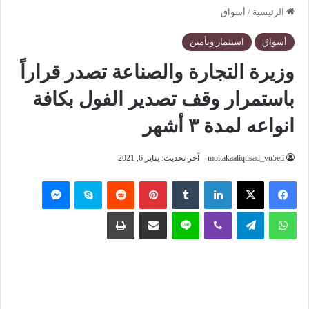
الرئيسية
/
أسواق
أسواق
استثمار وتأمين
وزيرة التجارة والصناعة تصدر قراراً
باستمرار وقف تصدير الفول بكافة
انواعه لمدة ٣ أشهر
moltakaaliqtisad_vu5eti
آخر تحديث: يناير 6, 2021
فيسبوك
‫X
لينكدإن
‏Tumblr
بينتيريست
‏Reddit
سكايب
ماسنجر
واتساب
تيلقرام
ڤايبر
لاين
مشاركة عبر البريد
طباعة