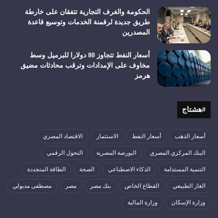
الحكومة والغرف التجارية تتفقان على خارطة
طريق جديدة لرقمنة الخدمات وتوسيع قاعدة
المصدرين
أسعار النفط تتجاوز 80 دولارا للبرميل وسط
مخاوف على الإمدادات وترقب محادثات مضيق
هرمز
#هشتاج
أسعار الذهب
أسعار النفط
الاستثمار
الاقتصاد المصري
البنك المركزي المصري
البورصة المصرية
التحول الرقمي
التنمية المستدامة
الذكاء الاصطناعي
الصحة
الطاقة المتجددة
الغاز الطبيعي
القطاع الخاص
بنك مصر
مصر
مصطفى مدبولي
وزارة الإسكان
وزارة المالية