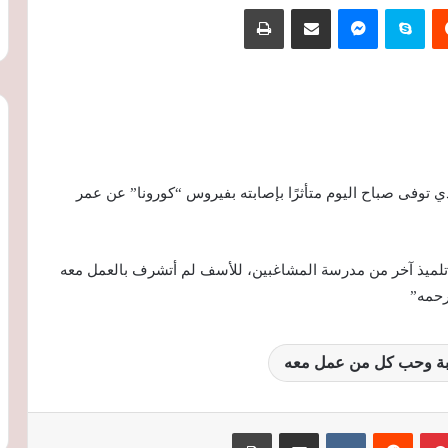
‏Reddit
سكايب
ماسنجر
مشاركة عبر البريد
طباعة
ذي توفى صباح اليوم متأثرًا بإصابته بفيروس “كورونا” عن عمر
 تلميذ آخر من مدرسة المشاغبين، للأسف لم أتشرف بالعمل معه
رحمه”
يبة وحب كل من عمل معه
بينتيريست
‏Reddit
‏VKontakte
مشاركة عبر البريد
طباعة