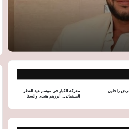
أشرف زكي يعلن انتهاء أزمة منير مكرم
ويكشف تعرض فادية عكاشة لوعكة صحية
مهرجان أيام القاهرة للمونودراما يعلن
القائمة القصيرة لمسابقة التأليف في دورته
التاسعة
مي عمر بقميص منتخب مصر تخطف الأنظار
في العرض الخاص لفيلم «شمشون ودليلة»
جمال يوسف يخطف الأنظار في «تحت
السن».. ومسلسل شاهد يتصدر المشاهدة
في مصر
معرض راحلون
معركة الكبار فى موسم عيد الفطر
السينمائى.. أبرزهم هنيدى والسقا
هيفاء وهبي تبدأ جولتها الغنائية الصيفية من
دبي وتستعد لإحياء 3 حفلات في مصر