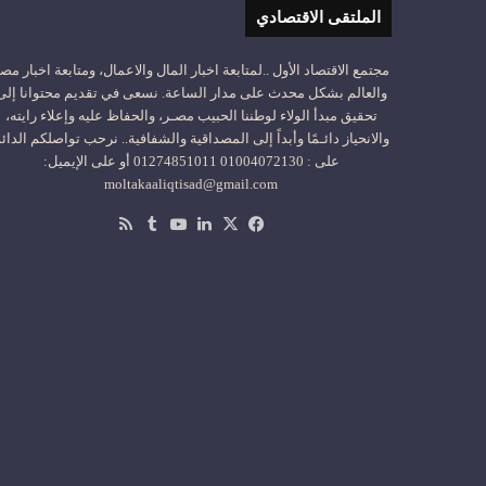
الملتقى الاقتصادي
مجتمع الاقتصاد الأول ..لمتابعة اخبار المال والاعمال، ومتابعة اخبار مص
والعالم بشكل محدث على مدار الساعة. نسعى في تقديم محتوانا إلى
تحقيق مبدأ الولاء لوطننا الحبيب مصـر، والحفاظ عليه وإعلاء رايته،
والانحياز دائـمًا وأبداً إلى المصداقية والشفافية.. نرحب تواصلكم الدائ
على : 01004072130 01274851011 أو على الإيميل:
moltakaaliqtisad@gmail.com
‫X
فيسبوك
لينكدإن
‫YouTube
ملخص
الموقع
RSS