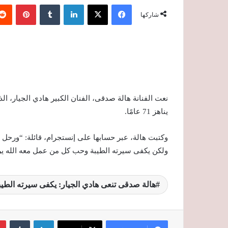
فيسبوك
‫X
لينكدإن
‏Tumblr
بينتيريست
شاركها
نعت الفنانة هالة صدقى، الفنان الكبير هادي الجيار، ال
يناهز 71 عامًا.
وكتبت هالة، عبر حسابها على إنستجرام، قائلة: “ورحل
ولكن يكفى سيرته الطيبة وحب كل من عمل معه الله ي
هالة صدقى تنعى هادي الجيار: يكفى سيرته الط
لينكدإن
‏Tumblr