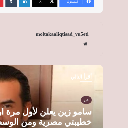
فيسبوك
‫X
moltakaaliqtisad_vu5eti
موق
ع
الوي
ب
أقرأ التالي
فن
سامو زين يعلن لأول مرة ار
خطيبتي مصرية ومن الوسط