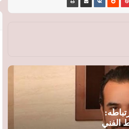
سامو زين يعلن لأول مرة ارتباطه: خطيبتي
مصرية ومن الوسط الفني
شهيرة: حق الأداء العلني مستحق للفنانين..
وأجور النجوم المرتفعة لا تمثل الوسط الفني
عمرو دياب يطرح كليب «لولا البنات» بعد
تصدرها قوائم الاستماع ضمن ألبوم «حبيتك»
أشرف زكي: دار كبار الفنانين توفر الأمان
والونس.. وحاكم الشارقة صاحب فضل كبير
على المشروع
السرطان يخطف نجوم “حضرة المتهم أبي”..
تباطه:
4 فنانين رحلوا بعد مشاركتهم في المسلسل
 الفني