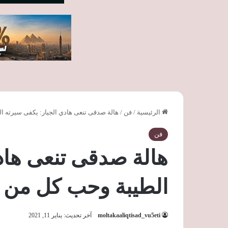
الرئيسية
/
فن
/
هالة صدقى تنعى هادي الجيار: يكفى سيرته 
فن
هالة صدقى تنعى هاد
الطيبة وحب كل من 
moltakaaliqtisad_vu5eti
آخر تحديث: يناير 11, 2021