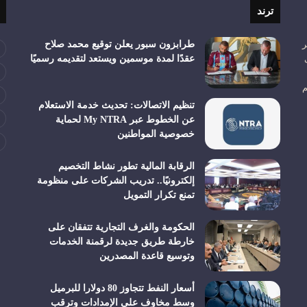
ترند
ر
طرابزون سبور يعلن توقيع محمد صلاح
عقدًا لمدة موسمين ويستعد لتقديمه رسميًا
م
تنظيم الاتصالات: تحديث خدمة الاستعلام
عن الخطوط عبر My NTRA لحماية
خصوصية المواطنين
الرقابة المالية تطور نشاط التخصيم
إلكترونيًا.. تدريب الشركات على منظومة
تمنع تكرار التمويل
الحكومة والغرف التجارية تتفقان على
خارطة طريق جديدة لرقمنة الخدمات
وتوسيع قاعدة المصدرين
أسعار النفط تتجاوز 80 دولارا للبرميل
وسط مخاوف على الإمدادات وترقب