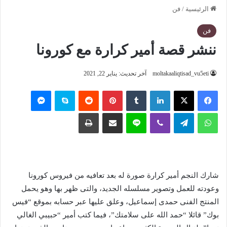
الرئيسية
/
فن
فن
ننشر قصة أمير كرارة مع كورونا
moltakaaliqtisad_vu5eti
آخر تحديث: يناير 22, 2021
فيسبوك
‫X
لينكدإن
‏Tumblr
بينتيريست
‏Reddit
سكايب
ماسنجر
واتساب
تيلقرام
ڤايبر
لاين
مشاركة عبر البريد
طباعة
شارك النجم أمير كرارة صورة له بعد تعافيه من فيروس كورونا
وعودته للعمل وتصوير مسلسله الجديد، والتى ظهر بها وهو يحمل
المنتج الفنى حمدى إسماعيل، وعلق عليها عبر حسابه بموقع “فيس
بوك” قائلا “حمد الله على سلامتك”، فيما كتب أمير “حبيبي الغالي