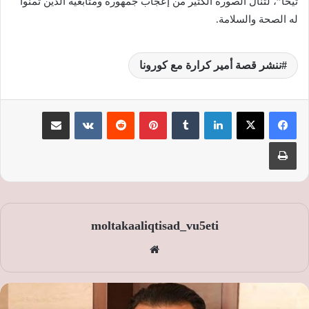
تيحا”، لتنال الصورة الكثير من إعجاب جمهوره ومتابعيه الذين تمنوا
له الصحة والسلامة.
ننشر قصة أمير كرارة مع كورونا
لينكدإن
‏Tumblr
بينتيريست
‏Reddit
‏VKontakte
مشاركة عبر البريد
طباعة
moltakaaliqtisad_vu5eti
موق
ع
الوي
ب