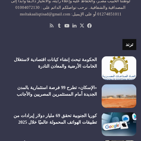
لوطننا الحبيب مصـر، والحفاظ عليه وإعلاء رايته، والانحياز دائـمًا وأبداً إلى
المصداقية والشفافية.. نرحب تواصلكم الدائم على : 01004072130
01274851011 أو على الإيميل: moltakaaliqtisad@gmail.com
‫X
فيسبوك
لينكدإن
‫YouTube
ملخص
الموقع
RSS
ترند
الحكومة تبحث إنشاء كيانات اقتصادية لاستغلال
الخامات الأرضية والمعادن النادرة
«الإسكان» تطرح 99 فرصة استثمارية بالمدن
الجديدة أمام المستثمرين المصريين والأجانب
كوريا الجنوبية تحقق 69 مليار دولار إيرادات من
تطبيقات الهواتف المحمولة عالميًا خلال 2025