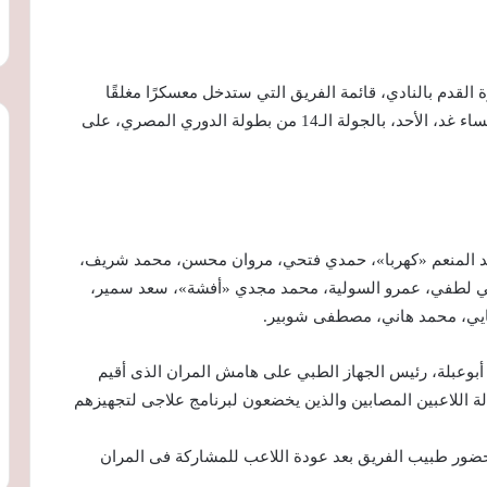
 القدم بالنادي، قائمة الفريق التي ستدخل معسكرًا مغلقًا
استعدادًا لمواجهة طلائع الجيش فى السابعة والنصف مساء غد، الأحد، بالجولة الـ14 من بطولة الدوري المصري، على
عبد المنعم «كهربا»، حمدي فتحي، مروان محسن، محمد شريف،
 علي لطفي، عمرو السولية، محمد مجدي «أفشة»، سعد سمير،
أجايي، محمد هاني، مصطفى شوبير.
أبوعبلة، رئيس الجهاز الطبي على هامش المران الذى أقيم
ة اللاعبين المصابين والذين يخضعون لبرنامج علاجى لتجهيزهم
ر طبيب الفريق بعد عودة اللاعب ‏للمشاركة فى المران