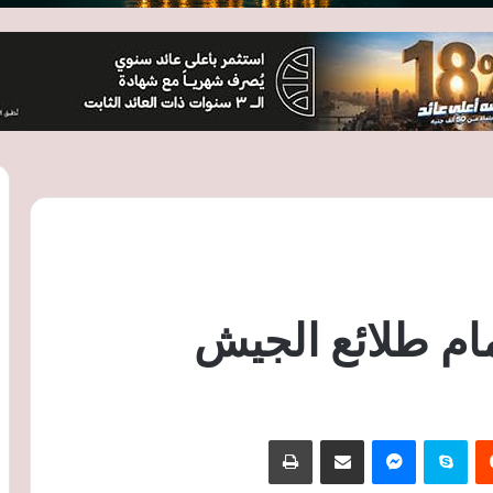
مام طلائع الجيش
‏Reddit
سكايب
ماسنجر
مشاركة عبر البريد
طباعة