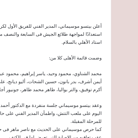
أعلن بيتسو موسيماني، المدير الفني للفريق الأول لكرة
استاد الأهلي بالسلام.
وضمت قائمة الأهلى كلا من:
محمد الشناوي، محمود وحيد، ياسر إبراهيم، محمود 
أيمن أشرف، بدر بانون، حسين الشحات، أليو ديانج،
أكرم توفيق، والتر بواليا، طاهر محمد طاهر، جونيور 
وعقد بيتسو موسيماني جلسة منفردة مع ‏الدكتور أحمد 
اليوم على ملعب التتش، واطمأن المدير الفني على حال
‏للمرحلة المقبلة.‏
كما حرص موسيماني على الحديث مع ناصر ماهر فى حضو
عقب تعافيه من الإصابة التى تعرض لها فى الكتف.‏