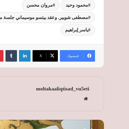
محمود وحيد
مروان محسن
مصطفى شوبير. وعقد بيتسو موسيماني جلسة منفرد
ياسر إبراهيم
لينكدإن
‏Tumblr
فيسبوك
‫X
moltakaaliqtisad_vu5eti
موق
ع
الوي
ب