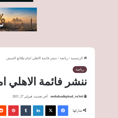
الرئيسية
/
رياضة
/
ننشر فائمة الاهلي امام طلائع الجيش
رياضة
ننشر فائمة الاهلي ا
moltakaaliqtisad_vu5eti
آخر تحديث: فبراير 27, 2021
فيسبوك
‫X
لينكدإن
‏Tumblr
بينتيريست
شاركها