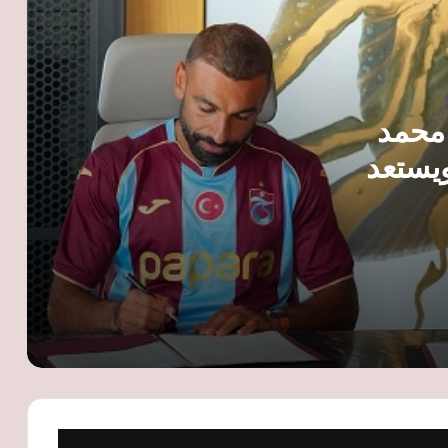
بعد اعتزاله.. دانتي يبدأ مشواره التدريبي
بقيادة الفريق الرديف لبايرن ميونخ
الأهلي يتوج ببطولة دوري التنس للرجال
 محمد
للعام الثاني.. وأحمد طارق: اللاعبون كانوا
على قدر المسؤولية
يستعد
كونكاكاف يرفض مقترح فيفا لبيع حقوق
كأس العالم ويطالب بمزيد من الشفافية
كريم أديمي: حلمي مع برشلونة التتويج
بدوري أبطال أوروبا ولا أخشى المنافسة
الاتحاد السكندري يعلن 6 صفقات جديدة
ويرفع تدعيماته الصيفية إلى 17 لاعبًا