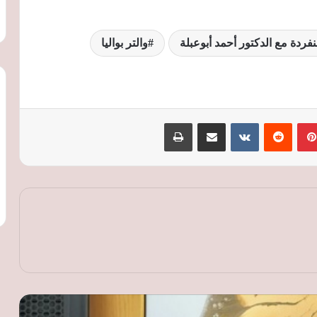
ة مع ‏الدكتور أحمد أبوعبلة
والتر بواليا
بينتيريست
‏Reddit
‏VKontakte
مشاركة عبر البريد
طباعة
طرابزون سبور يعلن توقيع محمد صلاح عقدًا
لمدة موسمين ويستعد لتقديمه رسميًا
راتب ضخم ونسبة من مبيعات القمصان..
تفاصيل عرض طرابزون سبور لضم محمد
صلاح
مانشستر سيتي يفتح الباب أمام رحيل
ريندرز مقابل 55 مليون إسترليني.. ونوتنجهام
فورست يتحرك