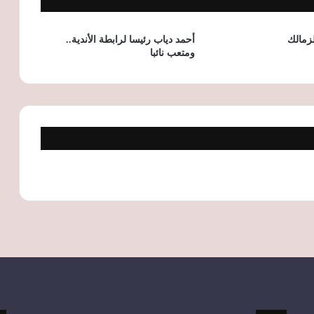
ضربة لأرسنال.. إصابة ويليام ساليبا في
الظهر تبعده عن الملاعب
لزمالك
أحمد دياب رئيسا لرابطة الأندية..
ومتعب نائبا
الشباب والرياضة تُحيل واقعة استبعاد لاعب
من اختبارات الاتحاد السكندري للنيابة وتوجه
بالتحقيق مع المدرب