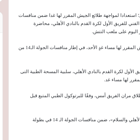
؛ استعدادا لمواجهة طلائع الجيش المقرر ‏لها غدا ضمن منافسات
لفني للفريق الأول لكرة القدم بالنادي الأهلي، محاضرة
ر اليوم على ملعب التتش.
وتحدث موسيمانى مع اللاعبين عن مواجهة طلائع الجيش المقرر لها مساء غدٍ الأحد، في إطار منافسات الجولة الـ14 من
ق الأول لكرة القدم بالنادي الأهلي، ‏سلبية المسحة الطبية التى
قرر لها ‏مساء غد.‏
اق مران الفريق أمس، وفقًا ‏للبرتوكول الطبي المتبع قبل
ويلتقي الأهلي مع طلائع الجيش مساء غدٍ على استاد «الأهلي ‏و‏السلام»، ضمن ‏منافسات الجولة الـ 14 في بطولة