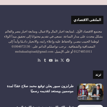
الملتقى الاقتصادي
مجتمع الاقتصاد الأول ..لمتابعة اخبار المال والاعمال، ومتابعة اخبار مصر والعالم
بشكل محدث على مدار الساعة. نسعى في تقديم محتوانا إلى تحقيق مبدأ الولاء
لوطننا الحبيب مصـر، والحفاظ عليه وإعلاء رايته، والانحياز دائـمًا وأبداً إلى
المصداقية والشفافية.. نرحب تواصلكم الدائم على : 01004072130
01274851011 أو على الإيميل: moltakaaliqtisad@gmail.com
‫X
فيسبوك
لينكدإن
‫YouTube
ملخص
الموقع
RSS
ترند
طرابزون سبور يعلن توقيع محمد صلاح عقدًا لمدة
موسمين ويستعد لتقديمه رسميًا