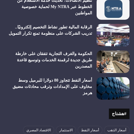
تنظيم الاتصالات: تحديث خدمة الاستعلام عن
الخطوط عبر My NTRA لحماية خصوصية
المواطنين
الرقابة المالية تطور نشاط التخصيم إلكترونيًا..
تدريب الشركات على منظومة تمنع تكرار التمويل
الحكومة والغرف التجارية تتفقان على خارطة
طريق جديدة لرقمنة الخدمات وتوسيع قاعدة
المصدرين
أسعار النفط تتجاوز 80 دولارا للبرميل وسط
مخاوف على الإمدادات وترقب محادثات مضيق
هرمز
#هشتاج
أسعار الذهب
أسعار النفط
الاستثمار
الاقتصاد المصري