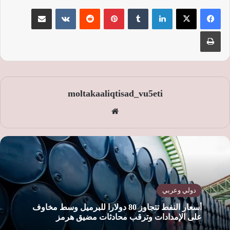
لينكدإن
‏Tumblr
بينتيريست
‏Reddit
‏VKontakte
مشاركة عبر البريد
طباعة
moltakaaliqtisad_vu5eti
موق
ع
الوي
ب
دولي وعربي
أسعار النفط تتجاوز 80 دولارا للبرميل وسط مخاوف
على الإمدادات وترقب محادثات مضيق هرمز