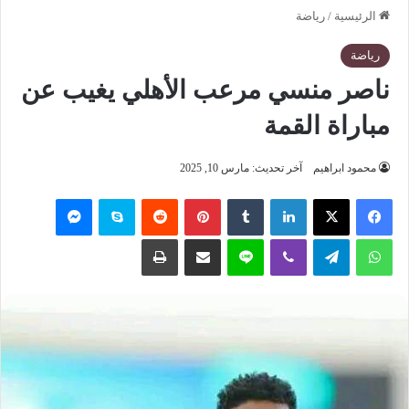
الرئيسية
/
رياضة
رياضة
ناصر منسي مرعب الأهلي يغيب عن
مباراة القمة
محمود ابراهيم
آخر تحديث: مارس 10, 2025
فيسبوك
‫X
لينكدإن
‏Tumblr
بينتيريست
‏Reddit
سكايب
ماسنجر
واتساب
تيلقرام
ڤايبر
لاين
مشاركة عبر البريد
طباعة