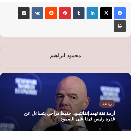
لينكدإن
‏Tumblr
بينتيريست
‏Reddit
‏VKontakte
مشاركة عبر البريد
طباعة
محمود ابراهيم
رياضة
أزمة ثقة تهدد إنفانتينو.. حفيظ دراجي يتساءل عن
قدرة رئيس فيفا على الصمود