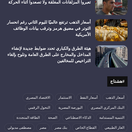
تعبروا المزلقانات المغلقة ولا تصعدوا أثناء الحركة
أسعار الذهب ترتفع عالميًا لليوم الثاني رغم انحسار
التوتر في مضيق هرمز وترقب بيانات الوظائف
الأمريكية
هيئة الطرق والكباري تحدد ضوابط جديدة لإنشاء
المداخل والمخارج على الطرق العامة وتلوح بإلغاء
التراخيص للمخالفين
#هشتاج
أسعار الذهب
أسعار النفط
الاستثمار
الاقتصاد المصري
البنك المركزي المصري
البورصة المصرية
التحول الرقمي
التنمية المستدامة
الذكاء الاصطناعي
الصحة
الطاقة المتجددة
الغاز الطبيعي
القطاع الخاص
بنك مصر
مصر
مصطفى مدبولي