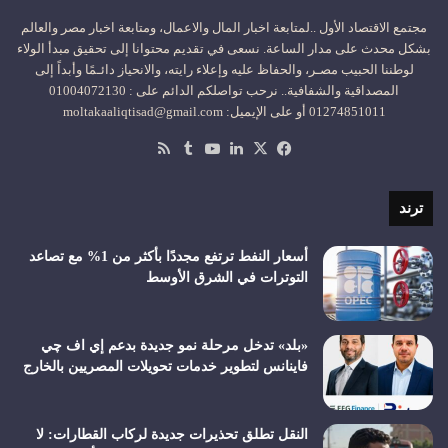
مجتمع الاقتصاد الأول ..لمتابعة اخبار المال والاعمال، ومتابعة اخبار مصر والعالم
بشكل محدث على مدار الساعة. نسعى في تقديم محتوانا إلى تحقيق مبدأ الولاء
لوطننا الحبيب مصـر، والحفاظ عليه وإعلاء رايته، والانحياز دائـمًا وأبداً إلى
المصداقية والشفافية.. نرحب تواصلكم الدائم على : 01004072130
01274851011 أو على الإيميل: moltakaaliqtisad@gmail.com
‫X
فيسبوك
لينكدإن
‫YouTube
ملخص
الموقع
RSS
ترند
أسعار النفط ترتفع مجددًا بأكثر من 1% مع تصاعد
التوترات في الشرق الأوسط
«بلد» تدخل مرحلة نمو جديدة بدعم إي اف چي
فاينانس لتطوير خدمات تحويلات المصريين بالخارج
النقل تطلق تحذيرات جديدة لركاب القطارات: لا