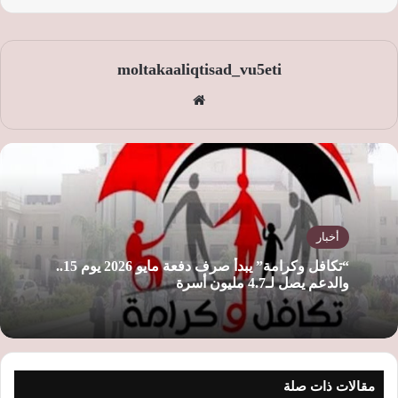
moltakaaliqtisad_vu5eti
موق
ع
الوي
ب
أخبار
“تكافل وكرامة” يبدأ صرف دفعة مايو 2026 يوم 15..
والدعم يصل لـ4.7 مليون أسرة
مقالات ذات صلة