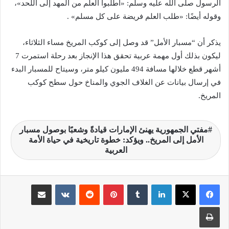
الرسول صلى الله عليه وسلم: «اطلبوا العلم من المهد إلى اللحد»،
وقوله أيضًا: «طلب العلم فريضة على كل مسلم» .
يذكر أن “مسبار الأمل” قد وصل إلى كوكب المريخ مساء الثلاثاء،
ليكون بذلك أول مهمة عربية تحقق هذا الإنجاز بعد رحلة استمرت 7
أشهر قطع خلالها مسافة 494 مليون كيلو متر، وسيتاح للمسبار البدء
في إرسال بيانات عن الغلاف الجوي والمناخ حول سطح كوكب
المريخ.
مفتي الجمهورية يهنئ الإمارات قيادةً وشعبًا بوصول مسبار
الأمل إلى المريخ.. ويؤكد: خطوة تاريخية في حياة الأمة
العربية
لينكدإن
‏Tumblr
بينتيريست
‏Reddit
‏VKontakte
مشاركة عبر البريد
طباعة