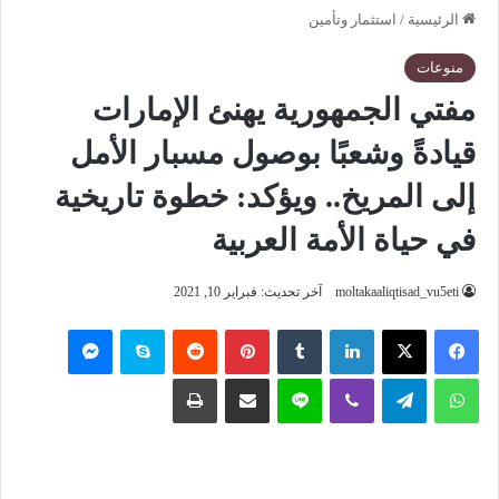
الرئيسية
/
استثمار وتأمين
منوعات
مفتي الجمهورية يهنئ الإمارات
قيادةً وشعبًا بوصول مسبار الأمل
إلى المريخ.. ويؤكد: خطوة تاريخية
في حياة الأمة العربية
moltakaaliqtisad_vu5eti
آخر تحديث: فبراير 10, 2021
فيسبوك
‫X
لينكدإن
‏Tumblr
بينتيريست
‏Reddit
سكايب
ماسنجر
واتساب
تيلقرام
ڤايبر
لاين
مشاركة عبر البريد
طباعة