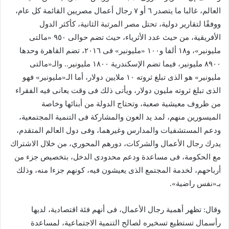
العالم، غالبا ما يتصدر ٦ أو ٧ رجال أعمال مصريين القائمة كل عام،
ووفقًا لتقارير دولية، تحتل مصر المرتبة الثانية، كأكثر الدول
الأفريقية، من حيث عدد الأثرياء، حيث تضم حوالى ٩٥٠ «مالتى
مليونير»، و١٨ ألفا و١٠٠ «مليونير» فى ٢٠١٦، تضم القاهرة وحدها
٨٩٠٠ مليونير، فيما تضم الإسكندرية ١٨٠٠ مليونير.. والـ«مالتى
مليونير» هو الذى تبلغ ثروته ١٠ ملايين دولار، أما الـ«مليونير» فهو
الذى تبلغ ثروته مليون دولار، ويأتى ذلك فى وقت يعانى فيه الفقراء
من ظروف معيشية صعبة، وتحتاج الدولة من أبنائها وخاصة
الميسورين منهم، لمد يد العون والمشاركة فى التنمية المجتمعية،
ودعم المستشفيات والمدارس وغيرهما، وفى دول العالم المتقدم،
يدرك رجال الأعمال والشركات، دورهم المحوري، من خلال الاشتراك
مع الحكومة، فى مساعدة ودعم محدودى الدخل، بتخصيص جزء من
أرباحهم، لخدمة المجتمع الذى يعيشون فيه، كونهم جزءا منه، وذلك
بـ«نفس راضية».
وقال: تظهر أهمية رجال الأعمال، فى أنهم فئة اقتصادية، لديها
رأسمال تستطيع تسخيره لصالح التنمية الاجتماعية، لمساعدة