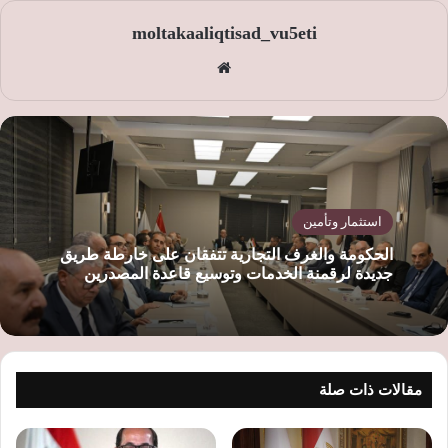
moltakaaliqtisad_vu5eti
موق
ع
الوي
ب
استثمار وتأمين
الحكومة والغرف التجارية تتفقان على خارطة طريق
جديدة لرقمنة الخدمات وتوسيع قاعدة المصدرين
مقالات ذات صلة