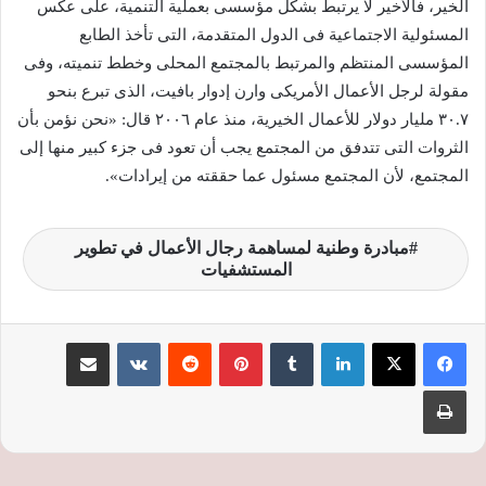
الخير، فالأخير لا يرتبط بشكل مؤسسى بعملية التنمية، على عكس
المسئولية الاجتماعية فى الدول المتقدمة، التى تأخذ الطابع
المؤسسى المنتظم والمرتبط بالمجتمع المحلى وخطط تنميته، وفى
مقولة لرجل الأعمال الأمريكى وارن إدوار بافيت، الذى تبرع بنحو
٣٠.٧ مليار دولار للأعمال الخيرية، منذ عام ٢٠٠٦ قال: «نحن نؤمن بأن
الثروات التى تتدفق من المجتمع يجب أن تعود فى جزء كبير منها إلى
المجتمع، لأن المجتمع مسئول عما حققته من إيرادات».
مبادرة وطنية لمساهمة رجال الأعمال في تطوير
المستشفيات
لينكدإن
‏Tumblr
بينتيريست
‏Reddit
‏VKontakte
مشاركة عبر البريد
طباعة