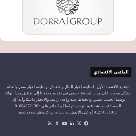
الملتقى الاقتصادي
مجتمع الاقتصاد الأول ..لمتابعة اخبار المال والاعمال، ومتابعة اخبار مصر والعالم
بشكل محدث على مدار الساعة. نسعى في تقديم محتوانا إلى تحقيق مبدأ الولاء
لوطننا الحبيب مصـر، والحفاظ عليه وإعلاء رايته، والانحياز دائـمًا وأبداً إلى
المصداقية والشفافية.. نرحب تواصلكم الدائم على : 01004072130
01274851011 أو على الإيميل: moltakaaliqtisad@gmail.com
‫X
فيسبوك
لينكدإن
‫YouTube
ملخص
الموقع