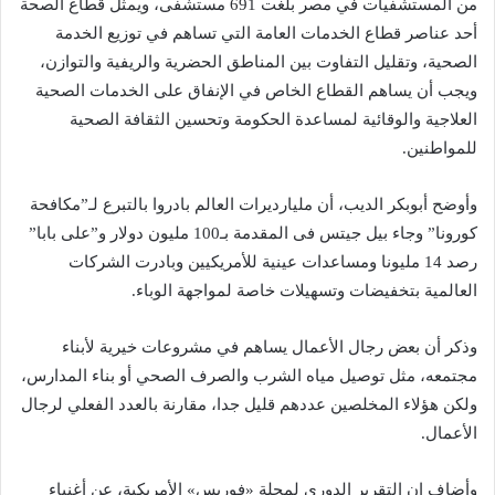
من المستشفيات في مصر بلغت 691 مستشفى، ويمثل قطاع الصحة
أحد عناصر قطاع الخدمات العامة التي تساهم في توزيع الخدمة
الصحية، وتقليل التفاوت بين المناطق الحضرية والريفية والتوازن،
ويجب أن يساهم القطاع الخاص في الإنفاق على الخدمات الصحية
العلاجية والوقائية لمساعدة الحكومة وتحسين الثقافة الصحية
للمواطنين.
وأوضح أبوبكر الديب، أن مليارديرات العالم بادروا بالتبرع لـ”مكافحة
كورونا” وجاء بيل جيتس فى المقدمة بـ100 مليون دولار و”على بابا”
رصد 14 مليونا ومساعدات عينية للأمريكيين وبادرت الشركات
العالمية بتخفيضات وتسهيلات خاصة لمواجهة الوباء.
وذكر أن بعض رجال الأعمال يساهم في مشروعات خيرية لأبناء
مجتمعه، مثل توصيل مياه الشرب والصرف الصحي أو بناء المدارس،
ولكن هؤلاء المخلصين عددهم قليل جدا، مقارنة بالعدد الفعلي لرجال
الأعمال.
وأضاف إن التقرير الدورى لمجلة «فوربس» الأمريكية، عن أغنياء