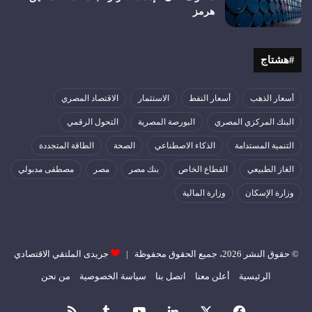
هرمز
#هشتاج
أسعار الذهب
أسعار النفط
الاستثمار
الاقتصاد المصري
البنك المركزي المصري
البورصة المصرية
التحول الرقمي
التنمية المستدامة
الذكاء الاصطناعي
الصحة
الطاقة المتجددة
الغاز الطبيعي
القطاع الخاص
بنك مصر
مصر
مصطفى مدبولي
وزارة الإسكان
وزارة المالية
© حقوق النشر 2026، جميع الحقوق محفوظة |
جريدى الملتقي الاقتصادي
الرئيسية
أعلن معنا
اتصل بنا
سياسة الخصوصية
من نحن
فيسبوك
‫X
لينكدإن
‫YouTube
ملخص