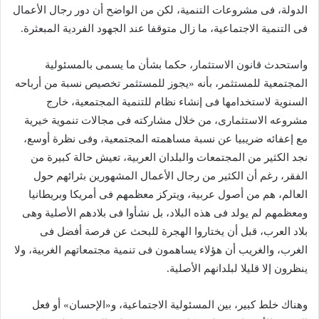
الدولة، فى مشروعات التنمية، لكن من الواضح أن دور رجال الأعمال
فى التنمية الاجتماعية، ما زال متوقفا عند الجهود الفردية المبعثرة.
واستحدث قانون الاستثمار، حكما بشأن ما يسمى بالمسئولية
المجتمعية للمستثمر، بأنه «يجوز للمستثمر تخصيص نسبة من أرباحه
السنوية لاستخدامها فى إنشاء نظام للتنمية المجتمعية، خارج
مشروعه الاستثمارى، من خلال مشاركته فى مجالات تنموية خيرية
مع إعفائه ضريبيا عن نسبة مساهمته المجتمعية، وفى نظرة أوسع،
نجد الكثير من المجتمعات والبلدان العربية، تعيش حالة كبيرة من
الفقر، رغم أن الكثير من رجال الأعمال المشهورين بثرائهم حول
العالم، هم من أصول عربية، ويتركز معظمهم فى أمريكا وبريطانيا
ومعظمهم لم يولد فى هذه البلاد، بل نشأوا فى بلادهم الأصلية وهى
بلاد العرب، قبل أن يختاروا الهجرة للبحث عن فرصة أفضل فى
الغرب، والغريب أن هؤلاء يساهمون فى تنمية مجتمعاتهم الغربية، ولا
ينظرون إلا قليلا لبلدانهم الأصلية.
وهناك خلط كبير، بين المسئولية الاجتماعية، و«الإحسان» أو فعل