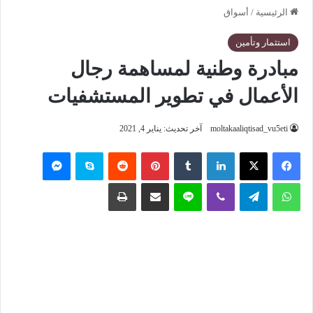
الرئيسية
/
أسواق
استثمار وتأمين
مبادرة وطنية لمساهمة رجال
الأعمال في تطوير المستشفيات
moltakaaliqtisad_vu5eti
آخر تحديث: يناير 4, 2021
فيسبوك
‫X
لينكدإن
‏Tumblr
بينتيريست
‏Reddit
سكايب
ماسنجر
واتساب
تيلقرام
ڤايبر
لاين
مشاركة عبر البريد
طباعة