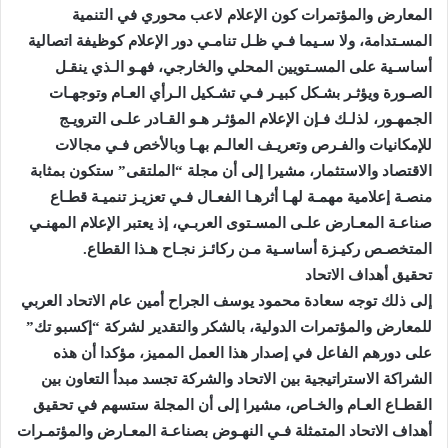
المعارض والمؤتمرات كون الإعلام لاعب محوري في التنمية
المسـتدامة، ولا سـيما فـي ظـل تنامـي دور الإعلام كوظيفة اتصالية
أساسـية على المسـتويين المحلي والخارجي، فهـو الـذي ينقـل
الصـورة ويؤثـر بشـكل كبيـر فـي تشـكيل الـرأي العـام وتوجهـات
الجمهـور، لذلـك فـإن الإعلام المؤثـر هـو القـادر علـى الترويـج
للإمكانيات والفـرص وتعريـف العالـم بهـا وبالأخص فـي مجالات
الاقتصاد والاستثمار، مشيرا إلى أن مجلة “الملتقى” ستكون بمثابة
منصـة إعلامية مهمـة لهـا أثرهـا الفعـال فـي تعزيـز تنميـة قطـاع
صناعـة المعـارض علـى المسـتوى العربـي، إذ يعتبر الإعلام المهنـي
المتخصـص ركيـزة أساسـية مـن ركائـز نجـاح هـذا القطاع.
تحقيق أهداف الاتحاد
إلى ذلك توجه سعادة محمود يوسف الجراح أمين عام الاتحاد العربي
للمعارض والمؤتمرات الدولية، بالشكر والتقدير لشركة “إكسبو تك”
على دورهم الفاعل في إصدار هذا العمل المميز، مؤكدا أن هذه
الشراكة الاستراتيجية بين الاتحاد والشركة تجسد مبدأ التعاون بين
القطـاع العـام والخـاص، مشيرا إلى أن المجلة ستسهم في تحقيق
أهداف الاتحاد المتمثلة فـي النهـوض بصناعـة المعـارض والمؤتمـرات