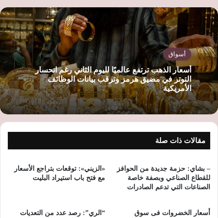
الوي
ب
أسواق
أسعار الذهب ترتفع عالميًا لليوم الثاني رغم انحسار
التوتر في مضيق هرمز وترقب بيانات الوظائف
الأمريكية
مقالات ذات صلة
– بشاي: حزمة جديدة من الحوافز
«الزيني»: توقعات بتراجع الأسعار
للقطاع الصناعي وبصفة خاصة
مع فتح باب استيراد البليت
الصناعات التي تدعم الصادرات
أسعار الخضروات فى سوق
“الري”: رصد عدد من التعديات