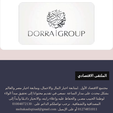
الملتقى الاقتصادي
مجتمع الاقتصاد الأول ..لمتابعة اخبار المال والاعمال، ومتابعة اخبار مصر والعالم
بشكل محدث على مدار الساعة. نسعى في تقديم محتوانا إلى تحقيق مبدأ الولاء
لوطننا الحبيب مصـر، والحفاظ عليه وإعلاء رايته، والانحياز دائـمًا وأبداً إلى
المصداقية والشفافية.. نرحب تواصلكم الدائم على : 01004072130
01274851011 أو على الإيميل: moltakaaliqtisad@gmail.com