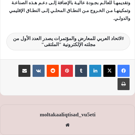
وتقديمهـا للعالـم بجـودة عاليـة بالإضافة إلـى دعـم هـذه الصناعـة
وتمكينهـا مـن الخـروج مـن النطـاق المحلـي إلـى النطـاق الإقليمي
والدولـي.
لاتحاد العربي للمعارض والمؤتمرات يصدر العدد الأول من
مجلته الإلكترونية "الملتقى"
لينكدإن
‏Tumblr
بينتيريست
‏Reddit
‏VKontakte
مشاركة عبر البريد
طباعة
moltakaaliqtisad_vu5eti
موق
ع