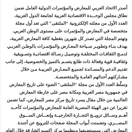
أصدر الاتحاد العربي للمعارض والمؤتمرات الدولية العامل ضمن
نطاق مجلس الوحـــدة الاقتصادية العربية لجامعة الدول العربية،
العدد الأول من مجلته الإلكترونية “الملتقى” التي تعد أول مجلة
متخصصة في المعارض والمؤتمرات على مستوى الوطن العربي.
وتهتم المجلة التي تصدر كل شهرين بتغطية كافة المعارض العربية،
بهدف بنـاء وتطويـر سـياحة المعـارض والمؤتمـرات بالوطـن العربـي
لدمـج الثقافـات المختلفـة وتوصيـل رسـالة اقتصاديـة وتسـويقية
وثقافيـة قوية وفعالة ذات طابع يتسـم بالتميز والخصوصية، إلى جانب
تقديم الدعم والمسـاندة لجميـع المعـارض العربيـة مـن خلال
مشـاركتهم أحداثهم العامـة والمتخصصـة.
وسلّط العدد الأول من مجلة “الملتقى” الضوء على تاريخ المعارض
في جمهورية مصر العربية ومكانة مصر على خارطة المعارض
العالمية من خلال مقال يسرد تاريخ مركز مصر للمعارض، كما تضمن
تقريرا عن دور الهيئة المصرية العامة للمعارض والمؤتمرات كأحــد
أهــم وســائل ترويــج التجــارة الخارجيــة وإنعـــاش الســـوق
المصـــري، وتضمنت أبواب المجلة صفحات للترويج عن أجندة
المعارض التي سيستضيفها وينظمها مركز إكسبو الشارقة خلال العام