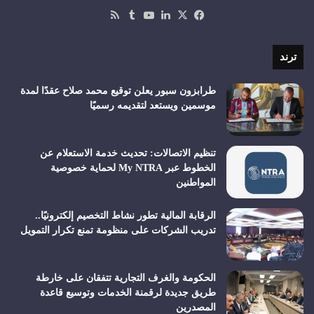
‫X
فيسبوك
لينكدإن
‫YouTube
ملخص
الموقع
RSS
ترند
طرابزون سبور يعلن توقيع محمد صلاح عقدًا لمدة
موسمين ويستعد لتقديمه رسميًا
تنظيم الاتصالات: تحديث خدمة الاستعلام عن
الخطوط عبر My NTRA لحماية خصوصية
المواطنين
الرقابة المالية تطور نشاط التخصيم إلكترونيًا..
تدريب الشركات على منظومة تمنع تكرار التمويل
الحكومة والغرف التجارية تتفقان على خارطة
طريق جديدة لرقمنة الخدمات وتوسيع قاعدة
المصدرين