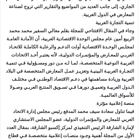
الجاري، إلى جانب العديد من المواضيع والتقارير التي تروج لصناعة
المعارض في الدول العربية.
تنمية التجارة العربية
وجاء في المقال الافتتاحي للمجلة بقلم معالي السفير محمد محمد
الربيع أمين عام مجلس الوحدة الاقتصادية العربية، أن الأمانـة العامـة
لمجلـس الوحـدة الاقتصادية أولت الدعـم والرعايـة الكاملـة للاتحـاد
العربـي للمعـارض والمؤتمـرات الدوليـة، لأنه يعتبـر أحـد الاتحادات
العربيـة النوعيـة المتخصصـة، لمـا لـه مـن دور ومسـؤولية فـي تنميـة
التجـارة العربيـة البينيـة وتعزيـز عمـل المعارض المتخصصة في البلاد
العربية وزيادة مساهمتها في دعـم الاقتصاد الوطنـي فـي مختلـف
الـدول العربيـة وتعميـق دورهـا فـي تسـويق المنتـج العربـي وصـولا
للأسواق العالميـة.
منصة إعلامية مؤثرة
فيما تناول سعادة سيف محمد المدفع رئيس مجلس إدارة الاتحاد
العربي للمعارض والمؤتمرات الدولية، عضو المجلس الاستشاري
لإمارة الشارقة الرئيس التنفيذي لمركز إكسبو الشارقة، بمقال العدد
الأول من المجلة أهمية وجـود منصـات إعلامية متخصصـة فـي قطاع