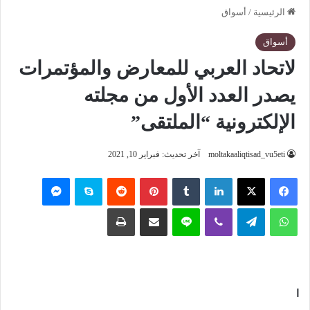
الرئيسية
/
أسواق
أسواق
لاتحاد العربي للمعارض والمؤتمرات
يصدر العدد الأول من مجلته
الإلكترونية “الملتقى”
moltakaaliqtisad_vu5eti
آخر تحديث: فبراير 10, 2021
فيسبوك
‫X
لينكدإن
‏Tumblr
بينتيريست
‏Reddit
سكايب
ماسنجر
واتساب
تيلقرام
ڤايبر
لاين
مشاركة عبر البريد
طباعة
ا