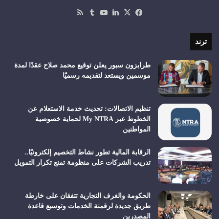
‫X
فيسبوك
لينكدإن
‫YouTube
ملخص
الموقع
RSS
ترند
طرابزون سبور يعلن توقيع محمد صلاح عقدًا لمدة
موسمين ويستعد لتقديمه رسميًا
تنظيم الاتصالات: تحديث خدمة الاستعلام عن
الخطوط عبر My NTRA لحماية خصوصية
المواطنين
الرقابة المالية تطور نشاط التخصيم إلكترونيًا..
تدريب الشركات على منظومة تمنع تكرار التمويل
الحكومة والغرف التجارية تتفقان على خارطة
طريق جديدة لرقمنة الخدمات وتوسيع قاعدة
المصدرين