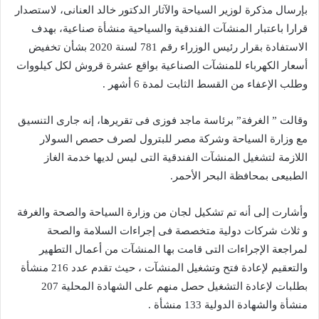
بإرسال مذكرة لوزير السياحة والآثار الدكتور خالد العنانى، لاستصدار
قرارا باعتبار المنشآت الفندقية والسياحية منشأة صناعية، بهدف
الاستفادة بقرار رئيس الوزراء رقم 781 لسنة 2020 بشأن تخفيض
أسعار الكهرباء للمنشآت الصناعية بواقع عشرة قروش لكل كيلووات
وطلب الإعفاء من القسط الثابت لمدة 6 أشهر .
وقالت ” الغرفة” برئاسة ماجد فوزى فى تقريرها، إنه جارى التنسيق
مع وزارة السياحة وشركة مصر للبترول لصرف حصص السولار
اللازمة لتشغيل المنشآت الفندقية التى ليس لديها خدمة الغاز
الطبيعى بمحافظة البحر الأحمر.
وأشارت إلى أنه تم تشكيل لجان من وزارة السياحة والصحة والغرفة
و ثلاث شركات دولية متخصصة فى إجراءات السلامة والصحة
لمراجعة الإجراءات التى قامت بها المنشآت من أعمال التطهير
والتعقيم لإعادة فتح وتشغيل المنشآت ، حيث تقدم عدد 216 منشأة
بطلبات لإعادة التشغيل حصل منهم على الشهادة المحلية 207
منشأة والشهادة الدولية 133 منشأة .