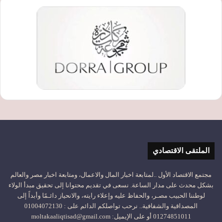
الملتقى الاقتصادي
مجتمع الاقتصاد الأول ..لمتابعة اخبار المال والاعمال، ومتابعة اخبار مصر والعالم
بشكل محدث على مدار الساعة. نسعى في تقديم محتوانا إلى تحقيق مبدأ الولاء
لوطننا الحبيب مصـر، والحفاظ عليه وإعلاء رايته، والانحياز دائـمًا وأبداً إلى
المصداقية والشفافية.. نرحب تواصلكم الدائم على : 01004072130
01274851011 أو على الإيميل: moltakaaliqtisad@gmail.com