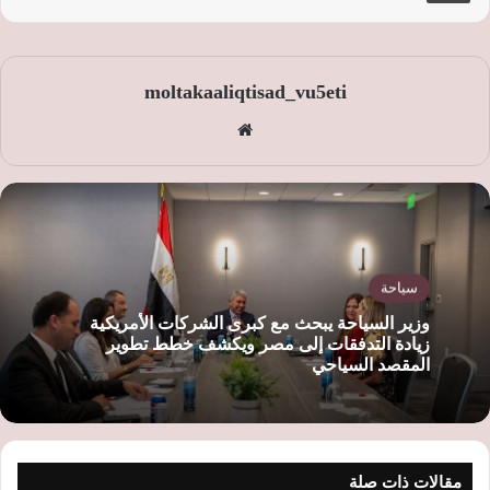
moltakaaliqtisad_vu5eti
موق
ع
الوي
ب
سياحة
وزير السياحة يبحث مع كبرى الشركات الأمريكية
زيادة التدفقات إلى مصر ويكشف خطط تطوير
المقصد السياحي
مقالات ذات صلة