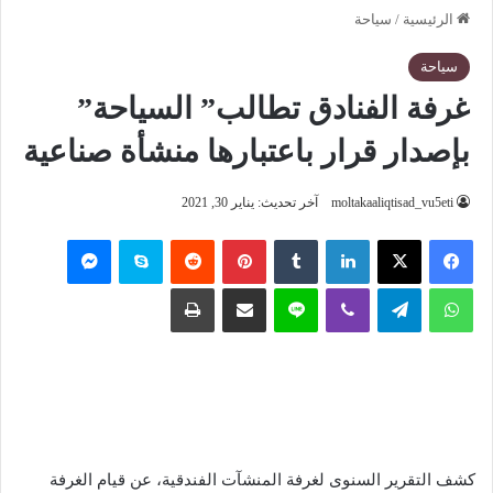
الرئيسية
/
سياحة
سياحة
غرفة الفنادق تطالب” السياحة”
بإصدار قرار باعتبارها منشأة صناعية
moltakaaliqtisad_vu5eti
آخر تحديث: يناير 30, 2021
فيسبوك
‫X
لينكدإن
‏Tumblr
بينتيريست
‏Reddit
سكايب
ماسنجر
واتساب
تيلقرام
ڤايبر
لاين
مشاركة عبر البريد
طباعة
كشف التقرير السنوى لغرفة المنشآت الفندقية، عن قيام الغرفة