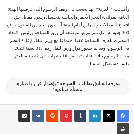
وأضافت ” الغرفة” إنها نجحت فى وقف الرسوم التى فرضتها الهيئة
العامة لموانىء البحر الأحمر والخاصة بتحصيل رسوم مقابل حق
انتفاع للسقالات والمراين أمام المنشآت دون سند من القانون بواقع
100 جنيه عن كل متر مربع، موضحة أن وزير السياحة ورئيس الاتحاد
المصرى للغرف السياحة عقدا اجتماعا مع وزير النقل لإعادة النظر
فى الرسوم، وقد تم صدور قرار وزير النقل رقم 317 لسنة 2020
محدد الرسوم بثلاث فئات تبدأ من 10 جنيهات إلى 42 جنيه للمتر
طبقا لاستغلال السقالة.
غرفة الفنادق تطالب" السياحة" بإصدار قرار باعتبارها
منشأة صناعية\
لينكدإن
‏Tumblr
بينتيريست
‏Reddit
‏VKontakte
مشاركة عبر البريد
طباعة