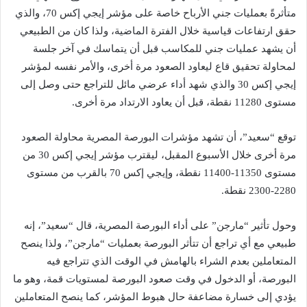
متأثرةً بعمليات جني الأرباح خاصة على مؤشر إيجي إكس 70، والذي
حقق ارتفاعات قياسية خلال الفترة الماضية، ولذا كان من الطبيعي
أن يشهد عمليات جني للمكاسب قبل أن يتماسك في آخر جلسة
لمحاولة تحقيق قاع ليعاود الصعود مرة أخرى، والأمر نفسه لمؤشر
إيجي إكس 30 والذي شهد أداء عرضي مائل للتراجع حتى وصل إلى
مستوى 11280 نقطة، قبل أن يعاود الارتداد مرة أخرى.
توقع “سعيد”، أن تشهد مؤشرات البورصة المصرية محاولة الصعود
مرة أخرى خلال الأسبوع المقبل، ليقترب مؤشر إيجي إكس 30 من
مستوى 11350-11400 نقطة، وإيجي إكس 70 بالقرب من مستوى
2280-2300 نقطة.
وحول تأثير “مارجن” على أداء البورصة المصرية، قال “سعيد”، إنه
طبيعي مع أي تراجع أن تتأثر البورصة بعمليات “مارجن”، ولذا ينصح
المتعاملين بعدم الشراء بالهامش في الوقت الذي تتراجع فيه
البورصة، أو الدخول في وقت صعود البورصة لمستويات قمة، وهو ما
يؤدي إلى خسارة مضاعفة حال هبوط المؤشر، كما ينصح المتعاملين