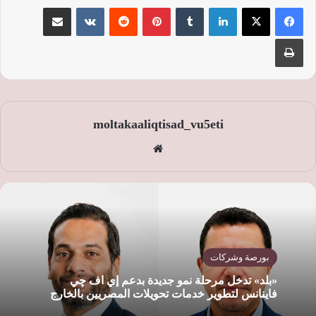
لينكدإن
‏Tumblr
بينتيريست
‏Reddit
‏VKontakte
مشاركة عبر البريد
طباعة
moltakaaliqtisad_vu5eti
موق
ع
الوي
ب
بورصة وشركات
«بلد» تدخل مرحلة نمو جديدة بدعم إي اف چي
فاينانس لتطوير خدمات تحويلات المصريين بالخارج