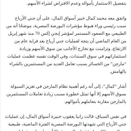
بتفضيل الاستثمار بأمواله وعدم الاقتراض لشراء الأسهم.
واتفق معه محمد كمال خبير أسواق المال، على أن جني الأرباح
سبب رئيسي وراء هبوط مؤشرات البورصة المصرية، موضحًا أنه من
الطبيعي مع الصعود المستمر لمؤشر إيجي إكس 70 منذ شهر إبريل
من العام الماضي أن يتجه لعمليات جني أرباح بعد قرابة عام من
الارتفاع، وتزامنت مع تخارج الأجانب من سوق الأسهم وزيادة
استثماراتهم في سوق السندات، وفي الوقت نفسه عظمت عمليات
“مارجن” من الخسائر بسبب تعامل العديد من المستثمرين بالشراء
بالهامش.
أشار “كمال”، إلى أنه رغم أهمية نظام المارجن في تعزيز السيولة
بسوق الأسهم إلا أنها تمثل خطورة بسبب زيادة تعاملات المستثمرين
بالمارجن مقارنة بتعاملهم بأموالهم.
في نفس السياق، قالت رانيا يعقوب خبيرة أسواق المال، إن عمليات
جني الأرباح التي شهدتها البورصة المصرية الفترة الماضية، طبيعية