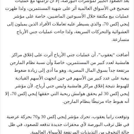
بعد الصعود الكبير لمؤشرات البورصة، إلا أن تزامنها مع عمليات
تصحيح في الأسواق العالمية أثر على شهية المستثمرين، ولذا ظهرت
عمليات بيع مكثفة خلال الأسبوعين الماضيين، خاصة على مؤشر
إيجي إكس 70، والذي يسيطر عليه تعاملات الأفراد الذين يميلون إلى
العشوائية والتحركات السريعة، ولذا جاءت عمليات جني الأرباح
متسارعة.
أضافت “يعقوب”، أن عمليات جني الأرباح أثرت على إغلاق مراكز
هامشية لعدد كبير من المستثمرين، خاصةً وأن نسبة نظام المارجن
مرتفعة جداً بسوق المال المصرية، وهو ما أدى إلى زيادة ضغوط
بيعية على عدد كبير من الأسهم في حين اتجهت الأسهم القيادية
للهبوط نتيجة إغلاق مراكز هامشية وليس جني أرباح، لأن مؤشر
إيجي إكس 30 لم يحقق هوامش ربحية التي حققها إيجي إكس 70، إلا
أنه هبوط جاء مرتبطًا بنظام المارجن.
وتوقعت رانيا يعقوب، تحرك مؤشر إيجي إكس 30 و70 بحركة عرضية
في ظل ترقب البورصة لأي محفزات جديدة تدفعه للصعود، في ظل
حالة التخوف من التذبذبات المرتفعة للأسواق العالمية.