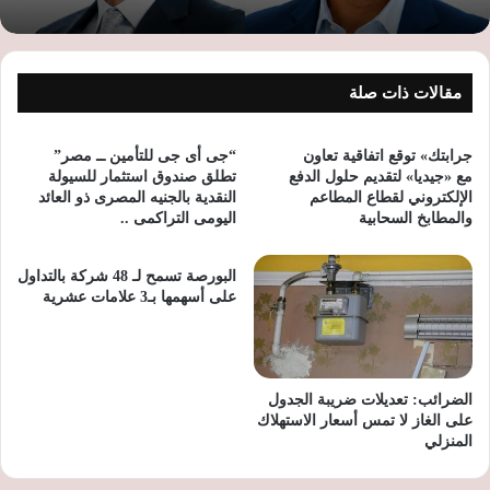
مقالات ذات صلة
جرابتك» توقع اتفاقية تعاون
“جى أى جى للتأمين ــ مصر”
مع «جيديا» لتقديم حلول الدفع
تطلق صندوق استثمار للسيولة
الإلكتروني لقطاع المطاعم
النقدية بالجنيه المصرى ذو العائد
والمطابخ السحابية
اليومى التراكمى ..
البورصة تسمح لـ 48 شركة بالتداول
على أسهمها بـ3 علامات عشرية
الضرائب: تعديلات ضريبة الجدول
على الغاز لا تمس أسعار الاستهلاك
المنزلي