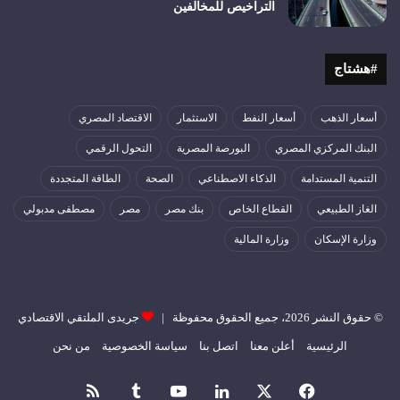
التراخيص للمخالفين
#هشتاج
أسعار الذهب
أسعار النفط
الاستثمار
الاقتصاد المصري
البنك المركزي المصري
البورصة المصرية
التحول الرقمي
التنمية المستدامة
الذكاء الاصطناعي
الصحة
الطاقة المتجددة
الغاز الطبيعي
القطاع الخاص
بنك مصر
مصر
مصطفى مدبولي
وزارة الإسكان
وزارة المالية
© حقوق النشر 2026، جميع الحقوق محفوظة |
جريدى الملتقي الاقتصادي
الرئيسية
أعلن معنا
اتصل بنا
سياسة الخصوصية
من نحن
فيسبوك
‫X
لينكدإن
‫YouTube
ملخص