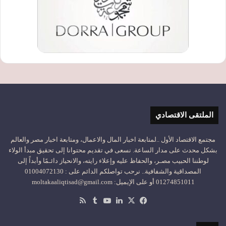
الملتقى الاقتصادي
مجتمع الاقتصاد الأول ..لمتابعة اخبار المال والاعمال، ومتابعة اخبار مصر والعالم
بشكل محدث على مدار الساعة. نسعى في تقديم محتوانا إلى تحقيق مبدأ الولاء
لوطننا الحبيب مصـر، والحفاظ عليه وإعلاء رايته، والانحياز دائـمًا وأبداً إلى
المصداقية والشفافية.. نرحب تواصلكم الدائم على : 01004072130
01274851011 أو على الإيميل: moltakaaliqtisad@gmail.com
‫X
فيسبوك
لينكدإن
‫YouTube
ملخص
الموقع
RSS