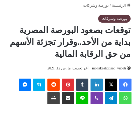
الرئيسية
/
بورصة وشركات
بورصة وشركات
توقعات بصعود البورصة المصرية
بداية من الأحد..وقرار تجزئة الأسهم
من حق الرقابة المالية
moltakaaliqtisad_vu5eti
آخر تحديث: مارس 12, 2021
فيسبوك
‫X
لينكدإن
‏Tumblr
بينتيريست
‏Reddit
سكايب
ماسنجر
واتساب
تيلقرام
ڤايبر
لاين
مشاركة عبر البريد
طباعة