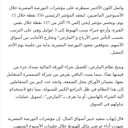
واصل اللون الأحمر سيطرته على مؤشرات البورصة المصرية خلال
الأسبوعين الماضيين، ليفقد المؤشر الرئيسي 356 نقطة خلال 15
يوم، ويخسر مؤشر إيجي إكس 70 أكثر من 137 نقطة خلال نفس
الفترة، وأرجع خبراء سبب الهبوط إلى 3 عوامل وهي على الترتيب
بحسب التأثير جني الأرباح و”المارجن” وتخارج الأجانب من أسواق
الأسهم، متوقعين صعود البورصة المصرية بداية من جلسة يوم الأحد
المقبل.
ويتيح نظام المارجن، للعميل شراء الورقة المالية بسداد جزء من
قيمتها نقدًا، بينما يسدد الباقي بقرض من شركة السمسرة المتعامل
معها، بضمان الأوراق محل الصفقة، واتجه عدد كبير من المتعاملين
إلى هذا النظام في ظل التراجع الكبير للسيولة، مما دفع لاستخدام
آلية الشراء بالهامش، أو ما يعرف بـ”المارجن”، لتمويل عمليات
تداولهم فى السوق.
قال إيهاب سعيد خبير أسواق المال، إن مؤشرات البورصة المصرية
شهدت أداء عرضي مائل للهبوط خلال جلسات الأسبوع المنتهي،