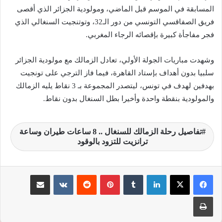
المسابقة في الموسم قبل الماضي، ومولودية الجزائر الذي أقصى
فريق الصفاقسي التونسي من دور الـ32، وتوتنجيت السنغالي الذي
فجر مفاجأة كبيرة بإقصائه الرجاء المغربي.
وشهدت مباريات الجولة الأولي، تعادل الزمالك مع مولودية الجزائر
سلبيا بدون أهداف بإستاد القاهرة، فيما فاز الترجي على تونجيت
بهدفين لهدف في تونس، ليتصدر المجموعة بـ 3 نقاط يليه الزمالك
والمولودية بنقطة واحدة وأخيرا بطل السنغال بدون نقاط.
تفاصيل رحلة الزمالك للسنغال .. 8 ساعات طيران وساعة
ترانزيت للتزود بالوقود
لينكدإن
‏Tumblr
بينتيريست
‏Reddit
‏VKontakte
مشاركة عبر البريد
طباعة