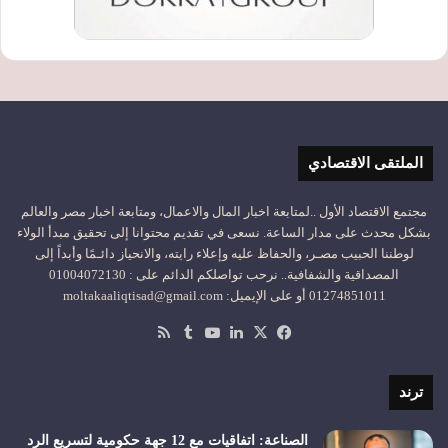
الملتقى الاقتصادي
مجتمع الاقتصاد الأول ..لمتابعة اخبار المال والاعمال، ومتابعة اخبار مصر والعالم
بشكل محدث على مدار الساعة. نسعى في تقديم محتوانا إلى تحقيق مبدأ الولاء
لوطننا الحبيب مصـر، والحفاظ عليه وإعلاء رايته، والانحياز دائـمًا وأبداً إلى
المصداقية والشفافية.. نرحب تواصلكم الدائم على : 01004072130
01274851011 أو على الإيميل: moltakaaliqtisad@gmail.com
‫X
فيسبوك
لينكدإن
‫YouTube
ملخص
الموقع
RSS
ترند
الصناعة: اتفاقيات مع 12 جهة حكومية لتسريع الرد