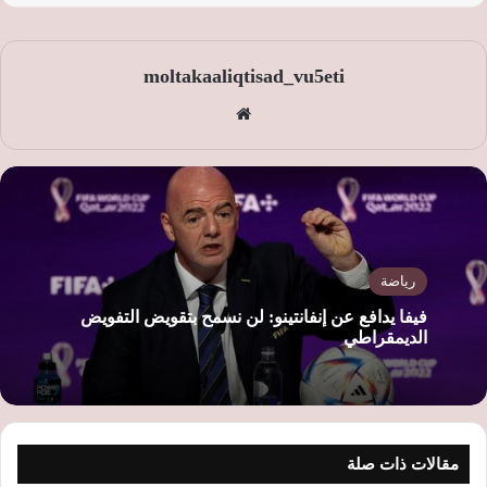
moltakaaliqtisad_vu5eti
موق
ع
الوي
ب
رياضة
فيفا يدافع عن إنفانتينو: لن نسمح بتقويض التفويض
الديمقراطي
مقالات ذات صلة