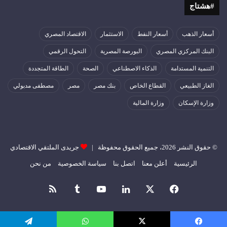
#هشتاج
أسعار الذهب
أسعار النفط
الاستثمار
الاقتصاد المصري
البنك المركزي المصري
البورصة المصرية
التحول الرقمي
التنمية المستدامة
الذكاء الاصطناعي
الصحة
الطاقة المتجددة
الغاز الطبيعي
القطاع الخاص
بنك مصر
مصر
مصطفى مدبولي
وزارة الإسكان
وزارة المالية
© حقوق النشر 2026، جميع الحقوق محفوظة |
جريدى الملتقي الاقتصادي
الرئيسية
أعلن معنا
اتصل بنا
سياسة الخصوصية
من نحن
فيسبوك
‫X
لينكدإن
‫YouTube
ملخص
الموقع