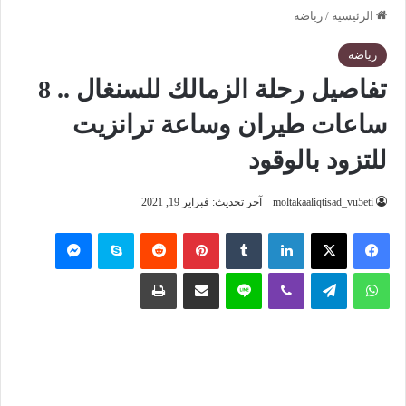
الرئيسية
/
رياضة
رياضة
تفاصيل رحلة الزمالك للسنغال .. 8
ساعات طيران وساعة ترانزيت
للتزود بالوقود
moltakaaliqtisad_vu5eti
آخر تحديث: فبراير 19, 2021
فيسبوك
‫X
لينكدإن
‏Tumblr
بينتيريست
‏Reddit
سكايب
ماسنجر
واتساب
تيلقرام
ڤايبر
لاين
مشاركة عبر البريد
طباعة