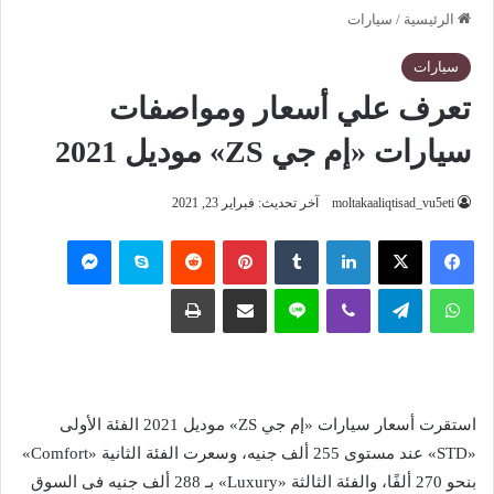
الرئيسية
/
سيارات
سيارات
تعرف علي أسعار ومواصفات
سيارات «إم جي ZS» موديل 2021
moltakaaliqtisad_vu5eti
آخر تحديث: فبراير 23, 2021
فيسبوك
‫X
لينكدإن
‏Tumblr
بينتيريست
‏Reddit
سكايب
ماسنجر
واتساب
تيلقرام
ڤايبر
لاين
مشاركة عبر البريد
طباعة
استقرت أسعار سيارات «إم جي ZS» موديل 2021 الفئة الأولى
«STD» عند مستوى 255 ألف جنيه، وسعرت الفئة الثانية «Comfort»
بنحو 270 ألفًا، والفئة الثالثة «Luxury» بـ 288 ألف جنيه فى السوق