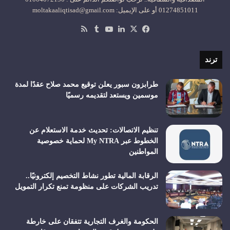
01274851011 أو على الإيميل: moltakaaliqtisad@gmail.com
‫X
فيسبوك
لينكدإن
‫YouTube
ملخص
الموقع
RSS
ترند
طرابزون سبور يعلن توقيع محمد صلاح عقدًا لمدة
موسمين ويستعد لتقديمه رسميًا
تنظيم الاتصالات: تحديث خدمة الاستعلام عن
الخطوط عبر My NTRA لحماية خصوصية
المواطنين
الرقابة المالية تطور نشاط التخصيم إلكترونيًا..
تدريب الشركات على منظومة تمنع تكرار التمويل
الحكومة والغرف التجارية تتفقان على خارطة