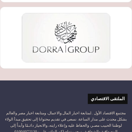
الملتقى الاقتصادي
مجتمع الاقتصاد الأول ..لمتابعة اخبار المال والاعمال، ومتابعة اخبار مصر والعالم
بشكل محدث على مدار الساعة. نسعى في تقديم محتوانا إلى تحقيق مبدأ الولاء
لوطننا الحبيب مصـر، والحفاظ عليه وإعلاء رايته، والانحياز دائـمًا وأبداً إلى
المصداقية والشفافية.. نرحب تواصلكم الدائم على : 01004072130