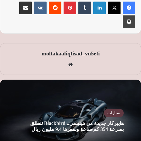
لينكدإن
‏Tumblr
بينتيريست
‏Reddit
‏VKontakte
مشاركة عبر البريد
طباعة
moltakaaliqtisad_vu5eti
موق
ع
الوي
ب
سيارات
هايبركار جديدة من هينيسي.. Blackbird تنطلق
بسرعة 354 كم/ساعة وسعرها 9.4 مليون ريال