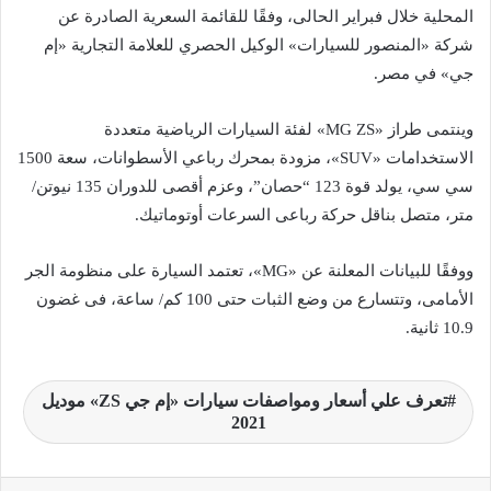
المحلية خلال فبراير الحالى، وفقًا للقائمة السعرية الصادرة عن
شركة «المنصور للسيارات» الوكيل الحصري للعلامة التجارية «إم
جي» في مصر.
وينتمى طراز «MG ZS» لفئة السيارات الرياضية متعددة
الاستخدامات «SUV»، مزودة بمحرك رباعي الأسطوانات، سعة 1500
سي سي، يولد قوة 123 “حصان”، وعزم أقصى للدوران 135 نيوتن/
متر، متصل بناقل حركة رباعى السرعات أوتوماتيك.
ووفقًا للبيانات المعلنة عن «MG»، تعتمد السيارة على منظومة الجر
الأمامى، وتتسارع من وضع الثبات حتى 100 كم/ ساعة، فى غضون
10.9 ثانية.
تعرف علي أسعار ومواصفات سيارات «إم جي ZS» موديل
2021