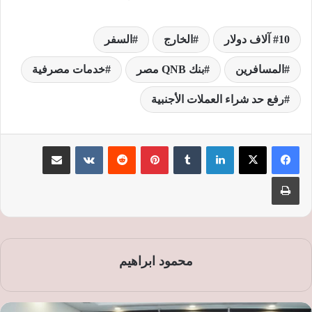
10 آلاف دولار
الخارج
السفر
المسافرين
بنك QNB مصر
خدمات مصرفية
رفع حد شراء العملات الأجنبية
لينكدإن
‏Tumblr
بينتيريست
‏Reddit
‏VKontakte
مشاركة عبر البريد
طباعة
محمود ابراهيم