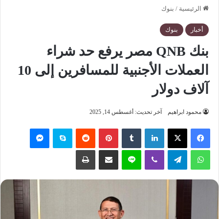
الرئيسية
/
بنوك
أخبار
بنوك
بنك QNB مصر يرفع حد شراء
العملات الأجنبية للمسافرين إلى 10
آلاف دولار
محمود ابراهيم
آخر تحديث: أغسطس 14, 2025
فيسبوك
‫X
لينكدإن
‏Tumblr
بينتيريست
‏Reddit
سكايب
ماسنجر
واتساب
تيلقرام
ڤايبر
لاين
مشاركة عبر البريد
طباعة