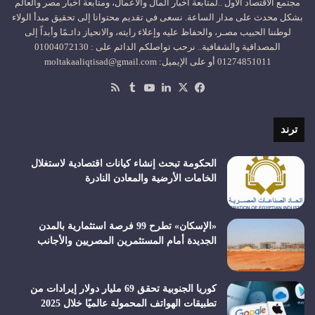
مجتمع الاقتصاد الأول ..لمتابعة اخبار المال والاعمال، ومتابعة اخبار مصر والعالم
بشكل محدث على مدار الساعة. نسعى في تقديم محتوانا إلى تحقيق مبدأ الولاء
لوطننا الحبيب مصـر، والحفاظ عليه وإعلاء رايته، والانحياز دائـمًا وأبداً إلى
المصداقية والشفافية.. نرحب تواصلكم الدائم على : 01004072130
01274851011 أو على الإيميل: moltakaaliqtisad@gmail.com
‫X
فيسبوك
لينكدإن
‫YouTube
ملخص
الموقع
RSS
ترند
الحكومة تبحث إنشاء كيانات اقتصادية لاستغلال
الخامات الأرضية والمعادن النادرة
«الإسكان» تطرح 99 فرصة استثمارية بالمدن
الجديدة أمام المستثمرين المصريين والأجانب
كوريا الجنوبية تحقق 69 مليار دولار إيرادات من
تطبيقات الهواتف المحمولة عالميًا خلال 2025