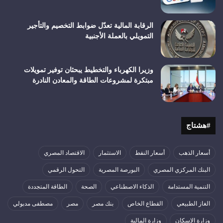
الرقابة المالية تعدّل ضوابط التخصيم والتأجير
التمويلي بالعملة الأجنبية
وزيرا الكهرباء والتخطيط يبحثان توفير تمويلات
مبتكرة لمشروعات الطاقة والمعادن النادرة
#هشتاج
أسعار الذهب
أسعار النفط
الاستثمار
الاقتصاد المصري
البنك المركزي المصري
البورصة المصرية
التحول الرقمي
التنمية المستدامة
الذكاء الاصطناعي
الصحة
الطاقة المتجددة
الغاز الطبيعي
القطاع الخاص
بنك مصر
مصر
مصطفى مدبولي
وزارة الإسكان
وزارة المالية