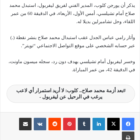
يذكر أن يورجن كلوب، المدير الفني لفريق ليفربول، استبدل محمد
صلاح أمام تشيلسي، أمس الأول، الأربعاء، في الدقيقة 60 من عمر
اللقاء، وحل تشامبرلين بديلا له.
وأثار رامي عباس الجدل عقب استبدال محمد صلاح بنشر نقطة (.)
عبر حسابه الشخصي على موقع التواصل الاجتماعي “تويتر”.
وخسر ليفربول أمام تشيلسي بهدف دون رد، سجله ميسون ماونت،
في الدقيقة 42، من عمر المباراة.
بعد أزمة محمد صلاح.. كلوب: لا أريد استمرار أي لاعب
يرغب في الرحيل عن ليفربول -
لينكدإن
‏Tumblr
بينتيريست
‏Reddit
‏VKontakte
مشاركة عبر البريد
طباعة