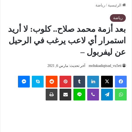
الرئيسية
/
رياضة
رياضة
بعد أزمة محمد صلاح.. كلوب: لا أريد
استمرار أي لاعب يرغب في الرحيل
عن ليفربول –
moltakaaliqtisad_vu5eti
آخر تحديث: مارس 6, 2021
فيسبوك
‫X
لينكدإن
‏Tumblr
بينتيريست
‏Reddit
سكايب
ماسنجر
واتساب
تيلقرام
ڤايبر
لاين
مشاركة عبر البريد
طباعة