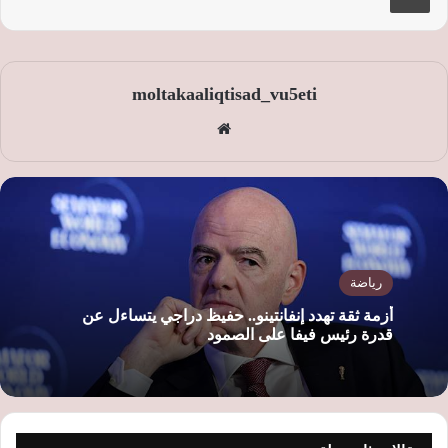
moltakaaliqtisad_vu5eti
موق
ع
الوي
ب
رياضة
أزمة ثقة تهدد إنفانتينو.. حفيظ دراجي يتساءل عن
قدرة رئيس فيفا على الصمود