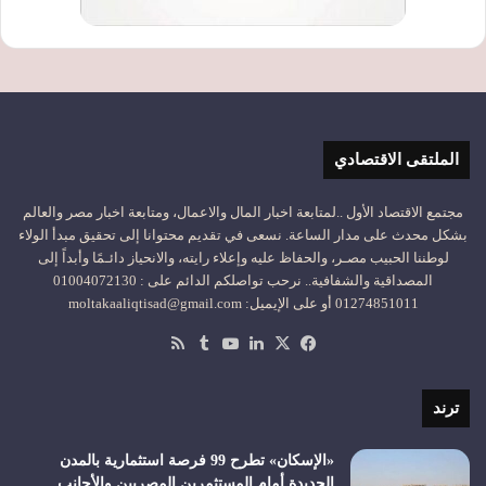
الملتقى الاقتصادي
مجتمع الاقتصاد الأول ..لمتابعة اخبار المال والاعمال، ومتابعة اخبار مصر والعالم
بشكل محدث على مدار الساعة. نسعى في تقديم محتوانا إلى تحقيق مبدأ الولاء
لوطننا الحبيب مصـر، والحفاظ عليه وإعلاء رايته، والانحياز دائـمًا وأبداً إلى
المصداقية والشفافية.. نرحب تواصلكم الدائم على : 01004072130
01274851011 أو على الإيميل: moltakaaliqtisad@gmail.com
‫X
فيسبوك
لينكدإن
‫YouTube
ملخص
الموقع
RSS
ترند
«الإسكان» تطرح 99 فرصة استثمارية بالمدن
الجديدة أمام المستثمرين المصريين والأجانب