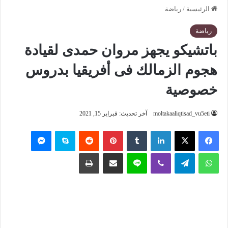
الرئيسية
/
رياضة
رياضة
باتشيكو يجهز مروان حمدى لقيادة
هجوم الزمالك فى أفريقيا بدروس
خصوصية
moltakaaliqtisad_vu5eti
آخر تحديث: فبراير 15, 2021
فيسبوك
‫X
لينكدإن
‏Tumblr
بينتيريست
‏Reddit
سكايب
ماسنجر
واتساب
تيلقرام
ڤايبر
لاين
مشاركة عبر البريد
طباعة