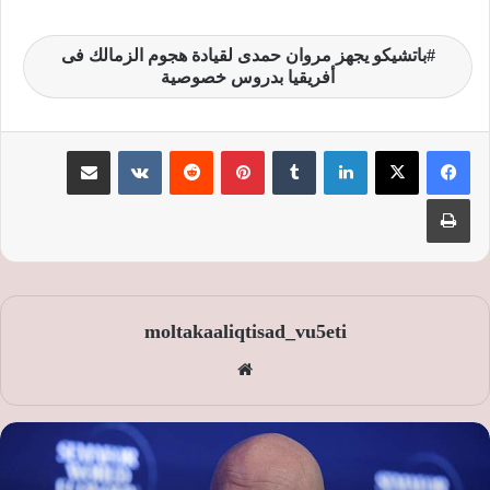
باتشيكو يجهز مروان حمدى لقيادة هجوم الزمالك فى
أفريقيا بدروس خصوصية
لينكدإن
‏Tumblr
بينتيريست
‏Reddit
‏VKontakte
مشاركة عبر البريد
طباعة
moltakaaliqtisad_vu5eti
موق
ع
الوي
ب