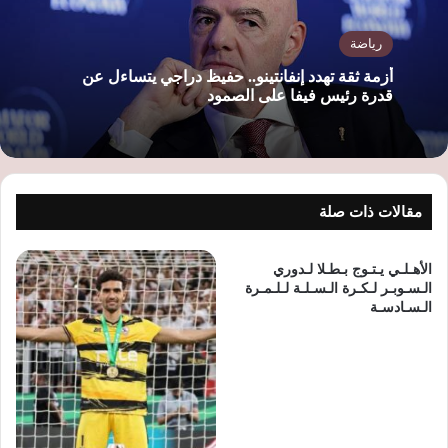
رياضة
أزمة ثقة تهدد إنفانتينو.. حفيظ دراجي يتساءل عن
قدرة رئيس فيفا على الصمود
مقالات ذات صلة
الأهـلـي يـتـوج بـطـلا لـدوري
الـسـوبـر لـكـرة الـسـلـة لـلـمـرة
الـسـادسـة