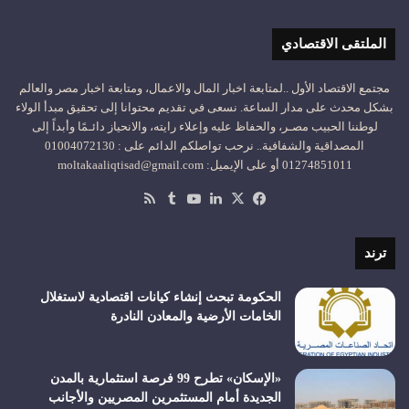
الملتقى الاقتصادي
مجتمع الاقتصاد الأول ..لمتابعة اخبار المال والاعمال، ومتابعة اخبار مصر والعالم
بشكل محدث على مدار الساعة. نسعى في تقديم محتوانا إلى تحقيق مبدأ الولاء
لوطننا الحبيب مصـر، والحفاظ عليه وإعلاء رايته، والانحياز دائـمًا وأبداً إلى
المصداقية والشفافية.. نرحب تواصلكم الدائم على : 01004072130
01274851011 أو على الإيميل: moltakaaliqtisad@gmail.com
‫X
فيسبوك
لينكدإن
‫YouTube
ملخص
الموقع
RSS
ترند
الحكومة تبحث إنشاء كيانات اقتصادية لاستغلال
الخامات الأرضية والمعادن النادرة
«الإسكان» تطرح 99 فرصة استثمارية بالمدن
الجديدة أمام المستثمرين المصريين والأجانب