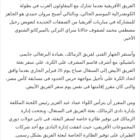
الفريق الأفريقية بعدما شارك مع المقاولون العرب في بطولة
الكونفدرالية الموسم الحالي، وبالتالي أصبح مروان حمدي هو الجاهز
للمشاركة في مباريات أفريقيا من الصفقات الجديدة لتعويض رحيل
مصطفي محمد لصفوف جالاتا سراي التركي بالميركاتو الشتوي
الأخير.
وأستقر الجهاز الفنى لفريق الزمالك، بقيادة البرتغالى جايمى
باتشيكو، مع أشرف قاسم المشرف على الكرة، على سفر بعثة
الفريق الأبيض إلى السنغال صباح يوم 20 فبراير الجاري بعدما وافق
اتحاد الكرة على تأجيل مواجهة حرس الحدود فى مسابقة كأس مصر،
والتى كان مقرر إقامتها فى نفس يوم سفر الفريق الأبيض.
ومن المقرر أن يترأس اللواء عماد عبد العزيز رئيس اللجنة المكلفة
بإدارة نادى الزمالك، بعثة الفريق فى السنغال، ونجحت إدارة
الزمالك فى توفير طائرة خاصة لسفر البعثة، فى ثانى جولات دوري
المجموعات الأفريقي، حيث اتفقت إدارة النادى مع أحد شركات
الطيران على توفير الطائرة الخاصة لبعثة الفريق بشكل رسمى.