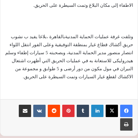
الاطفاء إلى مكان البلاغ وتمت السيطرة على الحريق.
وتلقت غرفة عمليات الحماية المدنيةبالقاهرة ،بلاغا يفيد ب نشوب
حريق أكشاك قطاع غيار بمنطقة التوفيقية وعلى الفور انتقل اللواء
انتصار منصور مدير الحماية المدنية، وبصحبته 5 سيارات إطفاء وسلم
هيدروليكى للاستعانة به في عمليات الحريق التي أظهرت اشتعال
النيران في مول مكون من دور أرضى و 5 طوابق و مجموعة من
الاكشاك لقطع غيار السيارات وتمت السيطرة على الحريق.
لينكدإن
‏Tumblr
بينتيريست
‏Reddit
‏VKontakte
مشاركة عبر البريد
طباعة