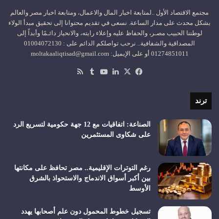
مجتمع الاقتصاد الأول ..لمتابعة اخبار المال والاعمال، ومتابعة اخبار مصر والعالم
بشكل محدث على مدار الساعة. نسعى في تقديم محتوانا إلى تحقيق مبدأ الولاء
لوطننا الحبيب مصـر، والحفاظ عليه وإعلاء رايته، والانحياز دائـمًا وأبداً إلى
المصداقية والشفافية.. نرحب تواصلكم الدائم على : 01004072130
01274851011 أو على الإيميل: moltakaaliqtisad@gmail.com
‫X
فيسبوك
لينكدإن
‫YouTube
ملخص
الموقع
RSS
ترند
الصناعة: اتفاقيات مع 12 جهة حكومية لتسريع الرد
على شكاوى المستثمرين
رغم التوترات الإقليمية.. مصر تحافظ على مكانتها
بين أكبر أسواق الاندماج والاستحواذ بالشرق
الأوسط
تسجيل خطوط المحمول دون علم أصحابها يهدد