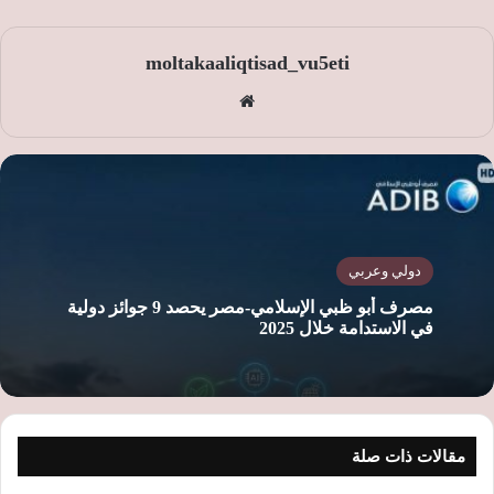
moltakaaliqtisad_vu5eti
موق
ع
الوي
ب
دولي وعربي
مصرف أبو ظبي الإسلامي-مصر يحصد 9 جوائز دولية
في الاستدامة خلال 2025
مقالات ذات صلة