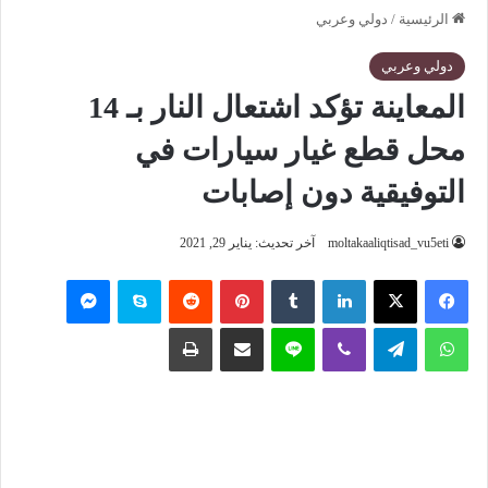
الرئيسية
/
دولي وعربي
دولي وعربي
المعاينة تؤكد اشتعال النار بـ 14
محل قطع غيار سيارات في
التوفيقية دون إصابات
moltakaaliqtisad_vu5eti
آخر تحديث: يناير 29, 2021
فيسبوك
‫X
لينكدإن
‏Tumblr
بينتيريست
‏Reddit
سكايب
ماسنجر
واتساب
تيلقرام
ڤايبر
لاين
مشاركة عبر البريد
طباعة