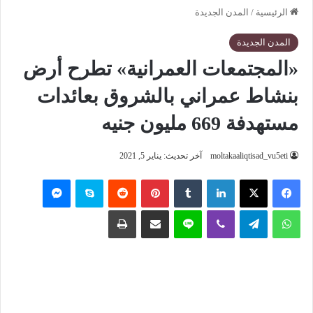
الرئيسية
/
المدن الجديدة
المدن الجديدة
«المجتمعات العمرانية» تطرح أرض
بنشاط عمراني بالشروق بعائدات
مستهدفة 669 مليون جنيه
moltakaaliqtisad_vu5eti
آخر تحديث: يناير 5, 2021
فيسبوك
‫X
لينكدإن
‏Tumblr
بينتيريست
‏Reddit
سكايب
ماسنجر
واتساب
تيلقرام
ڤايبر
لاين
مشاركة عبر البريد
طباعة