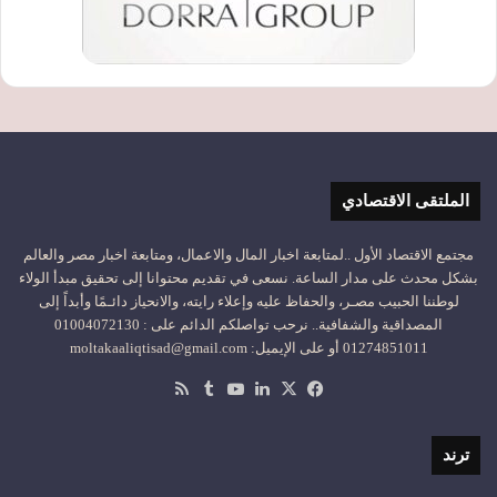
الملتقى الاقتصادي
مجتمع الاقتصاد الأول ..لمتابعة اخبار المال والاعمال، ومتابعة اخبار مصر والعالم
بشكل محدث على مدار الساعة. نسعى في تقديم محتوانا إلى تحقيق مبدأ الولاء
لوطننا الحبيب مصـر، والحفاظ عليه وإعلاء رايته، والانحياز دائـمًا وأبداً إلى
المصداقية والشفافية.. نرحب تواصلكم الدائم على : 01004072130
01274851011 أو على الإيميل: moltakaaliqtisad@gmail.com
‫X
فيسبوك
لينكدإن
‫YouTube
ملخص
الموقع
RSS
ترند