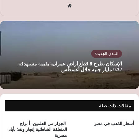
موق
ع
الوي
ب
المدن الجديدة
الإسكان تطرح 8 قطع أراضٍ عمرانية بقيمة مستهدفة
9.32 مليار جنيه خلال أغسطس
مقالات ذات صلة
أسعار الذهب في مصر
الجزار من العلمين: أ براج
المنطقة الشاطئية إنجاز ونفذ بأياد
مصرية