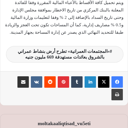
ويتم تحميل كافة الأقساط بالأعباء المالية المقررة وفقا للفائدة
المعلنة بالبنك المركزي من تاريخ الاخطار بموافقة مجلس الإدارة
وحتى تاريخ السداد بالإضافة إلى 2 % وفقا لتعليمات وزارة المالية
و0.5 % مصاريف إدارية، كما أن المساحات تكون تحت العجز والزيادة
طبقا للتحديد النهائي الذي يصدر عن إدارة المساحة بجهاز المدينة.
«المجتمعات العمرانية» تطرح أرض بنشاط عمراني
بالشروق بعائدات مستهدفة 669 مليون جنيه
لينكدإن
‏Tumblr
بينتيريست
‏Reddit
‏VKontakte
مشاركة عبر البريد
طباعة
moltakaaliqtisad_vu5eti