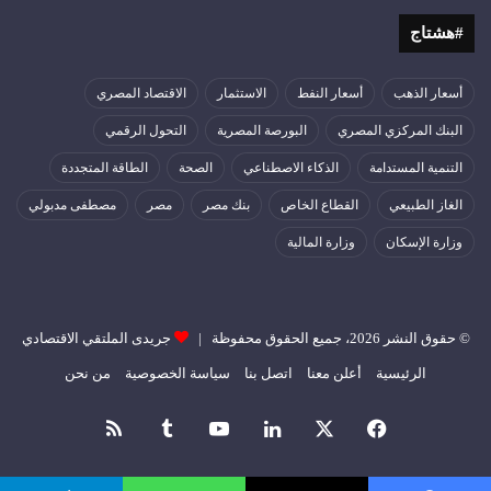
#هشتاج
أسعار الذهب
أسعار النفط
الاستثمار
الاقتصاد المصري
البنك المركزي المصري
البورصة المصرية
التحول الرقمي
التنمية المستدامة
الذكاء الاصطناعي
الصحة
الطاقة المتجددة
الغاز الطبيعي
القطاع الخاص
بنك مصر
مصر
مصطفى مدبولي
وزارة الإسكان
وزارة المالية
© حقوق النشر 2026، جميع الحقوق محفوظة |
جريدى الملتقي الاقتصادي
الرئيسية
أعلن معنا
اتصل بنا
سياسة الخصوصية
من نحن
فيسبوك
‫X
لينكدإن
‫YouTube
ملخص
الموقع