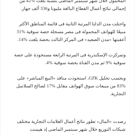
المحمول خلال شهر سبتمبر الماضى بنسبة بلغت %42 من
إجمالى نتائج أعمال القطاع البالغة مليونا و336 ألف جهاز.
واحتلت مدن الدلتا المرتبة الثانية فى قائمة المناطق الأكثر
مبيعًا للهواتف المحمولة فى مصر مسجلة حصة سوقية %31
أعقبتها «مدن الصعيد» فى المركز الثالث بحصة بلغت %14.
وتمركزت الإسكندرية فى المرتبة الرابعة مستحوذة على حصة
سوقية %9 ثم مدن القناة بحصة سوقية %4.
وبحسب تحليل GFK، استحوذت منافذ «البيع المباشر» على
%83 من مبيعات سوق الهواتف مقابل %17 لصالح السلاسل
التجارية.
رصدت «المال» تطور نتائج أعمال العلامات التجارية مختلف
شبكات التوزيع خلال شهر سبتمبر الماضى إذ هيمنت