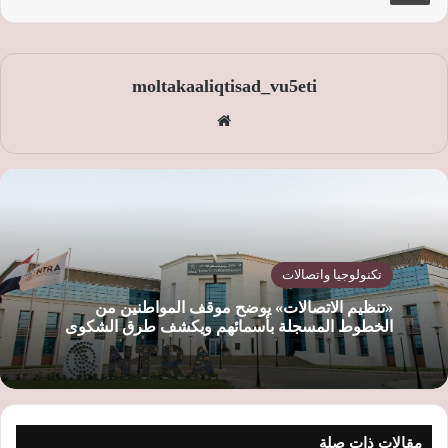
moltakaaliqtisad_vu5eti
موق
ع
الوي
ب
تكنولوجيا واتصالات
«تنظيم الاتصالات» يوضح موقف المواطنين من
الخطوط المسجلة بأسمائهم ويكشف طرق الشكوى
مقالات ذات صلة