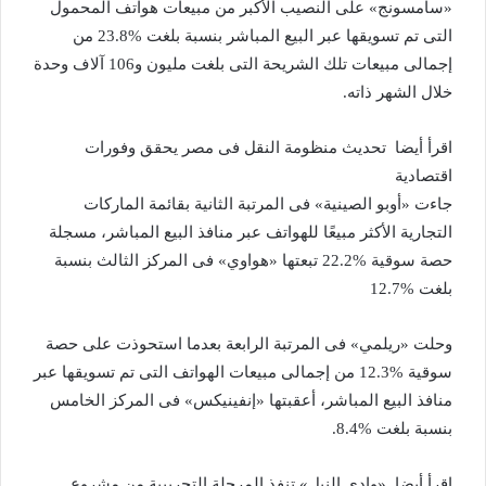
«سامسونج» على النصيب الأكبر من مبيعات هواتف المحمول
التى تم تسويقها عبر البيع المباشر بنسبة بلغت %23.8 من
إجمالى مبيعات تلك الشريحة التى بلغت مليون و106 آلاف وحدة
خلال الشهر ذاته.
اقرأ أيضا
تحديث منظومة النقل فى مصر يحقق وفورات
اقتصادية
جاءت «أوبو الصينية» فى المرتبة الثانية بقائمة الماركات
التجارية الأكثر مبيعًا للهواتف عبر منافذ البيع المباشر، مسجلة
حصة سوقية %22.2 تبعتها «هواوي» فى المركز الثالث بنسبة
بلغت %12.7
وحلت «ريلمي» فى المرتبة الرابعة بعدما استحوذت على حصة
سوقية %12.3 من إجمالى مبيعات الهواتف التى تم تسويقها عبر
منافذ البيع المباشر، أعقبتها «إنفينيكس» فى المركز الخامس
بنسبة بلغت %8.4.
اقرأ أيضا
«وادى النيل» تنفذ المرحلة التجريبية من مشروع