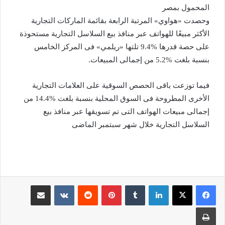
المحمول بمصر
وحصدت «هواوي» المرتبة الرابعة بقائمة الماركات التجارية
الأكثر مبيعًا للهواتف عبر منافذ بيع السلاسل التجارية مستحوذة
على حصة قدرها %9.4 تلتها «ريلمي» فى المركز الخامس
بنسبة بلغت %5.2 من إجمالى المبيعات.
فيما توزعت باقى الحصص السوقية على العلامات التجارية
الأخرى المطروحة فى السوق المحلية بنسبة بلغت %14.4 من
إجمالى مبيعات الهواتف التى تم تسويقها عبر منافذ بيع
السلاسل التجارية خلال شهر سبتمبر الماضى
لينكدإن
‏Tumblr
بينتيريست
‏Reddit
‏VKontakte
مشاركة عبر البريد
طباعة