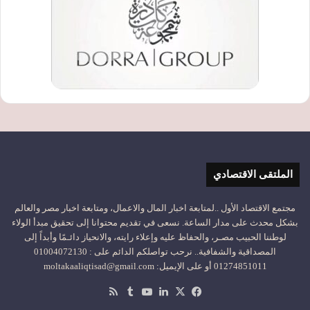
الملتقى الاقتصادي
مجتمع الاقتصاد الأول ..لمتابعة اخبار المال والاعمال، ومتابعة اخبار مصر والعالم
بشكل محدث على مدار الساعة. نسعى في تقديم محتوانا إلى تحقيق مبدأ الولاء
لوطننا الحبيب مصـر، والحفاظ عليه وإعلاء رايته، والانحياز دائـمًا وأبداً إلى
المصداقية والشفافية.. نرحب تواصلكم الدائم على : 01004072130
01274851011 أو على الإيميل: moltakaaliqtisad@gmail.com
‫X
فيسبوك
لينكدإن
‫YouTube
ملخص
الموقع