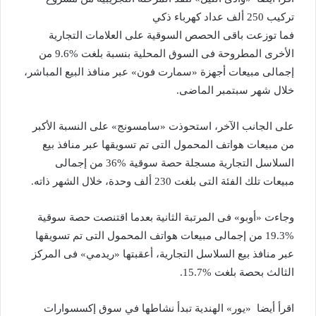
تركيب 250 ألف عداد كهرباء ذكي
فما توزعت باقى الحصص السوقية على العلامات التجارية
الأخرى المطروحة فى السوق المحلية بنسبة بلغت %9.6 من
إجمالى مبيعات أجهزة «سمارت فون» عبر منافذ البيع المباشر،
خلال شهر سبتمبر الماضى.
على الجانب الآخر، استحوذت «سامسونج» على النسبة الأكبر
من مبيعات هواتف المحمول التى تم تسويقها عبر منافذ بيع
السلاسل التجارية مسجلة حصة سوقية %36 من إجمالى
مبيعات تلك الفئة التى بلغت 230 ألف وحدة، خلال الشهر ذاته.
وجاءت «أوبو» فى المرتبة الثانية بعدما اقتنصت حصة سوقية
%19.3 من إجمالى مبيعات هواتف المحمول التى تم تسويقها
عبر منافذ بيع السلاسل التجارية، أعقبتها «ريدمي» فى المركز
الثالث بحصة بلغت %15.7.
اقرأ أيضا
«يور» الهندية تبدأ نشاطها في سوق إكسسوارات