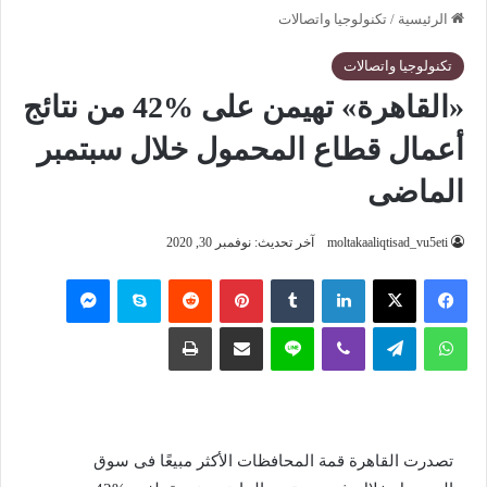
الرئيسية
/
تكنولوجيا واتصالات
تكنولوجيا واتصالات
«القاهرة» تهيمن على %42 من نتائج
أعمال قطاع المحمول خلال سبتمبر
الماضى
moltakaaliqtisad_vu5eti
آخر تحديث: نوفمبر 30, 2020
فيسبوك
‫X
لينكدإن
‏Tumblr
بينتيريست
‏Reddit
سكايب
ماسنجر
واتساب
تيلقرام
ڤايبر
لاين
مشاركة عبر البريد
طباعة
تصدرت القاهرة قمة المحافظات الأكثر مبيعًا فى سوق