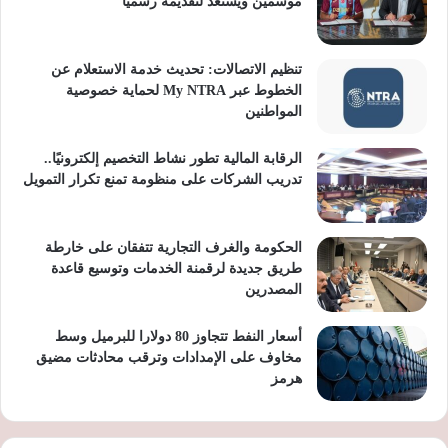
موسمين ويستعد لتقديمه رسميًا
تنظيم الاتصالات: تحديث خدمة الاستعلام عن
الخطوط عبر My NTRA لحماية خصوصية
المواطنين
الرقابة المالية تطور نشاط التخصيم إلكترونيًا..
تدريب الشركات على منظومة تمنع تكرار التمويل
الحكومة والغرف التجارية تتفقان على خارطة
طريق جديدة لرقمنة الخدمات وتوسيع قاعدة
المصدرين
أسعار النفط تتجاوز 80 دولارا للبرميل وسط
مخاوف على الإمدادات وترقب محادثات مضيق
هرمز