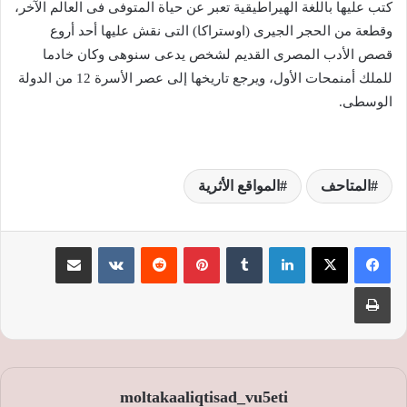
كتب عليها باللغة الهيراطيقية تعبر عن حياة المتوفى فى العالم الآخر،
وقطعة من الحجر الجيرى (اوستراكا) التى نقش عليها أحد أروع
قصص الأدب المصرى القديم لشخص يدعى سنوهى وكان خادما
للملك أمنمحات الأول، ويرجع تاريخها إلى عصر الأسرة 12 من الدولة
الوسطى.
المتاحف
المواقع الأثرية
لينكدإن
‏Tumblr
بينتيريست
‏Reddit
‏VKontakte
مشاركة عبر البريد
طباعة
moltakaaliqtisad_vu5eti