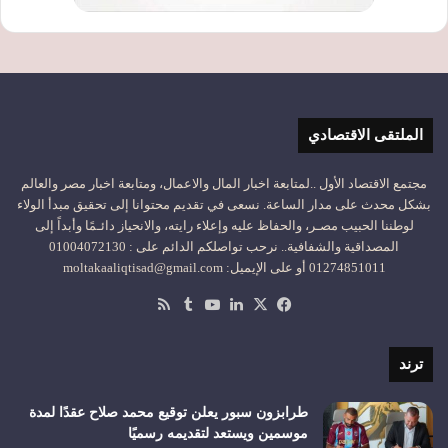
الملتقى الاقتصادي
مجتمع الاقتصاد الأول ..لمتابعة اخبار المال والاعمال، ومتابعة اخبار مصر والعالم
بشكل محدث على مدار الساعة. نسعى في تقديم محتوانا إلى تحقيق مبدأ الولاء
لوطننا الحبيب مصـر، والحفاظ عليه وإعلاء رايته، والانحياز دائـمًا وأبداً إلى
المصداقية والشفافية.. نرحب تواصلكم الدائم على : 01004072130
01274851011 أو على الإيميل: moltakaaliqtisad@gmail.com
‫X
فيسبوك
لينكدإن
‫YouTube
ملخص
الموقع
RSS
ترند
طرابزون سبور يعلن توقيع محمد صلاح عقدًا لمدة
موسمين ويستعد لتقديمه رسميًا