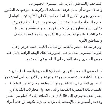
المتاحف والمناطق الأثرية على مستوى الجمهورية.
وأضاف عودة أن عمل غرفة العمليات المركزية بدأ بتوجيهات الدكتور
مصطفى وزيري الأمين العام للمجلس الأعلى للآثار، فيتم التواصل
بجميع المحافظات، خاصة تلك التي تشهد سقوط أمطار غزيرة،
وعلى رأسها مطروح والإسكندرية ودمياط وبورسعيد والبحيرة
وكفرالشيخ والدقهلية، حيث تم التأكد من سلامة كافة المتاحف
والمناطق الأثرية.
وتزخر متاحف مصر بالعديد من تماثيل الكتبة، حيث حرص رجال
الدولة المصرية القديمة على تصويرهم بتلك الهيئة الراقية دليل على
حرص المصريين منذ القدم على العلم ورقي المجتمع.
كما خصص المتحف القومي للحضارة المصرية بالفسطاط فاترينة
كامًلة للكتابة، حيث تضم مجموعة متنوعة من الأدوات التي استخدمها
المصري القديم في الكتابة، ومنها 40 بطاقة مصنوعة من العاج، كتب
عليهم باللغة المصرية القديمة والتى تعد أول محاولات الكتابة في
مصر القديمة وترجع إلى 3150 ق.م، بالاضافة إلى 6 أختام من الطين
و11ختم أسطواني، بالإضافة إلى بردية جنائزية مكونة من عدة أجزاء