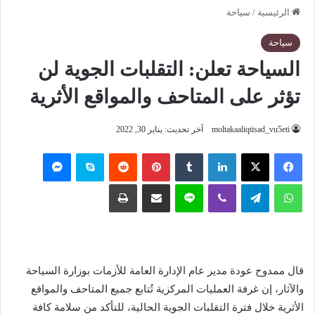
الرئيسية
/
سياحة
سياحة
السياحة تعلن: التقلبات الجوية لن
تؤثر على المتاحف والمواقع الأثرية
moltakaaliqtisad_vu5eti
آخر تحديث: يناير 30, 2022
فيسبوك
‫X
لينكدإن
‏Tumblr
بينتيريست
‏Reddit
سكايب
ماسنجر
واتساب
تيلقرام
ڤايبر
لاين
مشاركة عبر البريد
طباعة
قال ممدوح عودة مدير عام الإدارة العامة للأزمات بوزارة السياحة
والآثار، إن غرفة العمليات المركزية تُتابع جميع المتاحف والمواقع
الأثرية خلال فترة التقلبات الجوية الحالية، للتأكد من سلامة كافة