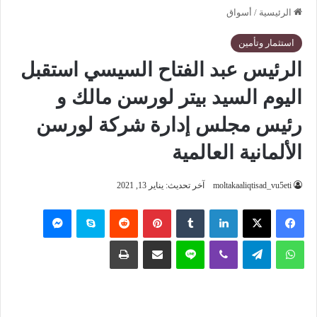
الرئيسية
/
أسواق
استثمار وتأمين
الرئيس عبد الفتاح السيسي استقبل
اليوم السيد بيتر لورسن مالك و
رئيس مجلس إدارة شركة لورسن
الألمانية العالمية
moltakaaliqtisad_vu5eti
آخر تحديث: يناير 13, 2021
فيسبوك
‫X
لينكدإن
‏Tumblr
بينتيريست
‏Reddit
سكايب
ماسنجر
واتساب
تيلقرام
ڤايبر
لاين
مشاركة عبر البريد
طباعة