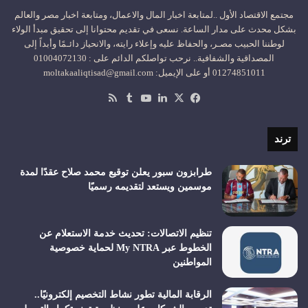
مجتمع الاقتصاد الأول ..لمتابعة اخبار المال والاعمال، ومتابعة اخبار مصر والعالم
بشكل محدث على مدار الساعة. نسعى في تقديم محتوانا إلى تحقيق مبدأ الولاء
لوطننا الحبيب مصـر، والحفاظ عليه وإعلاء رايته، والانحياز دائـمًا وأبداً إلى
المصداقية والشفافية.. نرحب تواصلكم الدائم على : 01004072130
01274851011 أو على الإيميل: moltakaaliqtisad@gmail.com
‫X
فيسبوك
لينكدإن
‫YouTube
ملخص
الموقع
RSS
ترند
طرابزون سبور يعلن توقيع محمد صلاح عقدًا لمدة
موسمين ويستعد لتقديمه رسميًا
تنظيم الاتصالات: تحديث خدمة الاستعلام عن
الخطوط عبر My NTRA لحماية خصوصية
المواطنين
الرقابة المالية تطور نشاط التخصيم إلكترونيًا..