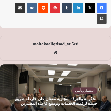
لينكدإن
‏Tumblr
بينتيريست
‏Reddit
‏VKontakte
مشاركة عبر البريد
طباعة
moltakaaliqtisad_vu5eti
موق
ع
الوي
ب
استثمار وتأمين
الحكومة والغرف التجارية تتفقان على خارطة طريق
جديدة لرقمنة الخدمات وتوسيع قاعدة المصدرين