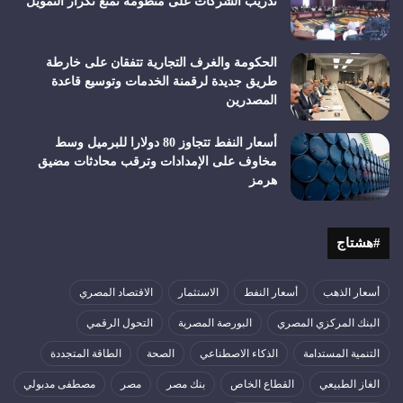
تدريب الشركات على منظومة تمنع تكرار التمويل
الحكومة والغرف التجارية تتفقان على خارطة
طريق جديدة لرقمنة الخدمات وتوسيع قاعدة
المصدرين
أسعار النفط تتجاوز 80 دولارا للبرميل وسط
مخاوف على الإمدادات وترقب محادثات مضيق
هرمز
#هشتاج
أسعار الذهب
أسعار النفط
الاستثمار
الاقتصاد المصري
البنك المركزي المصري
البورصة المصرية
التحول الرقمي
التنمية المستدامة
الذكاء الاصطناعي
الصحة
الطاقة المتجددة
الغاز الطبيعي
القطاع الخاص
بنك مصر
مصر
مصطفى مدبولي