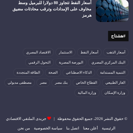
أسعار النفط تتجاوز 80 دولارا للبرميل وسط
مخاوف على الإمدادات وترقب محادثات مضيق
هرمز
#هشتاج
أسعار الذهب
أسعار النفط
الاستثمار
الاقتصاد المصري
البنك المركزي المصري
البورصة المصرية
التحول الرقمي
التنمية المستدامة
الذكاء الاصطناعي
الصحة
الطاقة المتجددة
الغاز الطبيعي
القطاع الخاص
بنك مصر
مصر
مصطفى مدبولي
وزارة الإسكان
وزارة المالية
© حقوق النشر 2026، جميع الحقوق محفوظة |
جريدى الملتقي الاقتصادي
الرئيسية
أعلن معنا
اتصل بنا
سياسة الخصوصية
من نحن