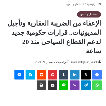
الرئيسية
/
استثمار وتأمين
استثمار وتأمين
الإعفاء من الضريبة العقارية وتأجيل
المديونيات.. قرارات حكومية جديد
لدعم القطاع السياحى منذ 20
ساعة
moltakaaliqtisad_vu5eti
آخر تحديث: ديسمبر 24, 2020
فيسبوك
‫X
لينكدإن
‏Tumblr
بينتيريست
‏Reddit
سكايب
ماسنجر
واتساب
تيلقرام
ڤايبر
لاين
مشاركة عبر البريد
طباعة