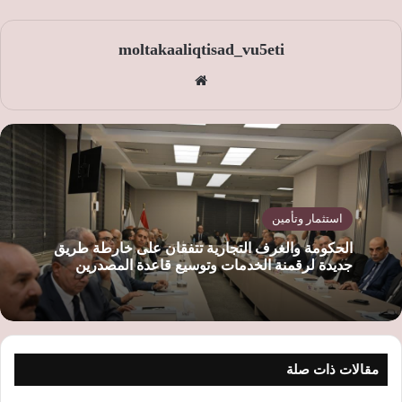
moltakaaliqtisad_vu5eti
موق
ع
الوي
ب
استثمار وتأمين
الحكومة والغرف التجارية تتفقان على خارطة طريق
جديدة لرقمنة الخدمات وتوسيع قاعدة المصدرين
مقالات ذات صلة