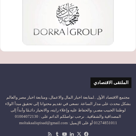
الملتقى الاقتصادي
مجتمع الاقتصاد الأول ..لمتابعة اخبار المال والاعمال، ومتابعة اخبار مصر والعالم
بشكل محدث على مدار الساعة. نسعى في تقديم محتوانا إلى تحقيق مبدأ الولاء
لوطننا الحبيب مصـر، والحفاظ عليه وإعلاء رايته، والانحياز دائـمًا وأبداً إلى
المصداقية والشفافية.. نرحب تواصلكم الدائم على : 01004072130
01274851011 أو على الإيميل: moltakaaliqtisad@gmail.com
‫X
فيسبوك
لينكدإن
‫YouTube
ملخص