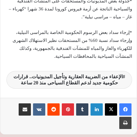
*جدولة بعض المديونيات والمستحقات على المنشآت الفندقية
والسياحية الناتجة عن أزمة فيروس كورونا لمدة 36 شهرا “كهرباء –
غاز – مياه – مراسى نيلية”.
*إرجاء سداد بعض الرسوم الحكومية الخاصة بالمراسى النيلية،
وإرجاء سداد نسبة 60% من المستحقات نظير الاستهلاك الشهرى
للكهرباء والغاز والمياه للمنشآت الفندقية بالجمهورية، وكذلك
المنشآت السياحية بالمحافظات السياحية.
الإعفاء من الضريبة العقارية وتأجيل المديونيات.. قرارات
حكومية جديد لدعم القطاع السياحى منذ 20 ساعة
لينكدإن
‏Tumblr
بينتيريست
‏Reddit
‏VKontakte
مشاركة عبر البريد
طباعة