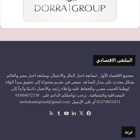
الملتقى الاقتصادي
مجتمع الاقتصاد الأول ..لمتابعة اخبار المال والاعمال، ومتابعة اخبار مصر والعالم
بشكل محدث على مدار الساعة. نسعى في تقديم محتوانا إلى تحقيق مبدأ الولاء
لوطننا الحبيب مصـر، والحفاظ عليه وإعلاء رايته، والانحياز دائـمًا وأبداً إلى
المصداقية والشفافية.. نرحب تواصلكم الدائم على : 01004072130
01274851011 أو على الإيميل: moltakaaliqtisad@gmail.com
‫X
فيسبوك
لينكدإن
‫YouTube
ملخص
الموقع
RSS
ترند