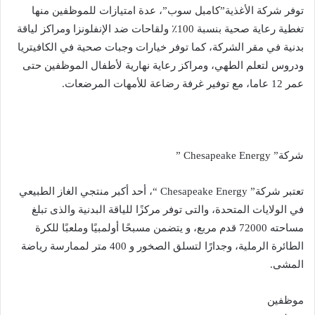
توفر شركة الأغذية”كامبل سوب”، عدة امتيازات للموظفين منها
تغطية رعاية صحية بنسبة 100٪ ولقاحات ضد الإنفلونزا ومراكز لياقة
بدنية في مقر الشركة، كما توفر خيارات وجبات صحية في الكافيتريا
ودروس لتعلم الطهي، ومراكز رعاية نهارية لأطفال الموظفين حتى
عمر 12 عاما، مع توفير غرفة رضاعة للأمهات المرضعات.
شركة” Chesapeake Energy ”
تعتبر شركة” Chesapeake Energy “، أحد أكبر منتجي الغاز الطبيعي
في الولايات المتحدة، والتى توفر مركزًا للياقة البدنية والذى تبلغ
مساحته 72000 قدم مربع، و يتضمن مسبحًا أولمبيًا وملعبًا للكرة
الطائرة الرملية، وجدارًا لتسلق الصخور و 400 متر لممارسة رياضة
المشى.
موظفين