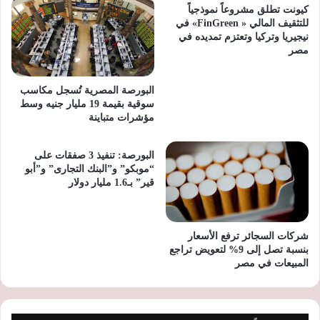
كيونت تطلق مشروعاً نموذجياً
للتثقيف المالي « FinGreen» في
نيجيريا وتركيا وتعتزم تمديده في
مصر
البورصة المصرية تُسجل مكاسب
سوقية بقيمة 19 مليار جنيه وسط
مؤشرات متباينة
البورصة: تنفيذ 3 صفقات على
“موبكو” و”البنك التجارى” و”أبو
قير” بـ1.6 مليار دولار
شركات السجائر ترفع الأسعار
بنسبة تصل إلى 9% لتعويض تراجع
المبيعات في مصر