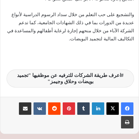
والتشجيع على حب التعلم من خلال سداد الرسوم الدراسية لأنواع
عديدة من الدورات بما في ذلك الشهادات الجامعية، كما تدعم
الشركة الآباء من خلال منحهم إجازة لرعاية أطفالهم والمساعدة في
التكاليف المالية لتجميد البويضات.
اعرف طريقة الشركات للترفيه عن موظفيها "تجميد
بويضات وحلاق وجيمز"
لينكدإن
‏Tumblr
بينتيريست
‏Reddit
‏VKontakte
مشاركة عبر البريد
طباعة