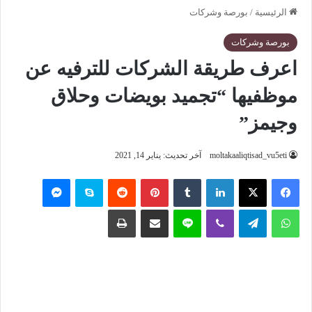
الرئيسية
/
بورصة وشركات
بورصة وشركات
اعرف طريقة الشركات للترفيه عن
موظفيها “تجميد بويضات وحلاق
وجيمز”
moltakaaliqtisad_vu5eti
آخر تحديث: يناير 14, 2021
فيسبوك
‫X
لينكدإن
‏Tumblr
بينتيريست
‏Reddit
سكايب
ماسنجر
واتساب
تيلقرام
ڤايبر
لاين
مشاركة عبر البريد
طباعة