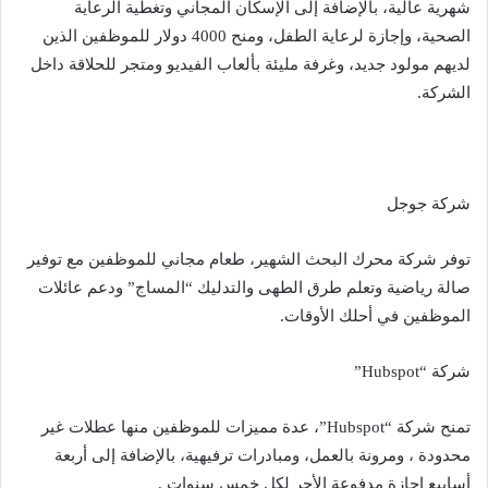
شهرية عالية، بالإضافة إلى الإسكان المجاني وتغطية الرعاية
الصحية، وإجازة لرعاية الطفل، ومنح 4000 دولار للموظفين الذين
لديهم مولود جديد، وغرفة مليئة بألعاب الفيديو ومتجر للحلاقة داخل
الشركة.
شركة جوجل
توفر شركة محرك البحث الشهير، طعام مجاني للموظفين مع توفير
صالة رياضية وتعلم طرق الطهى والتدليك “المساج” ودعم عائلات
الموظفين في أحلك الأوقات.
شركة “Hubspot”
تمنح شركة “Hubspot”، عدة مميزات للموظفين منها عطلات غير
محدودة ، ومرونة بالعمل، ومبادرات ترفيهية، بالإضافة إلى أربعة
أسابيع إجازة مدفوعة الأجر لكل خمس سنوات .