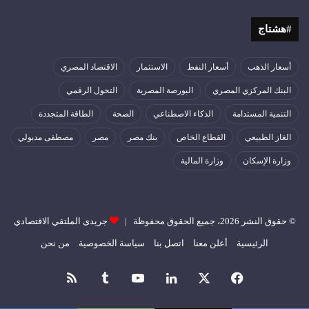
#هشتاج
أسعار الذهب
أسعار النفط
الاستثمار
الاقتصاد المصري
البنك المركزي المصري
البورصة المصرية
التحول الرقمي
التنمية المستدامة
الذكاء الاصطناعي
الصحة
الطاقة المتجددة
الغاز الطبيعي
القطاع الخاص
بنك مصر
مصر
مصطفى مدبولي
وزارة الإسكان
وزارة المالية
© حقوق النشر 2026، جميع الحقوق محفوظة |
جريدى الملتقي الاقتصادي
الرئيسية
أعلن معنا
اتصل بنا
سياسة الخصوصية
من نحن
فيسبوك
‫X
لينكدإن
‫YouTube
ملخص