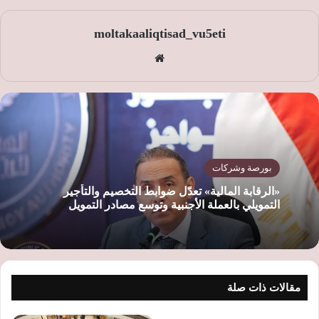
moltakaaliqtisad_vu5eti
موق
ع
الوي
ب
بورصة وشركات
«الرقابة المالية» تعدّل ضوابط التخصيم والتأجير
التمويلي بالعملة الأجنبية وتوسع مصادر التمويل
مقالات ذات صلة