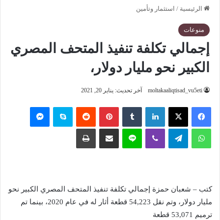
الرئيسية
/
استثمار وتأمين
منوعات
إجمالي تكلفة تنفيذ المتحف المصري
الكبير نحو مليار دولار،
moltakaaliqtisad_vu5eti
آخر تحديث: يناير 20, 2021
فيسبوك
‫X
لينكدإن
‏Tumblr
بينتيريست
‏Reddit
سكايب
ماسنجر
واتساب
تيلقرام
ڤايبر
لاين
مشاركة عبر البريد
طباعة
كتب – شعبان حمزة إجمالي تكلفة تنفيذ المتحف المصري الكبير نحو
مليار دولار، وتم نقل 54,223 قطعة أثار له في عام 2020، بينما تم
ترميم 53,071 قطعة