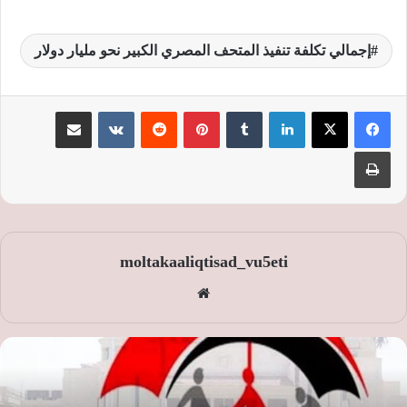
إجمالي تكلفة تنفيذ المتحف المصري الكبير نحو مليار دولار
لينكدإن
‏Tumblr
بينتيريست
‏Reddit
‏VKontakte
مشاركة عبر البريد
طباعة
moltakaaliqtisad_vu5eti
موق
ع
الوي
ب