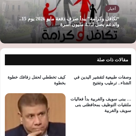
أخبار
“تكافل وكرامة” يبدأ صرف دفعة مايو 2026 يوم 15..
والدعم يصل لـ4.7 مليون أسرة
مقالات ذات صلة
وصفات طبيعية لتقشير اليدين في
كيف تخططي لحفل زفافك خطوة
الشتاء.. ترطيب وتفتيح
بخطوة
… ببنى سويف والغربية بدأ فعاليات
ملتقيات التوظيف بمحافظتى بنى
سويف والغربية