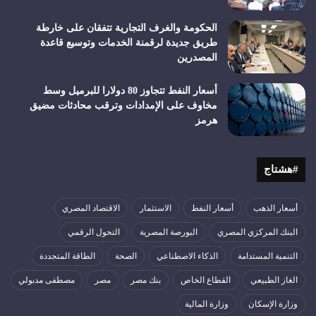
الحكومة والغرف التجارية تتفقان على خارطة
طريق جديدة لرقمنة الخدمات وتوسيع قاعدة
المصدرين
أسعار النفط تتجاوز 80 دولارا للبرميل وسط
مخاوف على الإمدادات وترقب محادثات مضيق
هرمز
#هشتاج
أسعار الذهب
أسعار النفط
الاستثمار
الاقتصاد المصري
البنك المركزي المصري
البورصة المصرية
التحول الرقمي
التنمية المستدامة
الذكاء الاصطناعي
الصحة
الطاقة المتجددة
الغاز الطبيعي
القطاع الخاص
بنك مصر
مصر
مصطفى مدبولي
وزارة الإسكان
وزارة المالية