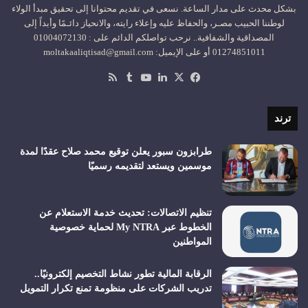
بشكل محدث على مدار الساعة. نسعى في تقديم محتوانا إلى تحقيق مبدأ الولاء
لوطننا الحبيب مصـر، والحفاظ عليه وإعلاء رايته، والانحياز دائـمًا وأبداً إلى
المصداقية والشفافية.. نرحب تواصلكم الدائم على : 01004072130
01274851011 أو على الإيميل: moltakaaliqtisad@gmail.com
‫X
فيسبوك
لينكدإن
‫YouTube
ملخص
الموقع
RSS
ترند
طرابزون سبور يعلن توقيع محمد صلاح عقدًا لمدة
موسمين ويستعد لتقديمه رسميًا
تنظيم الاتصالات: تحديث خدمة الاستعلام عن
الخطوط عبر My NTRA لحماية خصوصية
المواطنين
الرقابة المالية تطور نشاط التخصيم إلكترونيًا..
تدريب الشركات على منظومة تمنع تكرار التمويل