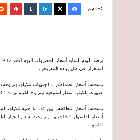
فيسبوك
‫X
لينكدإن
‏Tumblr
بينتيريست
شاركها
استقرارا في ظل زيادة المعروض.
جنيهات للكيلو، أسعارالملوخية ليتراوح الكيلو بين 1.5-3 جنيهات الكيلو.
للكيلو.