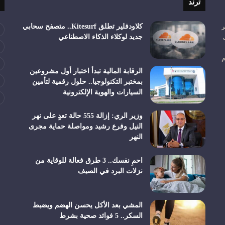
ترند
ر
كلاودفلير تطلق Kitesurf.. متصفح سحابي
جديد لوكلاء الذكاء الاصطناعي
م
الرقابة المالية تبدأ اختبار أول مشروعين
بمختبر التكنولوجيا.. حلول رقمية لتأمين
السيارات والهوية الإلكترونية
وزير الري: إزالة 555 حالة تعدٍ على نهر
النيل وفرع رشيد ومواصلة حماية مجرى
النهر
احمِ نفسك.. 3 طرق فعالة للوقاية من
نزلات البرد في الصيف
المشي بعد الأكل يحسن الهضم ويضبط
السكر.. 5 فوائد صحية بشرط