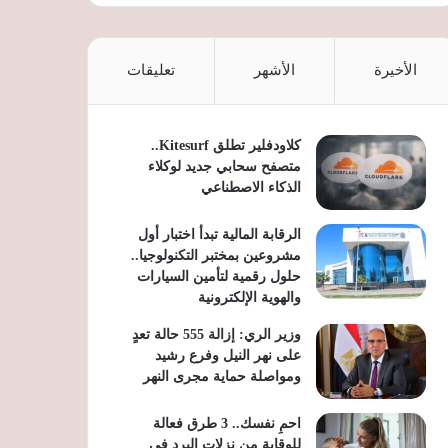
الأخيرة
الأشهر
تعليقات
كلاودفلير تطلق Kitesurf..
متصفح سحابي جديد لوكلاء
الذكاء الاصطناعي
الرقابة المالية تبدأ اختبار أول
مشروعين بمختبر التكنولوجيا..
حلول رقمية لتأمين السيارات
والهوية الإلكترونية
وزير الري: إزالة 555 حالة تعدٍ
على نهر النيل وفرع رشيد
ومواصلة حماية مجرى النهر
احمِ نفسك.. 3 طرق فعالة
للوقاية من نزلات البرد في