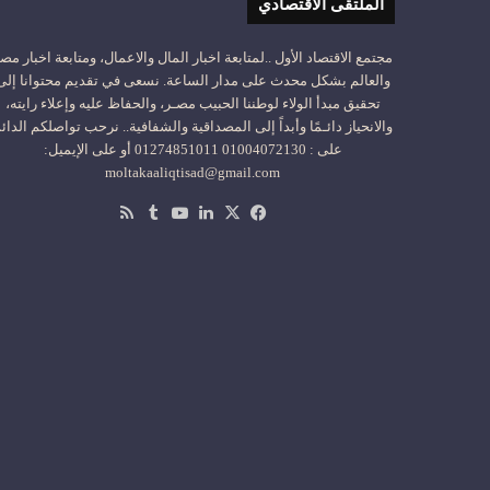
الملتقى الاقتصادي
مجتمع الاقتصاد الأول ..لمتابعة اخبار المال والاعمال، ومتابعة اخبار مص
والعالم بشكل محدث على مدار الساعة. نسعى في تقديم محتوانا إلى
تحقيق مبدأ الولاء لوطننا الحبيب مصـر، والحفاظ عليه وإعلاء رايته،
والانحياز دائـمًا وأبداً إلى المصداقية والشفافية.. نرحب تواصلكم الدائ
على : 01004072130 01274851011 أو على الإيميل:
moltakaaliqtisad@gmail.com
‫X
فيسبوك
لينكدإن
‫YouTube
ملخص
الموقع
RSS