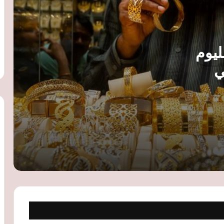
السياحي: القرار لم يُناقش معنا
قبل موسم المولد النبوي.. توقعات بزيادة
أسعار الحلوى رغم انخفاض السكر واستمرار
ليوم
ضغوط الإنتاج
ي
غرفة الحبوب: خطة للتوسع في صوامع
القمح بعد اقتراب التوريد من 5 ملايين طن
خلال موسم 2026
ارتفاع أسعار الخبز السياحي بعد زيادة
الدقيق الفاخر.. وشعبة المخابز توضح
الأسباب
بيتكوين تتماسك قرب 64 ألف دولار
والأسواق تترقب قرار الفيدرالي الأمريكي
بشأن الفائدة
أسعار المحاصيل الزراعية تسجل أعلى