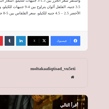
الأخضر 2.5 – 4.5 جنيه للكيلو، سعر القلقاس بين 5-8 جنيهات للكيلو.
لينكدإن
‏Tumblr
فيسبوك
‫X
moltakaaliqtisad_vu5eti
موق
ع
الوي
ب
أقرأ التالي