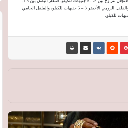
واستقر سعر الجزر بين 1.5-3 جنيهات للكيلو، أسعار الباذنجان تتراوح بين 1.5-5 جنيهات للكيلو، أسعار البصل بين 1.5-
3.5 جنيه، الفلفل ألوان يتراوح بين 4-9 جنيهات للكيلو، والفلفل الرومي الأخضر 3 – 5 جنيهات للكيلو، والفلفل الحامي
بينتيريست
‏Reddit
‏VKontakte
مشاركة عبر البريد
طباعة
أسعار الذهب ترتفع عالميًا لليوم الثاني رغم
انحسار التوتر في مضيق هرمز وترقب
بيانات الوظائف الأمريكية
«التموين»: الإعلان عن تفاصيل الدعم النقدي
السلعي في مؤتمر حكومي.. والمنظومة
تشمل المخابز و«جمعيتي»
«التموين»: الدعم النقدي السلعي يحد من
الهدر ويمنح المواطنين حرية اختيار السلع
رئيس شعبة المخابز ينتقد تسعير الخبز