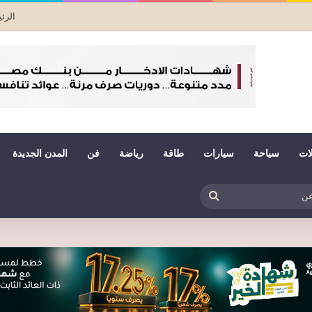
الرئ
لات
سياحة
سيارات
طاقة
رياضة
فن
المدن الجديدة
بي
ظلم
بحث
عن