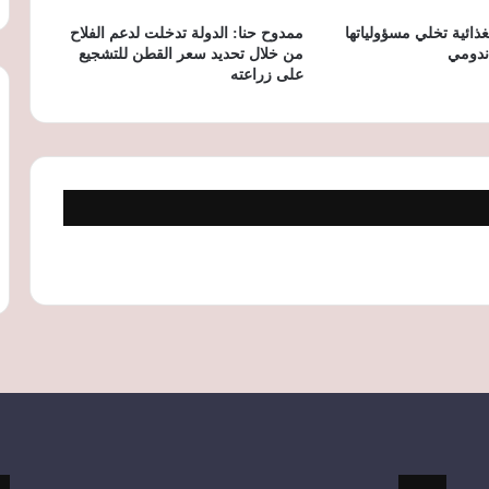
مستوى في 3 أعوام وسط مخاوف الطقس
والحرب في البحر الأسود
غذائية تخلي مسؤولياتها
ممدوح حنا: الدولة تدخلت لدعم الفلاح
ندومي
من خلال تحديد سعر القطن للتشجيع
على زراعته
خلال مؤتمر التنمية المستدامة.. وزير
الزراعة يستعرض خطة دعم الثروة الحيوانية
وتمويلات «البتلو»