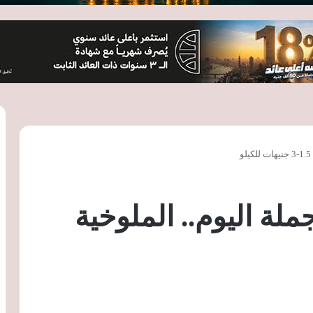
لة اليوم.. الملوخية