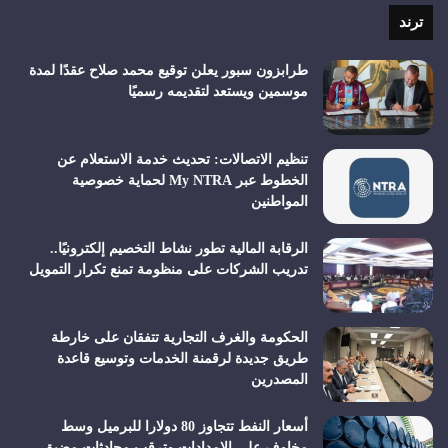
RSS
ترند
طرابزون سبور يعلن توقيع محمد صلاح عقدًا لمدة
موسمين ويستعد لتقديمه رسميًا
تنظيم الاتصالات: تحديث خدمة الاستعلام عن
الخطوط عبر My NTRA لحماية خصوصية
المواطنين
الرقابة المالية تطور نشاط التخصيم إلكترونيًا..
تدريب الشركات على منظومة تمنع تكرار التمويل
الحكومة والغرف التجارية تتفقان على خارطة
طريق جديدة لرقمنة الخدمات وتوسيع قاعدة
المصدرين
أسعار النفط تتجاوز 80 دولارا للبرميل وسط
مخاوف على الإمدادات وترقب محادثات مضيق