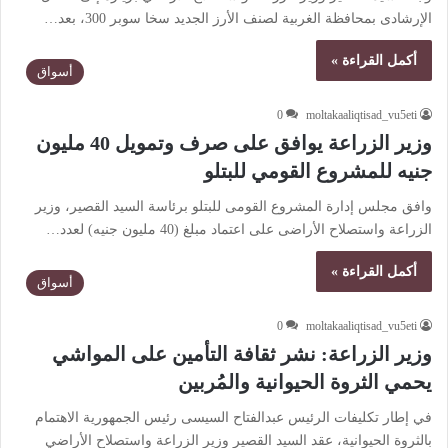
الإرشادى بمحافظة الغربية لصنف الأرز الجديد سخا سوبر 300، بعد…
أكمل القراءة »
أسواق
0
moltakaaliqtisad_vu5eti
وزير الزراعة يوافق على صرف وتمويل 40 مليون
جنيه للمشروع القومي للبتلو
وافق مجلس إدارة المشروع القومى للبتلو برئاسة السيد القصير، وزير
الزراعة واستصلاح الأراضى على اعتماد مبلغ (40 مليون جنيه) لعدد…
أكمل القراءة »
أسواق
0
moltakaaliqtisad_vu5eti
وزير الزراعة: نشر ثقافة التأمين على المواشي
يحمي الثروة الحيوانية والمُربين
في إطار تكليفات الرئيس عبدالفتاح السيسى رئيس الجمهورية الاهتمام
بالثروة الحيوانية، عقد السيد القصير وزير الزراعة واستصلاح الأراضي