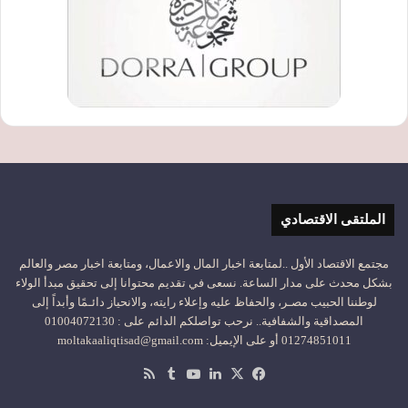
الملتقى الاقتصادي
مجتمع الاقتصاد الأول ..لمتابعة اخبار المال والاعمال، ومتابعة اخبار مصر والعالم
بشكل محدث على مدار الساعة. نسعى في تقديم محتوانا إلى تحقيق مبدأ الولاء
لوطننا الحبيب مصـر، والحفاظ عليه وإعلاء رايته، والانحياز دائـمًا وأبداً إلى
المصداقية والشفافية.. نرحب تواصلكم الدائم على : 01004072130
01274851011 أو على الإيميل: moltakaaliqtisad@gmail.com
‫X
فيسبوك
لينكدإن
‫YouTube
ملخص
الموقع