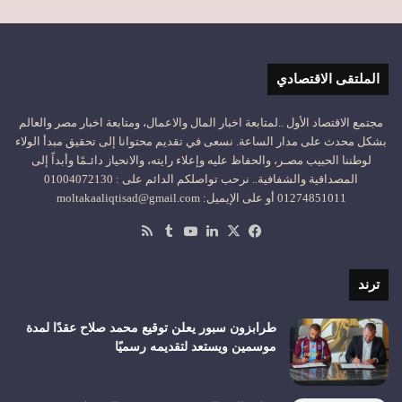
الملتقى الاقتصادي
مجتمع الاقتصاد الأول ..لمتابعة اخبار المال والاعمال، ومتابعة اخبار مصر والعالم
بشكل محدث على مدار الساعة. نسعى في تقديم محتوانا إلى تحقيق مبدأ الولاء
لوطننا الحبيب مصـر، والحفاظ عليه وإعلاء رايته، والانحياز دائـمًا وأبداً إلى
المصداقية والشفافية.. نرحب تواصلكم الدائم على : 01004072130
01274851011 أو على الإيميل: moltakaaliqtisad@gmail.com
‫X
فيسبوك
لينكدإن
‫YouTube
ملخص
الموقع
RSS
ترند
طرابزون سبور يعلن توقيع محمد صلاح عقدًا لمدة
موسمين ويستعد لتقديمه رسميًا