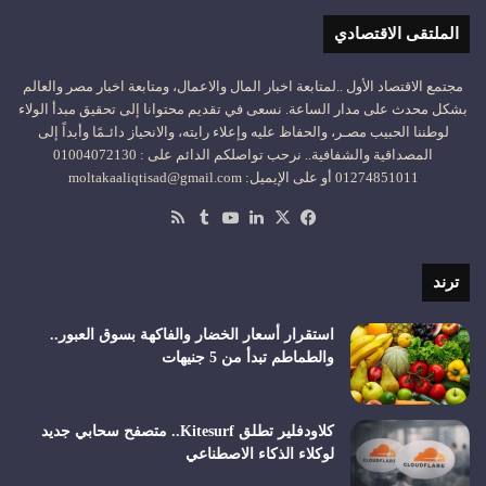
الملتقى الاقتصادي
مجتمع الاقتصاد الأول ..لمتابعة اخبار المال والاعمال، ومتابعة اخبار مصر والعالم
بشكل محدث على مدار الساعة. نسعى في تقديم محتوانا إلى تحقيق مبدأ الولاء
لوطننا الحبيب مصـر، والحفاظ عليه وإعلاء رايته، والانحياز دائـمًا وأبداً إلى
المصداقية والشفافية.. نرحب تواصلكم الدائم على : 01004072130
01274851011 أو على الإيميل: moltakaaliqtisad@gmail.com
‫X
فيسبوك
لينكدإن
‫YouTube
ملخص
الموقع
RSS
ترند
استقرار أسعار الخضار والفاكهة بسوق العبور..
والطماطم تبدأ من 5 جنيهات
كلاودفلير تطلق Kitesurf.. متصفح سحابي جديد
لوكلاء الذكاء الاصطناعي