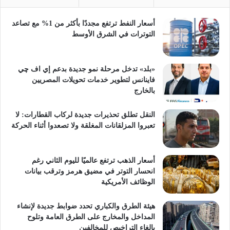
أسعار النفط ترتفع مجددًا بأكثر من 1% مع تصاعد
التوترات في الشرق الأوسط
«بلد» تدخل مرحلة نمو جديدة بدعم إي اف چي
فاينانس لتطوير خدمات تحويلات المصريين
بالخارج
النقل تطلق تحذيرات جديدة لركاب القطارات: لا
تعبروا المزلقانات المغلقة ولا تصعدوا أثناء الحركة
أسعار الذهب ترتفع عالميًا لليوم الثاني رغم
انحسار التوتر في مضيق هرمز وترقب بيانات
الوظائف الأمريكية
هيئة الطرق والكباري تحدد ضوابط جديدة لإنشاء
المداخل والمخارج على الطرق العامة وتلوح
بإلغاء التراخيص للمخالفين