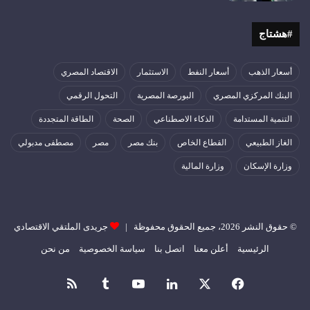
#هشتاج
أسعار الذهب
أسعار النفط
الاستثمار
الاقتصاد المصري
البنك المركزي المصري
البورصة المصرية
التحول الرقمي
التنمية المستدامة
الذكاء الاصطناعي
الصحة
الطاقة المتجددة
الغاز الطبيعي
القطاع الخاص
بنك مصر
مصر
مصطفى مدبولي
وزارة الإسكان
وزارة المالية
© حقوق النشر 2026، جميع الحقوق محفوظة |
جريدى الملتقي الاقتصادي
الرئيسية
أعلن معنا
اتصل بنا
سياسة الخصوصية
من نحن
فيسبوك
‫X
لينكدإن
‫YouTube
ملخص