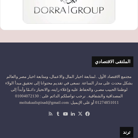
الملتقى الاقتصادي
مجتمع الاقتصاد الأول ..لمتابعة اخبار المال والاعمال، ومتابعة اخبار مصر والعالم
بشكل محدث على مدار الساعة. نسعى في تقديم محتوانا إلى تحقيق مبدأ الولاء
لوطننا الحبيب مصـر، والحفاظ عليه وإعلاء رايته، والانحياز دائـمًا وأبداً إلى
المصداقية والشفافية.. نرحب تواصلكم الدائم على : 01004072130
01274851011 أو على الإيميل: moltakaaliqtisad@gmail.com
‫X
فيسبوك
لينكدإن
‫YouTube
ملخص
الموقع
RSS
ترند