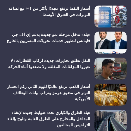
أسعار النفط ترتفع مجددًا بأكثر من 1% مع تصاعد
التوترات في الشرق الأوسط
«بلد» تدخل مرحلة نمو جديدة بدعم إي اف چي
فاينانس لتطوير خدمات تحويلات المصريين بالخارج
النقل تطلق تحذيرات جديدة لركاب القطارات: لا
تعبروا المزلقانات المغلقة ولا تصعدوا أثناء الحركة
أسعار الذهب ترتفع عالميًا لليوم الثاني رغم انحسار
التوتر في مضيق هرمز وترقب بيانات الوظائف
الأمريكية
هيئة الطرق والكباري تحدد ضوابط جديدة لإنشاء
المداخل والمخارج على الطرق العامة وتلوح بإلغاء
التراخيص للمخالفين