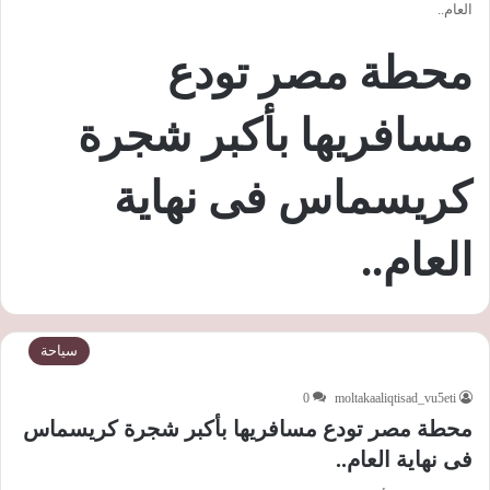
العام..
محطة مصر تودع
مسافريها بأكبر شجرة
كريسماس فى نهاية
العام..
سياحة
0
moltakaaliqtisad_vu5eti
محطة مصر تودع مسافريها بأكبر شجرة كريسماس
فى نهاية العام..