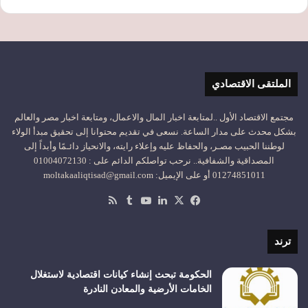
الملتقى الاقتصادي
مجتمع الاقتصاد الأول ..لمتابعة اخبار المال والاعمال، ومتابعة اخبار مصر والعالم
بشكل محدث على مدار الساعة. نسعى في تقديم محتوانا إلى تحقيق مبدأ الولاء
لوطننا الحبيب مصـر، والحفاظ عليه وإعلاء رايته، والانحياز دائـمًا وأبداً إلى
المصداقية والشفافية.. نرحب تواصلكم الدائم على : 01004072130
01274851011 أو على الإيميل: moltakaaliqtisad@gmail.com
‫X
فيسبوك
لينكدإن
‫YouTube
ملخص
الموقع
RSS
ترند
الحكومة تبحث إنشاء كيانات اقتصادية لاستغلال
الخامات الأرضية والمعادن النادرة