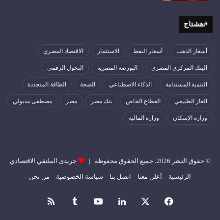
#هشتاج
أسعار الذهب
أسعار النفط
الاستثمار
الاقتصاد المصري
البنك المركزي المصري
البورصة المصرية
التحول الرقمي
التنمية المستدامة
الذكاء الاصطناعي
الصحة
الطاقة المتجددة
الغاز الطبيعي
القطاع الخاص
بنك مصر
مصر
مصطفى مدبولي
وزارة الإسكان
وزارة المالية
© حقوق النشر 2026، جميع الحقوق محفوظة |
جريدى الملتقي الاقتصادي
الرئيسية
أعلن معنا
اتصل بنا
سياسة الخصوصية
من نحن
فيسبوك
‫X
لينكدإن
‫YouTube
ملخص