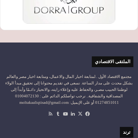
الملتقى الاقتصادي
مجتمع الاقتصاد الأول ..لمتابعة اخبار المال والاعمال، ومتابعة اخبار مصر والعالم
بشكل محدث على مدار الساعة. نسعى في تقديم محتوانا إلى تحقيق مبدأ الولاء
لوطننا الحبيب مصـر، والحفاظ عليه وإعلاء رايته، والانحياز دائـمًا وأبداً إلى
المصداقية والشفافية.. نرحب تواصلكم الدائم على : 01004072130
01274851011 أو على الإيميل: moltakaaliqtisad@gmail.com
‫X
فيسبوك
لينكدإن
‫YouTube
ملخص
الموقع
RSS
ترند