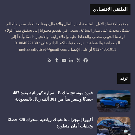
الملتقى الاقتصادي
مجتمع الاقتصاد الأول ..لمتابعة اخبار المال والاعمال، ومتابعة اخبار مصر والعالم
بشكل محدث على مدار الساعة. نسعى في تقديم محتوانا إلى تحقيق مبدأ الولاء
لوطننا الحبيب مصـر، والحفاظ عليه وإعلاء رايته، والانحياز دائـمًا وأبداً إلى
المصداقية والشفافية.. نرحب تواصلكم الدائم على : 01004072130
01274851011 أو على الإيميل: moltakaaliqtisad@gmail.com
‫X
فيسبوك
لينكدإن
‫YouTube
ملخص
الموقع
RSS
ترند
فورد موستنج ماك E.. سيارة كهربائية بقوة 487
حصانًا وسعر يبدأ من 301 ألف ريال بالسعودية
أكيورا إنتيجرا.. هاتشباك رياضية بمحرك 320 حصانًا
وتقنيات أمان متطورة