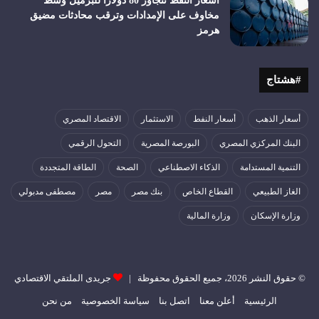
أسعار النفط تتجاوز 80 دولارا للبرميل وسط
مخاوف على الإمدادات وترقب محادثات مضيق
هرمز
#هشتاج
أسعار الذهب
أسعار النفط
الاستثمار
الاقتصاد المصري
البنك المركزي المصري
البورصة المصرية
التحول الرقمي
التنمية المستدامة
الذكاء الاصطناعي
الصحة
الطاقة المتجددة
الغاز الطبيعي
القطاع الخاص
بنك مصر
مصر
مصطفى مدبولي
وزارة الإسكان
وزارة المالية
© حقوق النشر 2026، جميع الحقوق محفوظة |
جريدى الملتقي الاقتصادي
الرئيسية
أعلن معنا
اتصل بنا
سياسة الخصوصية
من نحن