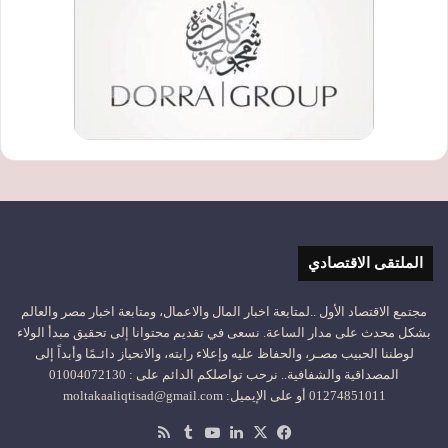
الملتقى الاقتصادي
مجتمع الاقتصاد الأول ..لمتابعة اخبار المال والاعمال، ومتابعة اخبار مصر والعالم
بشكل محدث على مدار الساعة. نسعى في تقديم محتوانا إلى تحقيق مبدأ الولاء
لوطننا الحبيب مصـر، والحفاظ عليه وإعلاء رايته، والانحياز دائـمًا وأبداً إلى
المصداقية والشفافية.. نرحب تواصلكم الدائم على : 01004072130
01274851011 أو على الإيميل: moltakaaliqtisad@gmail.com
‫X
فيسبوك
لينكدإن
‫YouTube
ملخص