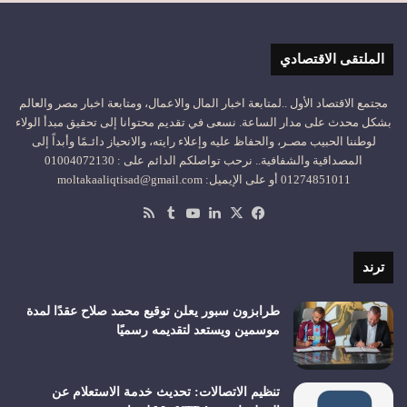
الملتقى الاقتصادي
مجتمع الاقتصاد الأول ..لمتابعة اخبار المال والاعمال، ومتابعة اخبار مصر والعالم
بشكل محدث على مدار الساعة. نسعى في تقديم محتوانا إلى تحقيق مبدأ الولاء
لوطننا الحبيب مصـر، والحفاظ عليه وإعلاء رايته، والانحياز دائـمًا وأبداً إلى
المصداقية والشفافية.. نرحب تواصلكم الدائم على : 01004072130
01274851011 أو على الإيميل: moltakaaliqtisad@gmail.com
‫X
فيسبوك
لينكدإن
‫YouTube
ملخص
الموقع
RSS
ترند
طرابزون سبور يعلن توقيع محمد صلاح عقدًا لمدة
موسمين ويستعد لتقديمه رسميًا
تنظيم الاتصالات: تحديث خدمة الاستعلام عن