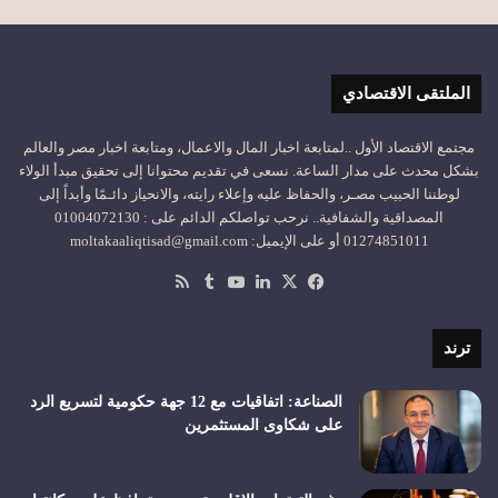
الملتقى الاقتصادي
مجتمع الاقتصاد الأول ..لمتابعة اخبار المال والاعمال، ومتابعة اخبار مصر والعالم
بشكل محدث على مدار الساعة. نسعى في تقديم محتوانا إلى تحقيق مبدأ الولاء
لوطننا الحبيب مصـر، والحفاظ عليه وإعلاء رايته، والانحياز دائـمًا وأبداً إلى
المصداقية والشفافية.. نرحب تواصلكم الدائم على : 01004072130
01274851011 أو على الإيميل: moltakaaliqtisad@gmail.com
‫X
فيسبوك
لينكدإن
‫YouTube
ملخص
الموقع
RSS
ترند
الصناعة: اتفاقيات مع 12 جهة حكومية لتسريع الرد
على شكاوى المستثمرين