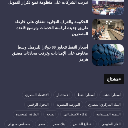
تدريب الشركات على منظومة تمنع تكرار التمويل
الحكومة والغرف التجارية تتفقان على خارطة
طريق جديدة لرقمنة الخدمات وتوسيع قاعدة
المصدرين
أسعار النفط تتجاوز 80 دولارا للبرميل وسط
مخاوف على الإمدادات وترقب محادثات مضيق
هرمز
#هشتاج
أسعار الذهب
أسعار النفط
الاستثمار
الاقتصاد المصري
البنك المركزي المصري
البورصة المصرية
التحول الرقمي
التنمية المستدامة
الذكاء الاصطناعي
الصحة
الطاقة المتجددة
الغاز الطبيعي
القطاع الخاص
بنك مصر
مصر
مصطفى مدبولي