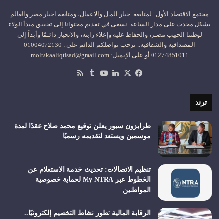
مجتمع الاقتصاد الأول ..لمتابعة اخبار المال والاعمال، ومتابعة اخبار مصر والعالم
بشكل محدث على مدار الساعة. نسعى في تقديم محتوانا إلى تحقيق مبدأ الولاء
لوطننا الحبيب مصـر، والحفاظ عليه وإعلاء رايته، والانحياز دائـمًا وأبداً إلى
المصداقية والشفافية.. نرحب تواصلكم الدائم على : 01004072130
01274851011 أو على الإيميل: moltakaaliqtisad@gmail.com
‫X
فيسبوك
لينكدإن
‫YouTube
ملخص
الموقع
RSS
ترند
طرابزون سبور يعلن توقيع محمد صلاح عقدًا لمدة
موسمين ويستعد لتقديمه رسميًا
تنظيم الاتصالات: تحديث خدمة الاستعلام عن
الخطوط عبر My NTRA لحماية خصوصية
المواطنين
الرقابة المالية تطور نشاط التخصيم إلكترونيًا..