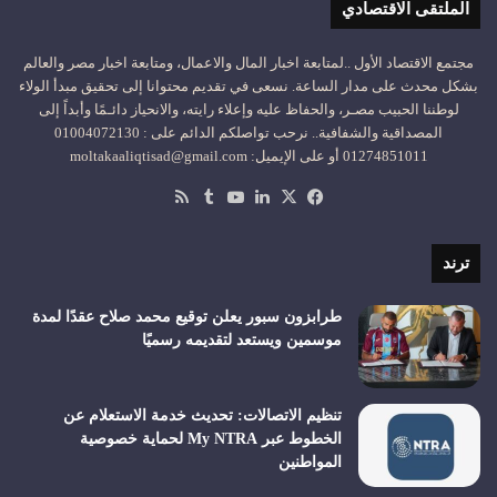
الملتقى الاقتصادي
مجتمع الاقتصاد الأول ..لمتابعة اخبار المال والاعمال، ومتابعة اخبار مصر والعالم
بشكل محدث على مدار الساعة. نسعى في تقديم محتوانا إلى تحقيق مبدأ الولاء
لوطننا الحبيب مصـر، والحفاظ عليه وإعلاء رايته، والانحياز دائـمًا وأبداً إلى
المصداقية والشفافية.. نرحب تواصلكم الدائم على : 01004072130
01274851011 أو على الإيميل: moltakaaliqtisad@gmail.com
‫X
فيسبوك
لينكدإن
‫YouTube
ملخص
الموقع
RSS
ترند
طرابزون سبور يعلن توقيع محمد صلاح عقدًا لمدة
موسمين ويستعد لتقديمه رسميًا
تنظيم الاتصالات: تحديث خدمة الاستعلام عن
الخطوط عبر My NTRA لحماية خصوصية
المواطنين