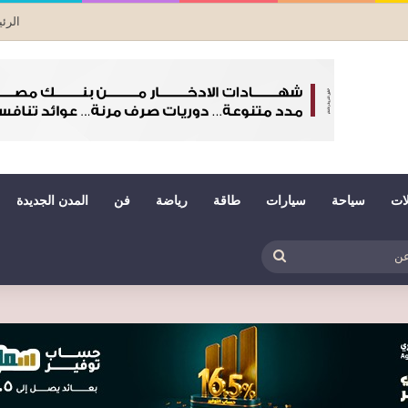
الرئ
لات
سياحة
سيارات
طاقة
رياضة
فن
المدن الجديدة
بي
ظلم
بحث
عن