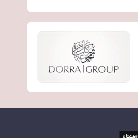
#هشتاج