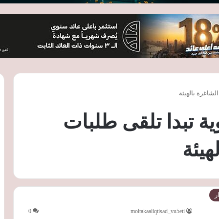
لشاغرة بالهيئة
ية تبدا تلقى طلبات
هيئة
ر
0
moltakaaliqtisad_vu5eti