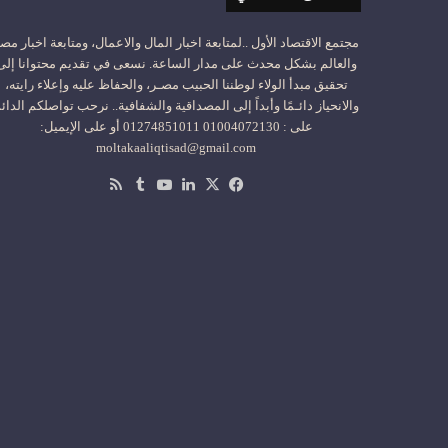
مجتمع الاقتصاد الأول ..لمتابعة اخبار المال والاعمال، ومتابعة اخبار مص
والعالم بشكل محدث على مدار الساعة. نسعى في تقديم محتوانا إلى
تحقيق مبدأ الولاء لوطننا الحبيب مصـر، والحفاظ عليه وإعلاء رايته،
والانحياز دائـمًا وأبداً إلى المصداقية والشفافية.. نرحب تواصلكم الدائ
على : 01004072130 01274851011 أو على الإيميل:
moltakaaliqtisad@gmail.com
‫X
فيسبوك
لينكدإن
‫YouTube
ملخص
الموقع
RSS